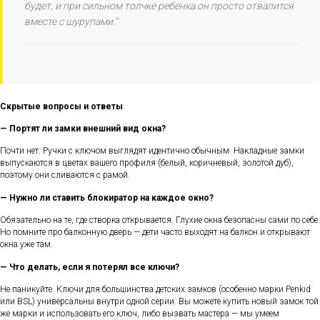
будет, и при сильном толчке ребенка он просто отвалится
вместе с шурупами."
Скрытые вопросы и ответы
— Портят ли замки внешний вид окна?
Почти нет. Ручки с ключом выглядят идентично обычным. Накладные замки
выпускаются в цветах вашего профиля (белый, коричневый, золотой дуб),
поэтому они сливаются с рамой.
— Нужно ли ставить блокиратор на каждое окно?
Обязательно на те, где створка открывается. Глухие окна безопасны сами по себе.
Но помните про балконную дверь — дети часто выходят на балкон и открывают
окна уже там.
— Что делать, если я потерял все ключи?
Не паникуйте. Ключи для большинства детских замков (особенно марки Penkid
или BSL) универсальны внутри одной серии. Вы можете купить новый замок той
же марки и использовать его ключ, либо вызвать мастера — мы умеем