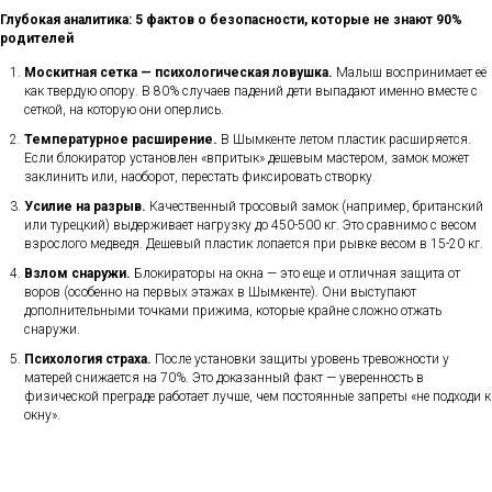
Глубокая аналитика: 5 фактов о безопасности, которые не знают 90%
родителей
Москитная сетка — психологическая ловушка.
Малыш воспринимает её
как твердую опору. В 80% случаев падений дети выпадают именно вместе с
сеткой, на которую они оперлись.
Температурное расширение.
В Шымкенте летом пластик расширяется.
Если блокиратор установлен «впритык» дешевым мастером, замок может
заклинить или, наоборот, перестать фиксировать створку.
Усилие на разрыв.
Качественный тросовый замок (например, британский
или турецкий) выдерживает нагрузку до 450-500 кг. Это сравнимо с весом
взрослого медведя. Дешевый пластик лопается при рывке весом в 15-20 кг.
Взлом снаружи.
Блокираторы на окна — это еще и отличная защита от
воров (особенно на первых этажах в Шымкенте). Они выступают
дополнительными точками прижима, которые крайне сложно отжать
снаружи.
Психология страха.
После установки защиты уровень тревожности у
матерей снижается на 70%. Это доказанный факт — уверенность в
физической преграде работает лучше, чем постоянные запреты «не подходи к
окну».