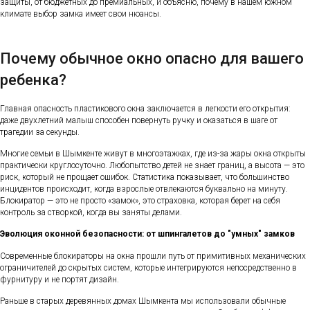
защиты, от бюджетных до премиальных, и объясню, почему в нашем южном
климате выбор замка имеет свои нюансы.
Почему обычное окно опасно для вашего
ребенка?
Главная опасность пластикового окна заключается в легкости его открытия:
даже двухлетний малыш способен повернуть ручку и оказаться в шаге от
трагедии за секунды.
Многие семьи в Шымкенте живут в многоэтажках, где из-за жары окна открыты
практически круглосуточно. Любопытство детей не знает границ, а высота — это
риск, который не прощает ошибок. Статистика показывает, что большинство
инцидентов происходит, когда взрослые отвлекаются буквально на минуту.
Блокиратор — это не просто «замок», это страховка, которая берет на себя
контроль за створкой, когда вы заняты делами.
Эволюция оконной безопасности: от шпингалетов до "умных" замков
Современные блокираторы на окна прошли путь от примитивных механических
ограничителей до скрытых систем, которые интегрируются непосредственно в
фурнитуру и не портят дизайн.
Раньше в старых деревянных домах Шымкента мы использовали обычные