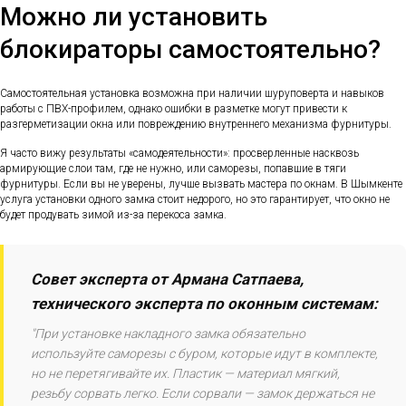
Можно ли установить
блокираторы самостоятельно?
Самостоятельная установка возможна при наличии шуруповерта и навыков
работы с ПВХ-профилем, однако ошибки в разметке могут привести к
разгерметизации окна или повреждению внутреннего механизма фурнитуры.
Я часто вижу результаты «самодеятельности»: просверленные насквозь
армирующие слои там, где не нужно, или саморезы, попавшие в тяги
фурнитуры. Если вы не уверены, лучше вызвать мастера по окнам. В Шымкенте
услуга установки одного замка стоит недорого, но это гарантирует, что окно не
будет продувать зимой из-за перекоса замка.
Совет эксперта от Армана Сатпаева,
технического эксперта по оконным системам:
"При установке накладного замка обязательно
используйте саморезы с буром, которые идут в комплекте,
но не перетягивайте их. Пластик — материал мягкий,
резьбу сорвать легко. Если сорвали — замок держаться не