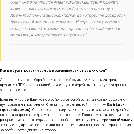
5 лет уже отлично понимает принцип действия ключа и
может в ваше отсутствие попробовать его повернуть.
Храните ключи на высокой полке, до которой не доберется
даже самый активный 'скалолаз'. И еще — если у вас пять
окон, заказывайте замки под один ключ. Это избавит вас
от связки, в которой легко запутаться."
Как выбрать детский замок в зависимости от ваших окон?
Для правильного выбора блокиратора необходимо учитывать материал
профиля (ПВХ или алюминий) и частоту, с которой вы планируете открывать
окно полностью.
Если вы живете в Шымкенте в районе с высокой запыленностью, ваше окно
нуждается в частом мытье. В этом случае идеальный вариант —
Sash Lock
(детский замок)
. Он позволяет откидывать створку для свежего воздуха без
ключа, а открывать её для мытья — только с ним. Если же у вас алюминиевые
раздвижные окна на лоджии, то ваш выбор — исключительно
тросовый замок
,
так как стандартные врезные или накладные замки там просто не сработают из-
за особенностей движения створок.