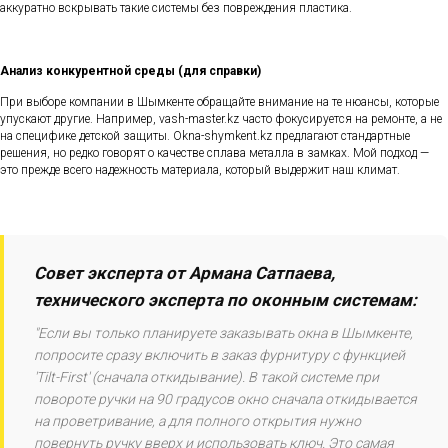
аккуратно вскрывать такие системы без повреждения пластика.
Анализ конкурентной среды (для справки)
При выборе компании в Шымкенте обращайте внимание на те нюансы, которые
упускают другие. Например, vash-master.kz часто фокусируется на ремонте, а не
на специфике детской защиты. Okna-shymkent.kz предлагают стандартные
решения, но редко говорят о качестве сплава металла в замках. Мой подход —
это прежде всего надежность материала, который выдержит наш климат.
Совет эксперта от Армана Сатпаева,
технического эксперта по оконным системам:
"Если вы только планируете заказывать окна в Шымкенте,
попросите сразу включить в заказ фурнитуру с функцией
'Tilt-First' (сначала откидывание). В такой системе при
повороте ручки на 90 градусов окно сначала откидывается
на проветривание, а для полного открытия нужно
повернуть ручку вверх и использовать ключ. Это самая