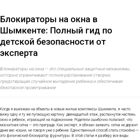
Блокираторы на окна в
Шымкенте: Полный гид по
детской безопасности от
эксперта
Блокираторы на окна — это специальные защитные механизмы,
которые ограничивают полное распахивание створки,
предотвращая случайное выпадение ребенка и обеспечивая
безопасное проветривание.
Когда я выезжаю на объекты в новые жилые комплексы Шымкента, я часто
вижу одну и ту же пугающую картину: двенадцатый этаж, распахнутое настежь
окно и ребенок, играющий на подоконнике. Родители ошибочно полагают, что
москитная сетка — это преграда. Как эксперт, я обязан заявить: сетка не держит
даже вес кошки, не говоря уже о ребенке. Единственный способ спать спокойно —
это физический блокиратор фурнитуры. В этой статье я разберу все виды