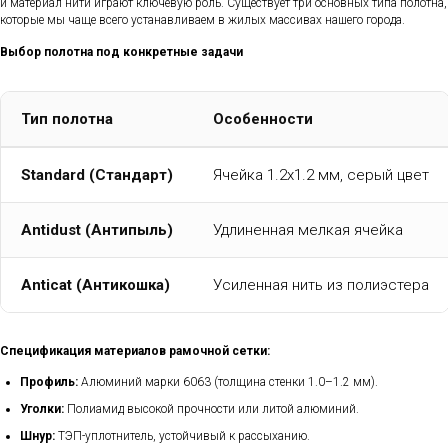
и материал нити играют ключевую роль. Существует три основных типа полотна,
которые мы чаще всего устанавливаем в жилых массивах нашего города.
Выбор полотна под конкретные задачи
Тип полотна
Особенности
Standard (Стандарт)
Ячейка 1.2х1.2 мм, серый цвет
Antidust (Антипыль)
Удлиненная мелкая ячейка
Anticat (Антикошка)
Усиленная нить из полиэстера
Спецификация материалов рамочной сетки:
Профиль:
Алюминий марки 6063 (толщина стенки 1.0–1.2 мм).
Уголки:
Полиамид высокой прочности или литой алюминий.
Шнур:
ТЭП-уплотнитель, устойчивый к рассыханию.