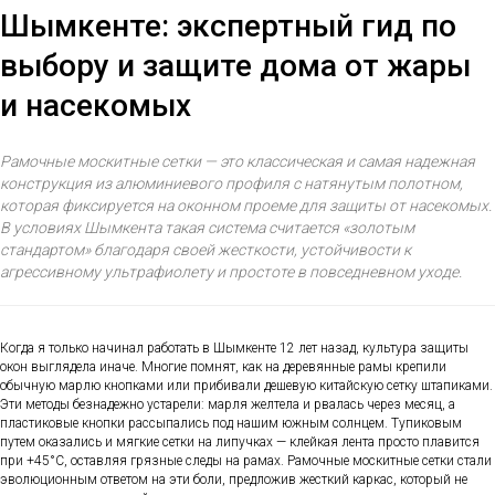
Шымкенте: экспертный гид по
выбору и защите дома от жары
и насекомых
Рамочные москитные сетки — это классическая и самая надежная
конструкция из алюминиевого профиля с натянутым полотном,
которая фиксируется на оконном проеме для защиты от насекомых.
В условиях Шымкента такая система считается «золотым
стандартом» благодаря своей жесткости, устойчивости к
агрессивному ультрафиолету и простоте в повседневном уходе.
Когда я только начинал работать в Шымкенте 12 лет назад, культура защиты
окон выглядела иначе. Многие помнят, как на деревянные рамы крепили
обычную марлю кнопками или прибивали дешевую китайскую сетку штапиками.
Эти методы безнадежно устарели: марля желтела и рвалась через месяц, а
пластиковые кнопки рассыпались под нашим южным солнцем. Тупиковым
путем оказались и мягкие сетки на липучках — клейкая лента просто плавится
при +45°C, оставляя грязные следы на рамах. Рамочные москитные сетки стали
эволюционным ответом на эти боли, предложив жесткий каркас, который не