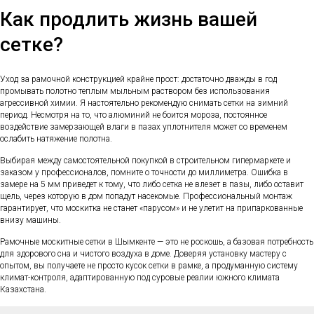
Как продлить жизнь вашей
сетке?
Уход за рамочной конструкцией крайне прост: достаточно дважды в год
промывать полотно теплым мыльным раствором без использования
агрессивной химии. Я настоятельно рекомендую снимать сетки на зимний
период. Несмотря на то, что алюминий не боится мороза, постоянное
воздействие замерзающей влаги в пазах уплотнителя может со временем
ослабить натяжение полотна.
Выбирая между самостоятельной покупкой в строительном гипермаркете и
заказом у профессионалов, помните о точности до миллиметра. Ошибка в
замере на 5 мм приведет к тому, что либо сетка не влезет в пазы, либо оставит
щель, через которую в дом попадут насекомые. Профессиональный монтаж
гарантирует, что москитка не станет «парусом» и не улетит на припаркованные
внизу машины.
Рамочные москитные сетки в Шымкенте — это не роскошь, а базовая потребность
для здорового сна и чистого воздуха в доме. Доверяя установку мастеру с
опытом, вы получаете не просто кусок сетки в рамке, а продуманную систему
климат-контроля, адаптированную под суровые реалии южного климата
Казахстана.