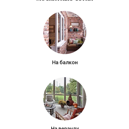
На балкон
На веранду