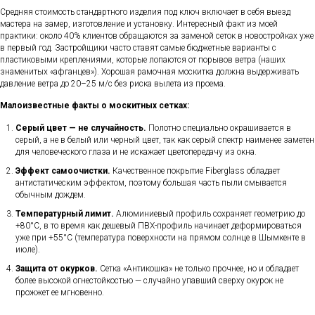
Средняя стоимость стандартного изделия под ключ включает в себя выезд
мастера на замер, изготовление и установку. Интересный факт из моей
практики: около 40% клиентов обращаются за заменой сеток в новостройках уже
в первый год. Застройщики часто ставят самые бюджетные варианты с
пластиковыми креплениями, которые лопаются от порывов ветра (наших
знаменитых «афганцев»). Хорошая рамочная москитка должна выдерживать
давление ветра до 20–25 м/с без риска вылета из проема.
Малоизвестные факты о москитных сетках:
Серый цвет — не случайность.
Полотно специально окрашивается в
серый, а не в белый или черный цвет, так как серый спектр наименее заметен
для человеческого глаза и не искажает цветопередачу из окна.
Эффект самоочистки.
Качественное покрытие Fiberglass обладает
антистатическим эффектом, поэтому большая часть пыли смывается
обычным дождем.
Температурный лимит.
Алюминиевый профиль сохраняет геометрию до
+80°C, в то время как дешевый ПВХ-профиль начинает деформироваться
уже при +55°C (температура поверхности на прямом солнце в Шымкенте в
июле).
Защита от окурков.
Сетка «Антикошка» не только прочнее, но и обладает
более высокой огнестойкостью — случайно упавший сверху окурок не
прожжет ее мгновенно.