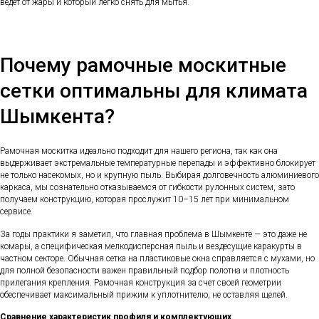
ведет от жары и который легко снять для мытья.
Почему рамочные москитные
сетки оптимальны для климата
Шымкента?
Рамочная москитка идеально подходит для нашего региона, так как она
выдерживает экстремальные температурные перепады и эффективно блокирует
не только насекомых, но и крупную пыль. Выбирая долговечность алюминиевого
каркаса, мы сознательно отказываемся от гибкости рулонных систем, зато
получаем конструкцию, которая прослужит 10–15 лет при минимальном
сервисе.
За годы практики я заметил, что главная проблема в Шымкенте — это даже не
комары, а специфическая мелкодисперсная пыль и вездесущие каракурты в
частном секторе. Обычная сетка на пластиковые окна справляется с мухами, но
для полной безопасности важен правильный подбор полотна и плотность
прилегания крепления. Рамочная конструкция за счет своей геометрии
обеспечивает максимальный прижим к уплотнителю, не оставляя щелей.
Сравнение характеристик профиля и комплектующих