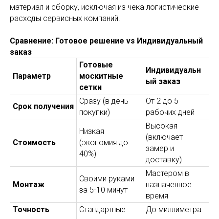
материал и сборку, исключая из чека логистические
расходы сервисных компаний.
Сравнение: Готовое решение vs Индивидуальный
заказ
Готовые
Индивидуальн
Параметр
москитные
ый заказ
сетки
Сразу (в день
От 2 до 5
Срок получения
покупки)
рабочих дней
Высокая
Низкая
(включает
Стоимость
(экономия до
замер и
40%)
доставку)
Мастером в
Своими руками
Монтаж
назначенное
за 5-10 минут
время
Точность
Стандартные
До миллиметра