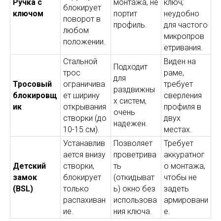
Ручка с
монтажа, не
ключ;
блокирует
ключом
портит
неудобно
поворот в
профиль.
для частого
любом
микропров
положении.
етривания.
Стальной
Виден на
Подходит
трос
раме,
для
Тросовый
ограничива
требует
раздвижны
блокировщ
ет ширину
сверления
х систем,
ик
открывания
профиля в
очень
створки (до
двух
надежен.
10-15 см).
местах.
Устанавлив
Позволяет
Требует
ается внизу
проветрива
аккуратног
Детский
створки,
ть
о монтажа,
замок
блокирует
(откидыват
чтобы не
(BSL)
только
ь) окно без
задеть
распахиван
использова
армировани
ие.
ния ключа.
е.