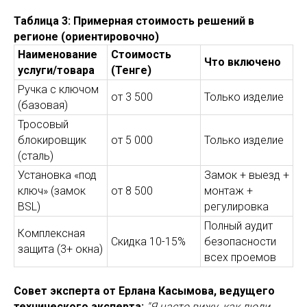
Таблица 3: Примерная стоимость решений в
регионе (ориентировочно)
Наименование
Стоимость
Что включено
услуги/товара
(Тенге)
Ручка с ключом
от 3 500
Только изделие
(базовая)
Тросовый
блокировщик
от 5 000
Только изделие
(сталь)
Установка «под
Замок + выезд +
ключ» (замок
от 8 500
монтаж +
BSL)
регулировка
Полный аудит
Комплексная
Скидка 10-15%
безопасности
защита (3+ окна)
всех проемов
Совет эксперта от Ерлана Касымова, ведущего
технического эксперта:
"Я часто вижу, как люди