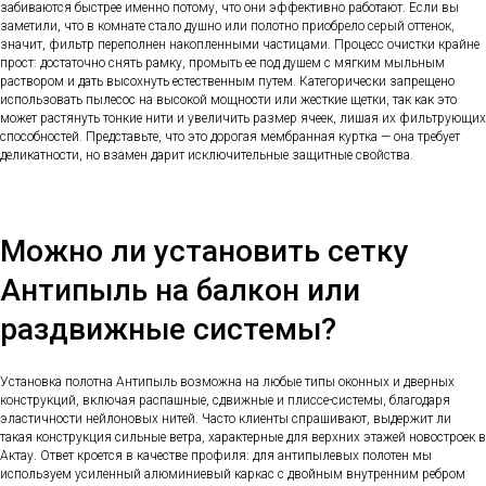
забиваются быстрее именно потому, что они эффективно работают. Если вы
заметили, что в комнате стало душно или полотно приобрело серый оттенок,
значит, фильтр переполнен накопленными частицами. Процесс очистки крайне
прост: достаточно снять рамку, промыть ее под душем с мягким мыльным
раствором и дать высохнуть естественным путем. Категорически запрещено
использовать пылесос на высокой мощности или жесткие щетки, так как это
может растянуть тонкие нити и увеличить размер ячеек, лишая их фильтрующих
способностей. Представьте, что это дорогая мембранная куртка — она требует
деликатности, но взамен дарит исключительные защитные свойства.
Можно ли установить сетку
Антипыль на балкон или
раздвижные системы?
Установка полотна Антипыль возможна на любые типы оконных и дверных
конструкций, включая распашные, сдвижные и плиссе-системы, благодаря
эластичности нейлоновых нитей. Часто клиенты спрашивают, выдержит ли
такая конструкция сильные ветра, характерные для верхних этажей новостроек в
Актау. Ответ кроется в качестве профиля: для антипылевых полотен мы
используем усиленный алюминиевый каркас с двойным внутренним ребром