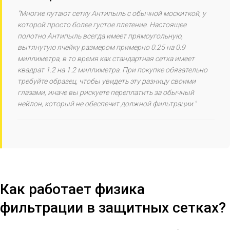
"Многие путают сетку Антипыль с обычной москиткой, у
которой просто более густое плетение. Настоящее
полотно Антипыль всегда имеет прямоугольную,
вытянутую ячейку размером примерно 0.25 на 0.9
миллиметра, в то время как стандартная сетка имеет
квадрат 1.2 на 1.2 миллиметра. При покупке обязательно
требуйте образец, чтобы увидеть эту разницу своими
глазами, иначе вы рискуете переплатить за обычный
нейлон, который не обеспечит должной фильтрации."
Как работает физика
фильтрации в защитных сетках?