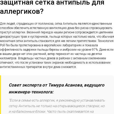
защитная сетка антипыль для
аллергиков?
Для людей, страдающих от поллиноза, сетка Антипыль является единственным
способом обеспечить естественную вентиляцию дома без риска спровоцировать
приступ аллергии. Весенний период в нашем регионе сопровождается цветением
дикорастущих трав и кустарников, пыльца которых настолько мала, что обычная
москитная сетки антипыль становится для нее легким препятствием. Технология
Poll-Tex была протестирована в европейских лабораториях и показала
эффективность задержки пыльцы березы и амброзии на уровне 97%. Даже если
в вашем дворе нет этих растений, ветер переносит их частицы на десятки
километров. Владельцы частных домов в районах с активным озеленением
отмечают, что после установки таких экранов необходимость в использовании
антигистаминных препаратов внутри дома снижается.
Совет эксперта от Тимура Асанова, ведущего
инженера-технолога:
"Если в семье есть аллергик, я рекомендую устанавливать
сетку Антипыль не только на открывающиеся створки, но
и на балконные блоки. Часто пыль скапливается на