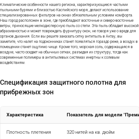
Климатические особенности нашего региона, характеризующиеся частыми
пыльными бурями и близостью Каспийского моря, делают использование
специализированных фильтров на окнах обязательным условием комфорта.
Наш город расположен в зоне, где преобладают восточные и северо-восточные
ветры, приносящие мелкодисперсную пыль со степи. Эта пыль обладает высокой
абразивностью и может повреждать фурнитуру окон, не говоря уже о вреде для
органов дыхания. Если вы решите заказать сетку антипыль в Актау, вы
заметите, что налет на подоконниках станет появляться гораздо реже, а воздух в
помещении станет ощутимо чище. Кроме того, морская соль, содержащаяся в
воздухе, часто оседает на обычных сетках, разъедая их структуру, тогда как
современные полимеры в антипылевых системах инертны к солевым
воздействиям.
Спецификация защитного полотна для
прибрежных зон
Характеристика
Показатель для модели "Прем
Плотность плетения
320 нитей на кв. дюйм