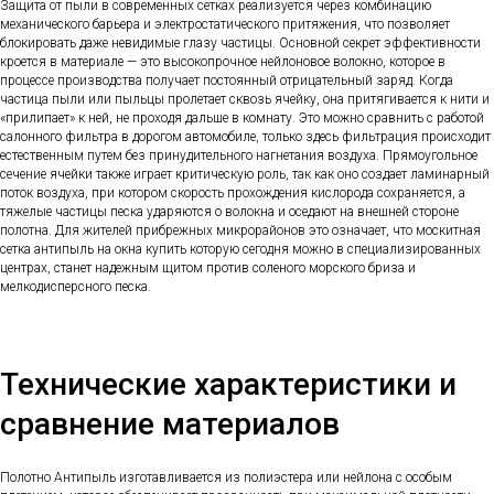
Защита от пыли в современных сетках реализуется через комбинацию
механического барьера и электростатического притяжения, что позволяет
блокировать даже невидимые глазу частицы. Основной секрет эффективности
кроется в материале — это высокопрочное нейлоновое волокно, которое в
процессе производства получает постоянный отрицательный заряд. Когда
частица пыли или пыльцы пролетает сквозь ячейку, она притягивается к нити и
«прилипает» к ней, не проходя дальше в комнату. Это можно сравнить с работой
салонного фильтра в дорогом автомобиле, только здесь фильтрация происходит
естественным путем без принудительного нагнетания воздуха. Прямоугольное
сечение ячейки также играет критическую роль, так как оно создает ламинарный
поток воздуха, при котором скорость прохождения кислорода сохраняется, а
тяжелые частицы песка ударяются о волокна и оседают на внешней стороне
полотна. Для жителей прибрежных микрорайонов это означает, что москитная
сетка антипыль на окна купить которую сегодня можно в специализированных
центрах, станет надежным щитом против соленого морского бриза и
мелкодисперсного песка.
Технические характеристики и
сравнение материалов
Полотно Антипыль изготавливается из полиэстера или нейлона с особым