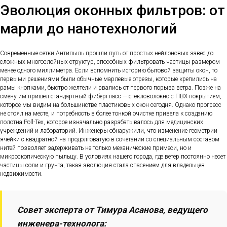
Эволюция оконных фильтров: от
марли до нанотехнологий
Современные сетки Антипыль прошли путь от простых нейлоновых завес до
сложных многослойных структур, способных фильтровать частицы размером
менее одного миллиметра. Если вспомнить историю бытовой защиты окон, то
первыми решениями были обычные марлевые отрезы, которые крепились на
рамы кнопками, быстро желтели и рвались от первого порыва ветра. Позже на
смену им пришел стандартный фибергласс — стекловолокно с ПВХ-покрытием,
которое мы видим на большинстве пластиковых окон сегодня. Однако прогресс
не стоял на месте, и потребность в более тонкой очистке привела к созданию
полотна Poll-Tex, которое изначально разрабатывалось для медицинских
учреждений и лабораторий. Инженеры обнаружили, что изменение геометрии
ячейки с квадратной на продолговатую в сочетании со специальным составом
нитей позволяет задерживать не только механические примеси, но и
микроскопическую пыльцу. В условиях нашего города, где ветер постоянно несет
частицы соли и грунта, такая эволюция стала спасением для владельцев
недвижимости.
Совет эксперта от Тимура Асанова, ведущего
инженера-технолога: