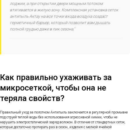
лоджии, а при открытии двери мощным потоком
втягивается в жилую зону. Комплексная установка сеток
антипыль Актау на все точки входа воздуха создаст
герметичный барьер, который позволит вам дышать
полной грудью даже в пик сезона."
Как правильно ухаживать за
микросеткой, чтобы она не
теряла свойств?
Правильный уход за полотном Антипыль заключается в регулярной промывке
под струей теплой воды без использования агрессивной химии, чтобы не
нарушить электростатический заряд волокон. В отличие от стандартных сеток,
которые достаточно протирать раз в сезон, изделия с мелкой ячейкой