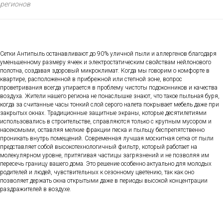
регионов
Сетки Антипыль останавливают до 90% уличной пыли и аллергенов благодаря
уменьшенному размеру ячеек и электростатическим свойствам нейлонового
полотна, создавая здоровый микроклимат. Когда мы говорим о комфорте в
квартире, расположенной в прибрежной или степной зоне, вопрос
проветривания всегда упирается в проблему чистоты подоконников и качества
воздуха. Жители нашего региона не понаслышке знают, что такое пыльная буря,
когда за считанные часы тонкий слой серого налета покрывает мебель даже при
закрытых окнах. Традиционные защитные экраны, которые десятилетиями
использовались в строительстве, справляются только с крупным мусором и
насекомыми, оставляя мелкие фракции песка и пыльцу беспрепятственно
проникать внутрь помещений. Современная лучшая москитная сетка от пыли
представляет собой высокотехнологичный фильтр, который работает на
молекулярном уровне, притягивая частицы загрязнений и не позволяя им
пересечь границу вашего дома. Это решение особенно актуально для молодых
родителей и людей, чувствительных к сезонному цветению, так как оно
позволяет держать окна открытыми даже в периоды высокой концентрации
раздражителей в воздухе.