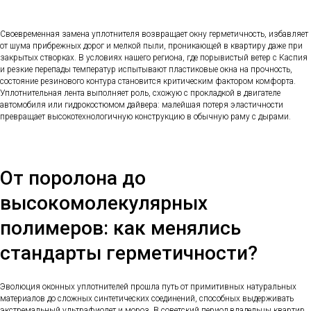
Своевременная замена уплотнителя возвращает окну герметичность, избавляет
от шума прибрежных дорог и мелкой пыли, проникающей в квартиру даже при
закрытых створках. В условиях нашего региона, где порывистый ветер с Каспия
и резкие перепады температур испытывают пластиковые окна на прочность,
состояние резинового контура становится критическим фактором комфорта.
Уплотнительная лента выполняет роль, схожую с прокладкой в двигателе
автомобиля или гидрокостюмом дайвера: малейшая потеря эластичности
превращает высокотехнологичную конструкцию в обычную раму с дырами.
От поролона до
высокомолекулярных
полимеров: как менялись
стандарты герметичности?
Эволюция оконных уплотнителей прошла путь от примитивных натуральных
материалов до сложных синтетических соединений, способных выдерживать
экстремальный ультрафиолет и мороз. В советский период владельцы квартир