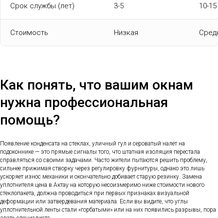
Срок службы (лет)
3-5
10-15
Стоимость
Низкая
Сред
Как понять, что вашим окнам
нужна профессиональная
помощь?
Появление конденсата на стеклах, уличный гул и сероватый налет на
подоконнике — это прямые сигналы того, что штатная изоляция перестала
справляться со своими задачами. Часто жители пытаются решить проблему,
сильнее прижимая створку через регулировку фурнитуры, однако это лишь
ускоряет износ механики и окончательно добивает старую резинку. Замена
уплотнителя цена в Актау на которую несоизмеримо ниже стоимости нового
стеклопакета, должна проводиться при первых признаках визуальной
деформации или затвердевания материала. Если вы видите, что углы
уплотнительной ленты стали «горбатыми» или на них появились разрывы, пора