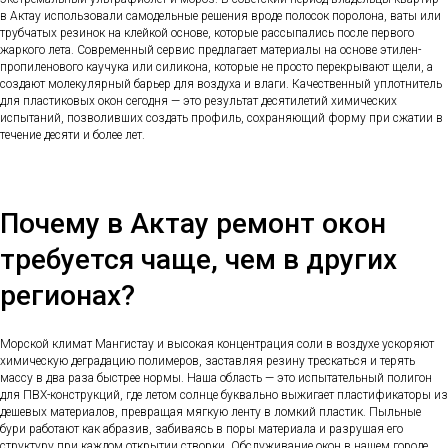
в Актау использовали самодельные решения вроде полосок поролона, ваты или
трубчатых резинок на клейкой основе, которые рассыпались после первого
жаркого лета. Современный сервис предлагает материалы на основе этилен-
пропиленового каучука или силикона, которые не просто перекрывают щели, а
создают молекулярный барьер для воздуха и влаги. Качественный уплотнитель
для пластиковых окон сегодня — это результат десятилетий химических
испытаний, позволивших создать профиль, сохраняющий форму при сжатии в
течение десяти и более лет.
Почему в Актау ремонт окон
требуется чаще, чем в других
регионах?
Морской климат Мангистау и высокая концентрация соли в воздухе ускоряют
химическую деградацию полимеров, заставляя резину трескаться и терять
массу в два раза быстрее нормы. Наша область — это испытательный полигон
для ПВХ-конструкций, где летом солнце буквально выжигает пластификаторы из
дешевых материалов, превращая мягкую ленту в ломкий пластик. Пыльные
бури работают как абразив, забиваясь в поры материала и разрушая его
структуру при каждом открытии створки. Обслуживание окон в нашем городе