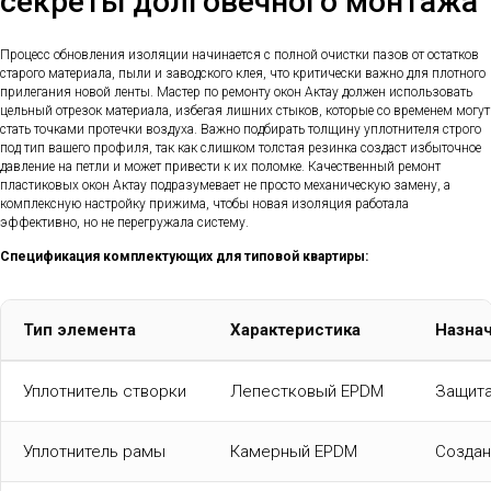
секреты долговечного монтажа
Процесс обновления изоляции начинается с полной очистки пазов от остатков
старого материала, пыли и заводского клея, что критически важно для плотного
прилегания новой ленты. Мастер по ремонту окон Актау должен использовать
цельный отрезок материала, избегая лишних стыков, которые со временем могут
стать точками протечки воздуха. Важно подбирать толщину уплотнителя строго
под тип вашего профиля, так как слишком толстая резинка создаст избыточное
давление на петли и может привести к их поломке. Качественный ремонт
пластиковых окон Актау подразумевает не просто механическую замену, а
комплексную настройку прижима, чтобы новая изоляция работала
эффективно, но не перегружала систему.
Спецификация комплектующих для типовой квартиры:
Тип элемента
Характеристика
Назна
Уплотнитель створки
Лепестковый EPDM
Защита
Уплотнитель рамы
Камерный EPDM
Создан