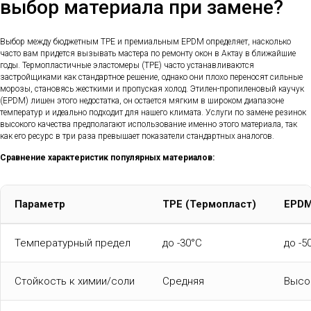
выбор материала при замене?
Выбор между бюджетным TPE и премиальным EPDM определяет, насколько
часто вам придется вызывать мастера по ремонту окон в Актау в ближайшие
годы. Термопластичные эластомеры (TPE) часто устанавливаются
застройщиками как стандартное решение, однако они плохо переносят сильные
морозы, становясь жесткими и пропуская холод. Этилен-пропиленовый каучук
(EPDM) лишен этого недостатка, он остается мягким в широком диапазоне
температур и идеально подходит для нашего климата. Услуги по замене резинок
высокого качества предполагают использование именно этого материала, так
как его ресурс в три раза превышает показатели стандартных аналогов.
Сравнение характеристик популярных материалов:
Параметр
TPE (Термопласт)
EPDM
Температурный предел
до -30°C
до -5
Стойкость к химии/соли
Средняя
Высо