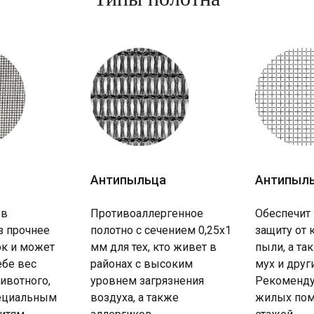
Антипыльца
Антипыл
 в
Противоаллергенное
Обеспечит
з прочнее
полотно с сечением 0,25х1
защиту от 
к и может
мм для тех, кто живет в
пыли, а та
ебе вес
районах с высоким
мух и друг
ивотного,
уровнем загрязнения
Рекоменду
пециальным
воздуха, а также
жилых пом