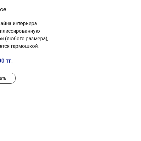
се
айна интерьера
 плиссированную
ри (любого размера),
ется гармошкой.
0 тг.
ать