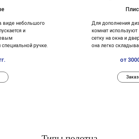
ые
Плис
 в виде небольшого
Для дополнения диз
пускается и
комнат используют
иевым
сетку на окна и две
 специальной ручке.
она легко складыва
тг.
от 3000
Заказ
Типы полотна