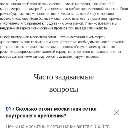
что основная проблема «плохих» сеток — это не материал, а ошибка в 2-3
миллиметра при замере. Внутренняя сетка требует прецизионной точности. Если
рамка будет меньше — появятся щели, через которые в Актау мгновенно
набьется мошкара. Если больше — она просто не влезет в проем или пережмет
уплотнитель, что приведет к продуванию окна зимой. Именно поэтому мы
внедряем лазерное сканирование проемов при выезде специалиста.
Выбор внутренней москитной сетки — это инвестиция в комфорт и
долговечность вашего жилья в Актау. Отсутствие необходимости сверлить окна,
устойчивость к штормовым ветрам и простота обслуживания делают это
решение фаворитом среди жителей города, которые ценят качество и не хотят
возвращаться к ежегодному ремонту дешевых наружных сеток.
Часто задаваемые
вопросы
01 /
Сколько стоит москитная сетка
внутреннего крепления?
Цены на москитные сетки начинаются с 3500 тг.