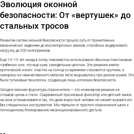
Эволюция оконной
безопасности: От «вертушек» до
стальных тросов
Развитие систем оконной безопасности прошло путь от примитивных
механических задвижек до высокопрочных замков, способных выдерживать
нагрузку до 500 килограммов.
Еще 10–15 лет назад в Актау повсеместно использовали обычные пластиковые
«гребенки» или, что еще хуже, самодельные цепочки. Эти решения имели
критический изъян: пластик на солнце со временем становится хрупким, а
саморезы из некачественного металла легко вырывались при резком рывке. Это
были тупиковые технологии, создающие лишь иллюзию безопасности.
Сегодня оконная фурнитура ограничитель — это инженерное решение из
сплавов цинка и стали. Современный тросиковый фиксатор или детский замок
на окна устанавливается так, что даже взрослый человек не сможет вырвать его
без специальных инструментов. Мы перешли от простого ограничения щели к
полноценному блокированию несанкционированного доступа.