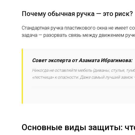
Почему обычная ручка — это риск?
Стандартная ручка пластикового окна не имеет с
задача — разорвать связь между движением ручк
Совет эксперта от Азамата Ибрагимова:
Никогда не оставляйте мебель (диваны, стулья, ту
«лестница» к опасности. Даже самый лучший замок
Основные виды защиты: что