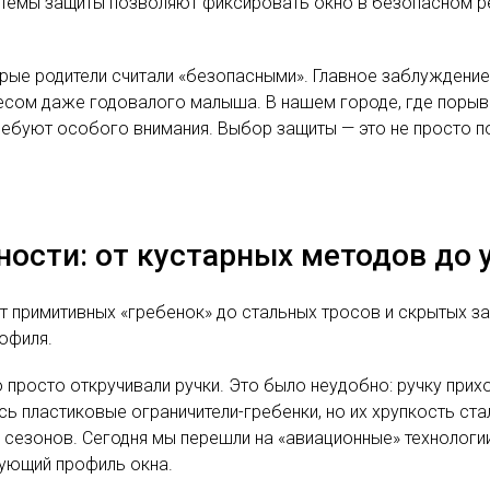
стемы защиты позволяют фиксировать окно в безопасном р
торые родители считали «безопасными». Главное заблуждение
есом даже годовалого малыша. В нашем городе, где порыв
ебуют особого внимания. Выбор защиты — это не просто по
ости: от кустарных методов до
т примитивных «гребенок» до стальных тросов и скрытых 
офиля.
то просто откручивали ручки. Это было неудобно: ручку прих
ь пластиковые ограничители-гребенки, но их хрупкость ста
 сезонов. Сегодня мы перешли на «авиационные» технологии
ующий профиль окна.