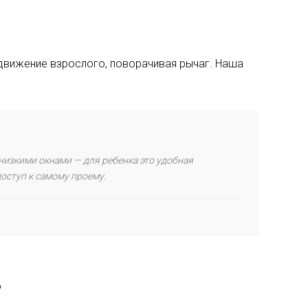
 движение взрослого, поворачивая рычаг. Наша
 низкими окнами — для ребенка это удобная
оступ к самому проему.
?