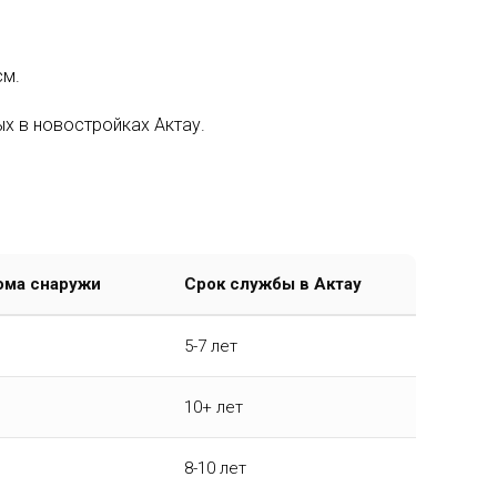
см.
х в новостройках Актау.
ома снаружи
Срок службы в Актау
5-7 лет
10+ лет
8-10 лет