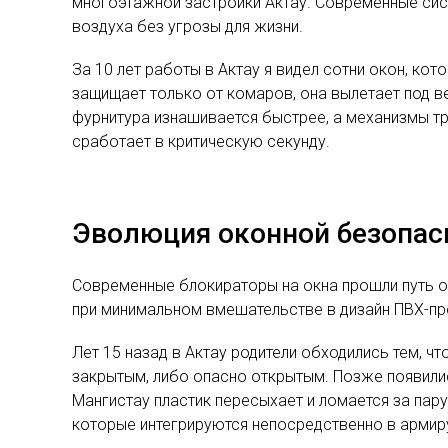
многоэтажной застройки Актау. Современные си
воздуха без угрозы для жизни.
За 10 лет работы в Актау я видел сотни окон, ко
защищает только от комаров, она вылетает под в
фурнитура изнашивается быстрее, а механизмы тр
сработает в критическую секунду.
Эволюция оконной безопасн
Современные блокираторы на окна прошли путь о
при минимальном вмешательстве в дизайн ПВХ-пр
Лет 15 назад в Актау родители обходились тем, ч
закрытым, либо опасно открытым. Позже появилис
Мангистау пластик пересыхает и ломается за пару
которые интегрируются непосредственно в армир