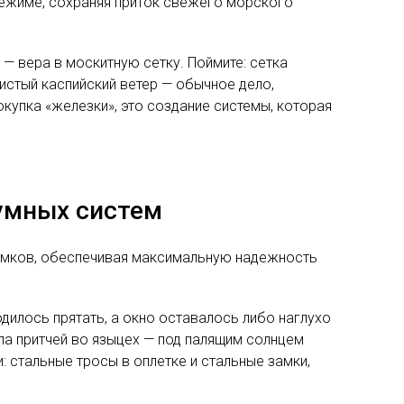
ежиме, сохраняя приток свежего морского
 — вера в москитную сетку. Поймите: сетка
истый каспийский ветер — обычное дело,
купка «железки», это создание системы, которая
 умных систем
замков, обеспечивая максимальную надежность
одилось прятать, а окно оставалось либо наглухо
ла притчей во языцех — под палящим солнцем
: стальные тросы в оплетке и стальные замки,