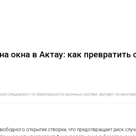
а окна в Актау: как превратить 
ий специалист по безопасности оконных систем, эксперт по монтаж
вободного открытия створки, что предотвращает риск случ