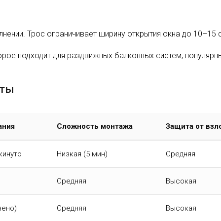
лнении. Трос ограничивает ширину открытия окна до 10–15 
рое подходит для раздвижных балконных систем, популярны
иты
ания
Сложность монтажа
Защита от взл
кинуто
Низкая (5 мин)
Средняя
Средняя
Высокая
чено)
Средняя
Высокая