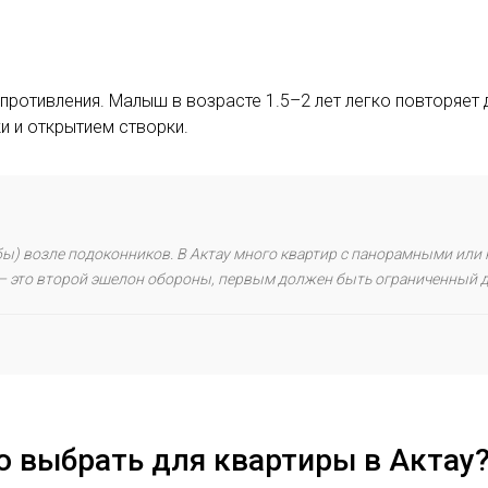
опротивления. Малыш в возрасте 1.5–2 лет легко повторяет
и и открытием створки.
мбы) возле подоконников. В Актау много квартир с панорамными или
 — это второй эшелон обороны, первым должен быть ограниченный д
 выбрать для квартиры в Актау