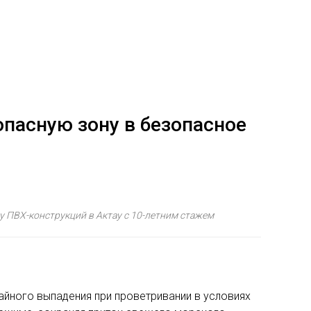
опасную зону в безопасное
у ПВХ-конструкций в Актау с 10-летним стажем
айного выпадения при проветривании в условиях