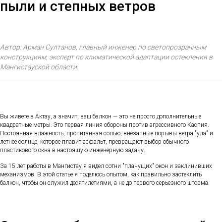
пыли и степных ветров
Автор: Арман Султанов, главный инженер по светопрозрачным
конструкциям, эксперт по климатической адаптации остекления в
Мангистауской области.
Вы живете в Актау, а значит, ваш балкон — это не просто дополнительные
квадратные метры. Это первая линия обороны против агрессивного Каспия.
Постоянная влажность, пропитанная солью, внезапные порывы ветра "ула" и
летнее солнце, которое плавит асфальт, превращают выбор обычного
пластикового окна в настоящую инженерную задачу.
За 15 лет работы в Мангистау я видел сотни "плачущих" окон и заклинивших
механизмов. В этой статье я поделюсь опытом, как правильно застеклить
балкон, чтобы он служил десятилетиями, а не до первого серьезного шторма.