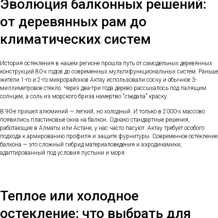
Эволюция балконных решений:
от деревянных рам до
климатических систем
История остекления в нашем регионе прошла путь от самодельных деревянных
конструкций 80-х годов до современных мультифункциональных систем. Раньше
жители 1-го и 2-го микрорайонов Актау использовали сосну и обычное 3-
миллиметровое стекло. Через два-три года дерево рассыхалось под палящим
солнцем, а соль из морского бриза намертво "съедала" краску.
В 90-е пришел алюминий — легкий, но холодный. И только в 2000-х массово
появились пластиковые окна на балкон. Однако стандартные решения,
работающие в Алматы или Астане, у нас часто пасуют. Актау требует особого
подхода к армированию профиля и защите фурнитуры. Современное остекление
балкона — это сложный гибрид материаловедения и аэродинамики,
адаптированный под условия пустыни и моря.
Теплое или холодное
остекление: что выбрать для