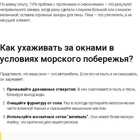
По моему опыту, 70% проблем с протечками и сквозняками — это результат
неправильного замера, когда раму сделали слишком большой или слишком
маленькой, оставив огромные зазоры для пены. Пена — это утеплитель, а не
несущий элемент.
Как ухаживать за окнами в
условиях морского побережья?
Представьте, что ваше окно — это автомобиль. Если его не мыть и не смазывать,
он заржавеет.
Промывайте дренажные отверстия.
В них скапливается пыль и песок,
блокируя выход воды.
Очищайте фурнитуру от соли.
Раз в полгода протирайте металлические
части влажной тканью и смазывайте машинным маслом.
Используйте москитные сетки "антипыль".
Они имеют более мелкую
ячейку, что критично для нашего региона.