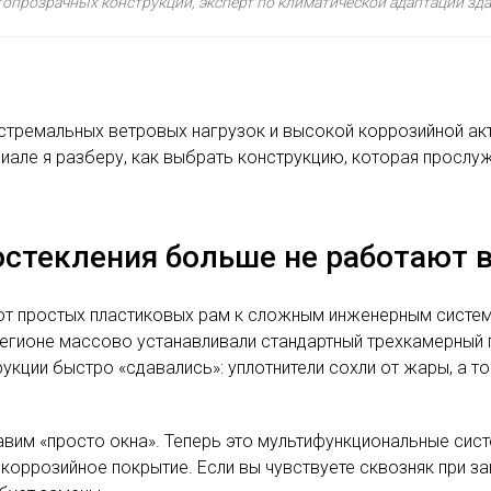
опрозрачных конструкций, эксперт по климатической адаптации зда
кстремальных ветровых нагрузок и высокой коррозийной ак
але я разберу, как выбрать конструкцию, которая прослужи
стекления больше не работают в
д от простых пластиковых рам к сложным инженерным сис
 регионе массово устанавливали стандартный трехкамерны
укции быстро «сдавались»: уплотнители сохли от жары, а т
им «просто окна». Теперь это мультифункциональные систе
икоррозийное покрытие. Если вы чувствуете сквозняк при з