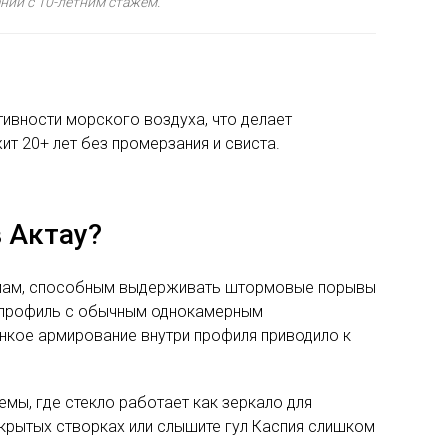
ний с 10-летним стажем.
тивности морского воздуха, что делает
т 20+ лет без промерзания и свиста.
 Актау?
темам, способным выдерживать штормовые порывы
й профиль с обычным однокамерным
онкое армирование внутри профиля приводило к
мы, где стекло работает как зеркало для
акрытых створках или слышите гул Каспия слишком