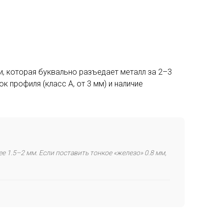
и, которая буквально разъедает металл за 2–3
к профиля (класс А, от 3 мм) и наличие
 1.5–2 мм. Если поставить тонкое «железо» 0.8 мм,