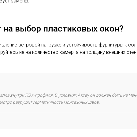
бует замены.
 на выбор пластиковых окон?
ивление ветровой нагрузке и устойчивость фурнитуры к сол
уйтесь не на количество камер, а на толщину внешних стено
лла внутри ПВХ-профиля. В условиях Актау он должен быть не менее
быстро разрушит герметичность монтажных швов.