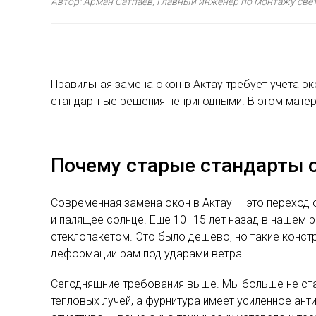
Автор: Арман Сатпаев, Главный инженер по монтажу свет
Правильная замена окон в Актау требует учета э
стандартные решения непригодными. В этом матери
Почему старые стандарты о
Современная замена окон в Актау — это перехо
и палящее солнце. Еще 10–15 лет назад в нашем
стеклопакетом. Это было дешево, но такие констр
деформации рам под ударами ветра.
Сегодняшние требования выше. Мы больше не став
тепловых лучей, а фурнитура имеет усиленное ант