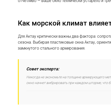
отчетливо — ваше окно технически устарело и тре
Как морской климат влияет
Для Актау критически важны два фактора: сопрот
сезона. Выбирая пластиковые окна Актау, ориентир
замкнутого стального армирования.
Совет эксперта:
Никогда не экономьте на толщине армирующего мета
окно начнет вибрировать при каждом шторме, что 