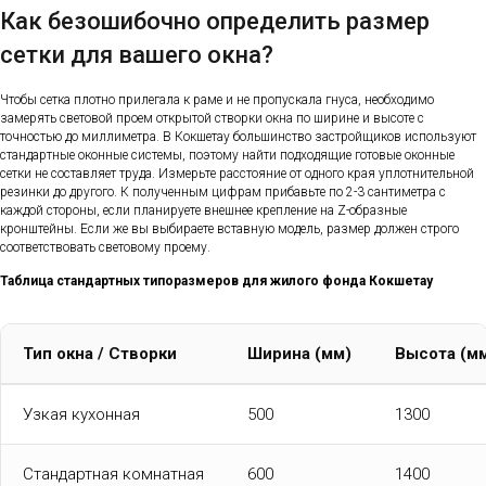
Как безошибочно определить размер
сетки для вашего окна?
Чтобы сетка плотно прилегала к раме и не пропускала гнуса, необходимо
замерять световой проем открытой створки окна по ширине и высоте с
точностью до миллиметра. В Кокшетау большинство застройщиков используют
стандартные оконные системы, поэтому найти подходящие готовые оконные
сетки не составляет труда. Измерьте расстояние от одного края уплотнительной
резинки до другого. К полученным цифрам прибавьте по 2-3 сантиметра с
каждой стороны, если планируете внешнее крепление на Z-образные
кронштейны. Если же вы выбираете вставную модель, размер должен строго
соответствовать световому проему.
Таблица стандартных типоразмеров для жилого фонда Кокшетау
Тип окна / Створки
Ширина (мм)
Высота (м
Узкая кухонная
500
1300
Стандартная комнатная
600
1400