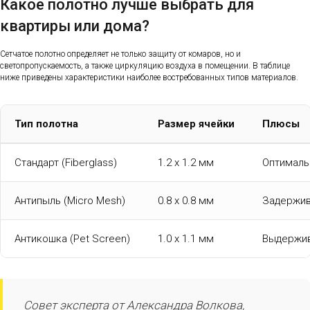
Какое полотно лучше выбрать для
квартиры или дома?
Сетчатое полотно определяет не только защиту от комаров, но и
светопропускаемость, а также циркуляцию воздуха в помещении. В таблице
ниже приведены характеристики наиболее востребованных типов материалов.
Тип полотна
Размер ячейки
Плюсы
Стандарт (Fiberglass)
1.2 х 1.2 мм
Оптималь
Антипыль (Micro Mesh)
0.8 х 0.8 мм
Задержив
Антикошка (Pet Screen)
1.0 х 1.1 мм
Выдержив
Совет эксперта от Александра Волкова,