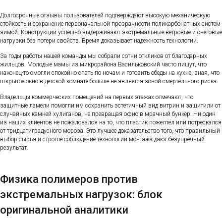
Долгосрочные отзывы пользователей подтверждают высокую механическую
стойкость и сохранение первоначальной прозрачности поликарбонатных систем
зимой. Конструкции успешно выдерживают экстремальные ветровые и снеговые
нагрузки без потери свойств. Время доказывает надежность технологии.
За годы работы нашей команды мы собрали сотни откликов от благодарных
жильцов. Молодые мамы из микрорайона Васильковский часто пишут, что
наконец-то смогли спокойно спать по ночам и готовить обеды на кухне, зная, что
открытое окно в детской комнате больше не является зоной смертельного риска.
Владельцы коммерческих помещений на первых этажах отмечают, что
защитные ламели помогли им сохранить эстетичный вид витрин и защитили от
случайных камней хулиганов, не превращая офис в мрачный бункер. Ни один
из наших клиентов не пожаловался на то, что пластик пожелтел или потрескался
от тридцатиградусного мороза. Это лучшее доказательство того, что правильный
выбор сырья и строгое соблюдение технологии монтажа дают безупречный
результат.
Физика полимеров против
экстремальных нагрузок: блок
оригинальной аналитики