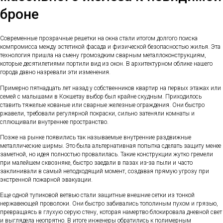
броне
Современные прозрачные решетки на окна стали итогом долгого поиска
компромисса между эстетикой фасада и физической безопасностью жилья. Эта
технология пришла на смену громоздким сварным металлоконструкциям,
которые десятилетиями портили вид из окон. В архитектурном облике нашего
города давно назревали эти изменения.
Примерно пятнадцать лет назад у собственников квартир на первых этажах или
семей с малышами в Кокшетау выбор был крайне скудным. Приходилось
ставить тяжелые кованые или сварные железные ограждения. Они быстро
ржавели, требовали регулярной покраски, сильно затеняли комнаты и
сплющивали внутреннее пространство.
Позже на рынке появились так называемые внутренние раздвижные
металлические ширмы. Это была альтернативная попытка сделать защиту менее
заметной, но идея полностью провалилась. Такие конструкции жутко гремели
при малейшем сквозняке, быстро заедали в пазах из-за пыли и часто
заклинивали в самый неподходящий момент, создавая прямую угрозу при
экстренной пожарной эвакуации.
Еще одной тупиковой ветвью стали защитные внешние сетки из тонкой
нержавеющей проволоки. Они быстро забивались тополиным пухом и грязью,
превращаясь в глухую серую стену, которая намертво блокировала дневной свет
и выглядела неопрятно. В итоге инженеры обратились к полимерным