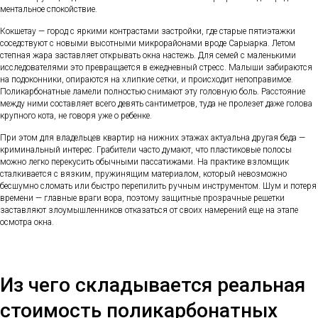
ментальное спокойствие.
Кокшетау — город с яркими контрастами застройки, где старые пятиэтажки
соседствуют с новыми высотными микрорайонами вроде Сарыарка. Летом
степная жара заставляет открывать окна настежь. Для семей с маленькими
исследователями это превращается в ежедневный стресс. Малыши забираются
на подоконники, опираются на хлипкие сетки, и происходит непоправимое.
Поликарбонатные ламели полностью снимают эту головную боль. Расстояние
между ними составляет всего девять сантиметров, туда не пролезет даже голова
крупного кота, не говоря уже о ребенке.
При этом для владельцев квартир на нижних этажах актуальна другая беда —
криминальный интерес. Грабители часто думают, что пластиковые полосы
можно легко перекусить обычными пассатижами. На практике взломщик
сталкивается с вязким, пружинящим материалом, который невозможно
бесшумно сломать или быстро перепилить ручным инструментом. Шум и потеря
времени — главные враги вора, поэтому защитные прозрачные решетки
заставляют злоумышленников отказаться от своих намерений еще на этапе
осмотра окна.
Из чего складывается реальная
стоимость поликарбонатных