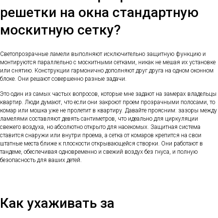
решетки на окна стандартную
москитную сетку?
Светопрозрачные ламели выполняют исключительно защитную функцию и
монтируются параллельно с москитными сетками, никак не мешая их установке
или снятию. Конструкции гармонично дополняют друг друга на одном оконном
блоке. Они решают совершенно разные задачи.
Это один из самых частых вопросов, которые мне задают на замерах владельцы
квартир. Люди думают, что если они закроют проем прозрачными полосами, то
комар или мошка уже не пролетит в квартиру. Давайте проясним: зазоры между
ламелями составляют девять сантиметров, что идеально для циркуляции
свежего воздуха, но абсолютно открыто для насекомых. Защитная система
ставится снаружи или внутри проема, а сетка от комаров крепится на свои
штатные места ближе к плоскости открывающейся створки. Они работают в
тандеме, обеспечивая одновременно и свежий воздух без гнуса, и полную
безопасность для ваших детей.
Как ухаживать за