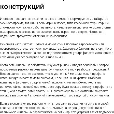
конструкций
Итоговая прозрачные решетки на окна стоимость формируется из габаритов
оконного проема, толщины полимерных полос, типа крепежной фурнитуры и
сложности монтажных работ на высоте. Качественная система не может стоить
подозрительно дешево из-за высокой цены первичного сырья. Настоящая
надежность требует технологичных компонентов.
Основная часть затрат — это сам монолитный полимер европейского или
проверенного отечественного производства. Дешевые дубликаты из вторичного
сырья быстро желтеют на солнце под воздействием ультрафиолета и становятся
хрупкими уже после первой серьезной зимы.
Когда потенциальные покупатели изучают рынок и вводят поисковый запрос
прозрачные решетки на окна цена, они часто пугаются разброса предложений.
Вторая важная статья расходов — это усиленный металлический профиль,
который удерживает ламели по бокам, и специальный крепеж. Выбирая
копеечную фурнитуру ради мнимой экономии, мы неизбежно жертвуем
взломостойкостью всей системы, ведь вору будет проще выдернуть профиль из
стены, чем сломать сами пластины. Профессиональные компании закупают
только авиационный алюминий и анкерные болты с защитой от скручивания.
Если вы окончательно решили купить прозрачные решетки на окна для своей
квартиры, обязательно обращайте внимание на репутацию установщика и
наличие официальных сертификатов на полимер. Это убережет вас от подделок и