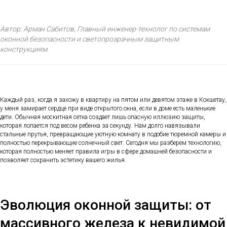
Автор: Арман Сабитов, Главный инженер-технолог по системам
оконной безопасности и светопрозрачным защитным
конструкциям.
Каждый раз, когда я захожу в квартиру на пятом или девятом этаже в Кокшетау,
у меня замирает сердце при виде открытого окна, если в доме есть маленькие
дети. Обычная москитная сетка создает лишь опасную иллюзию защиты,
которая лопается под весом ребенка за секунду. Нам долго навязывали
стальные прутья, превращающие уютную комнату в подобие тюремной камеры и
полностью перекрывающие солнечный свет. Сегодня мы разберем технологию,
которая полностью меняет правила игры в сфере домашней безопасности и
позволяет сохранить эстетику вашего жилья.
Эволюция оконной защиты: от
массивного железа к невидимой