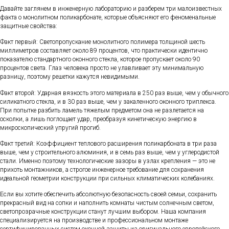
Давайте заглянем в инженерную лабораторию и разберем три малоизвестных
факта о монолитном поликарбонате, которые объясняют его феноменальные
защитные свойства:
Факт первый: Светопропускание монолитного полимера толщиной шесть
миллиметров составляет около 89 процентов, что практически идентично
показателю стандартного оконного стекла, которое пропускает около 90
процентов света. Глаз человека просто не улавливает эту минимальную
разницу, поэтому решетки кажутся невидимыми.
Факт второй: Ударная вязкость этого материала в 250 раз выше, чем у обычного
силикатного стекла, и в 30 раз выше, чем у закаленного оконного триплекса.
При попытке разбить ламель тяжелым предметом она не разлетается на
осколки, а лишь поглощает удар, преобразуя кинетическую энергию в
микроскопический упругий прогиб.
Факт третий: Коэффициент теплового расширения поликарбоната в три раза
выше, чем у строительного алюминия, и в семь раз выше, чем у углеродистой
стали. Именно поэтому технологические зазоры в узлах крепления — это не
прихоть монтажников, а строгое инженерное требование для сохранения
идеальной геометрии конструкции при сильных климатических колебаниях.
Если вы хотите обеспечить абсолютную безопасность своей семьи, сохранить
прекрасный вид на сопки и наполнить комнаты чистым солнечным светом,
светопрозрачные конструкции станут лучшим выбором. Наша компания
специализируется на производстве и профессиональном монтаже