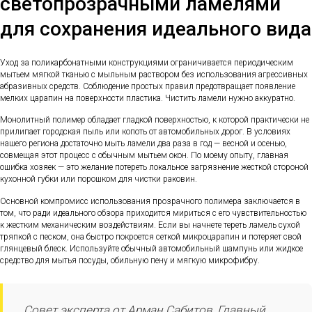
светопрозрачными ламелями
для сохранения идеального вида
Уход за поликарбонатными конструкциями ограничивается периодическим
мытьем мягкой тканью с мыльным раствором без использования агрессивных
абразивных средств. Соблюдение простых правил предотвращает появление
мелких царапин на поверхности пластика. Чистить ламели нужно аккуратно.
Монолитный полимер обладает гладкой поверхностью, к которой практически не
прилипает городская пыль или копоть от автомобильных дорог. В условиях
нашего региона достаточно мыть ламели два раза в год — весной и осенью,
совмещая этот процесс с обычным мытьем окон. По моему опыту, главная
ошибка хозяек — это желание потереть локальное загрязнение жесткой стороной
кухонной губки или порошком для чистки раковин.
Основной компромисс использования прозрачного полимера заключается в
том, что ради идеального обзора приходится мириться с его чувствительностью
к жестким механическим воздействиям. Если вы начнете тереть ламель сухой
тряпкой с песком, она быстро покроется сеткой микроцарапин и потеряет свой
глянцевый блеск. Используйте обычный автомобильный шампунь или жидкое
средство для мытья посуды, обильную пену и мягкую микрофибру.
Совет эксперта от Арман Сабитов, Главный