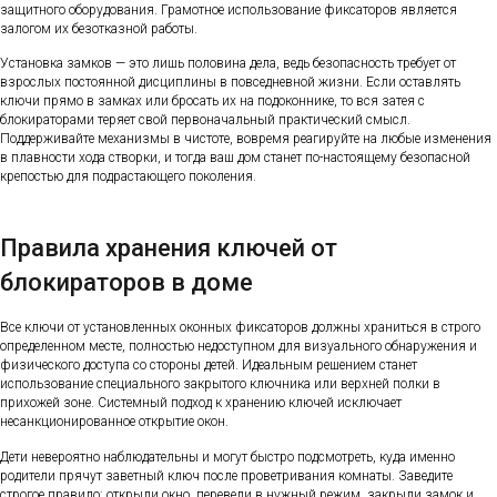
защитного оборудования. Грамотное использование фиксаторов является
залогом их безотказной работы.
Установка замков — это лишь половина дела, ведь безопасность требует от
взрослых постоянной дисциплины в повседневной жизни. Если оставлять
ключи прямо в замках или бросать их на подоконнике, то вся затея с
блокираторами теряет свой первоначальный практический смысл.
Поддерживайте механизмы в чистоте, вовремя реагируйте на любые изменения
в плавности хода створки, и тогда ваш дом станет по-настоящему безопасной
крепостью для подрастающего поколения.
Правила хранения ключей от
блокираторов в доме
Все ключи от установленных оконных фиксаторов должны храниться в строго
определенном месте, полностью недоступном для визуального обнаружения и
физического доступа со стороны детей. Идеальным решением станет
использование специального закрытого ключника или верхней полки в
прихожей зоне. Системный подход к хранению ключей исключает
несанкционированное открытие окон.
Дети невероятно наблюдательны и могут быстро подсмотреть, куда именно
родители прячут заветный ключ после проветривания комнаты. Заведите
строгое правило: открыли окно, перевели в нужный режим, закрыли замок и