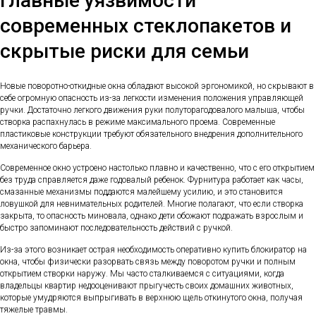
Главные уязвимости
современных стеклопакетов и
скрытые риски для семьи
Новые поворотно-откидные окна обладают высокой эргономикой, но скрывают в
себе огромную опасность из-за легкости изменения положения управляющей
ручки. Достаточно легкого движения руки полуторагодовалого малыша, чтобы
створка распахнулась в режиме максимального проема. Современные
пластиковые конструкции требуют обязательного внедрения дополнительного
механического барьера.
Современное окно устроено настолько плавно и качественно, что с его открытием
без труда справляется даже годовалый ребенок. Фурнитура работает как часы,
смазанные механизмы поддаются малейшему усилию, и это становится
ловушкой для невнимательных родителей. Многие полагают, что если створка
закрыта, то опасность миновала, однако дети обожают подражать взрослым и
быстро запоминают последовательность действий с ручкой.
Из-за этого возникает острая необходимость оперативно купить блокиратор на
окна, чтобы физически разорвать связь между поворотом ручки и полным
открытием створки наружу. Мы часто сталкиваемся с ситуациями, когда
владельцы квартир недооценивают прыгучесть своих домашних животных,
которые умудряются выпрыгивать в верхнюю щель откинутого окна, получая
тяжелые травмы.