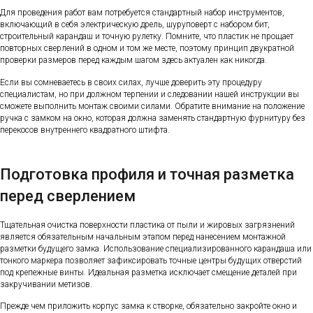
Для проведения работ вам потребуется стандартный набор инструментов,
включающий в себя электрическую дрель, шуруповерт с набором бит,
строительный карандаш и точную рулетку. Помните, что пластик не прощает
повторных сверлений в одном и том же месте, поэтому принцип двукратной
проверки размеров перед каждым шагом здесь актуален как никогда.
Если вы сомневаетесь в своих силах, лучше доверить эту процедуру
специалистам, но при должном терпении и следовании нашей инструкции вы
сможете выполнить монтаж своими силами. Обратите внимание на положение
ручка с замком на окно, которая должна заменять стандартную фурнитуру без
перекосов внутреннего квадратного штифта.
Подготовка профиля и точная разметка
перед сверлением
Тщательная очистка поверхности пластика от пыли и жировых загрязнений
является обязательным начальным этапом перед нанесением монтажной
разметки будущего замка. Использование специализированного карандаша или
тонкого маркера позволяет зафиксировать точные центры будущих отверстий
под крепежные винты. Идеальная разметка исключает смещение деталей при
закручивании метизов.
Прежде чем приложить корпус замка к створке, обязательно закройте окно и