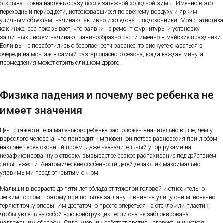
открывать окна настежь сразу после затяжной холодной зимы. Именно в этот
переходный период дети, истосковавшиеся по свежему воздуху и ярким
уличным объектам, начинают активно исследовать подоконники. Моя статистика
как инженера показывает, что заявки на ремонт фурнитуры и установку
защитных систем начинают лавинообразно расти именно в майские праздники.
Если вы не позаботились о безопасности заранее, то рискуете оказаться в
очереди на монтаж в самый разгар опасного сезона, когда каждая минута
промедления может стоить слишком дорого.
Физика падения и почему вес ребенка не
имеет значения
Центр тяжести тела маленького ребенка расположен значительно выше, чем у
взрослого человека, что приводит к мгновенной потере равновесия при любом
наклоне через оконный проем. Даже незначительный упор руками на
незафиксированную створку вызывает ее резкое распахивание под действием
силы тяжести. Анатомические особенности детей делают их максимально
уязвимыми перед открытым окном.
Малыши в возрасте до пяти лет обладают тяжелой головой и относительно
легким торсом, поэтому при попытке заглянуть вниз на улицу они мгновенно
теряют точку опоры. Им достаточно просто опереться на стекло или пластик,
чтобы увлечь за собой всю конструкцию, если она не заблокирована
надлежащим образом. Сила инерции работает против человека, и никакая