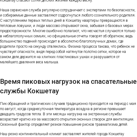
Кокшетау спасают сотни детских жизней каждую весну.
Наша сервисная служба регулярно сотрудничает с экспертами по безопасности,
и собираемые данные заставляют содрогнуться любого сознательного родителя.
С наступлением первых теплых дней в Кокшетау квартиры превращаются в
тепловые ловушки, и люди массово открывают окна, забывая о базовых мерах
предосторожности. Многие ошибочно полагают, что несчастья случаются только
в неблагополучных семьях, но официальные отчеты говорят об обратном, ведь
большинство падений происходит в абсолютно благополучных домах, где
родители просто на секунду отвлеклись. Физика процесса такова, что ребенок не
чувствует опасности, видя перед собой натянутое полотно сетки, которое на
самом деле держится на хлипких пластиковых ушках и разрушается от
малейшего давления веса малыша.
Время пиковых нагрузок на спасательные
службы Кокшетау
Пик обращений и трагических случаев традиционно приходится на период с мая
по август, когда среднесуточная температура воздуха в регионе превышает
двадцать градусов тепла. В эти месяцы нагрузка на экстренные службы
возрастает кратно из-за массового открытия оконных створок для вентиляции.
Сезонный фактор определяет резкое повышение рисков травматизма детей.
Наш резко континентальный климат заставляет жителей города Кокшетау