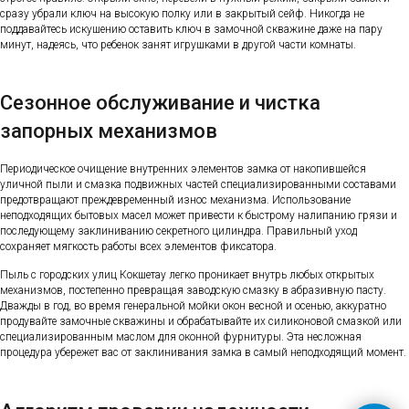
сразу убрали ключ на высокую полку или в закрытый сейф. Никогда не
поддавайтесь искушению оставить ключ в замочной скважине даже на пару
минут, надеясь, что ребенок занят игрушками в другой части комнаты.
Сезонное обслуживание и чистка
запорных механизмов
Периодическое очищение внутренних элементов замка от накопившейся
уличной пыли и смазка подвижных частей специализированными составами
предотвращают преждевременный износ механизма. Использование
неподходящих бытовых масел может привести к быстрому налипанию грязи и
последующему заклиниванию секретного цилиндра. Правильный уход
сохраняет мягкость работы всех элементов фиксатора.
Пыль с городских улиц Кокшетау легко проникает внутрь любых открытых
механизмов, постепенно превращая заводскую смазку в абразивную пасту.
Дважды в год, во время генеральной мойки окон весной и осенью, аккуратно
продувайте замочные скважины и обрабатывайте их силиконовой смазкой или
специализированным маслом для оконной фурнитуры. Эта несложная
процедура убережет вас от заклинивания замка в самый неподходящий момент.