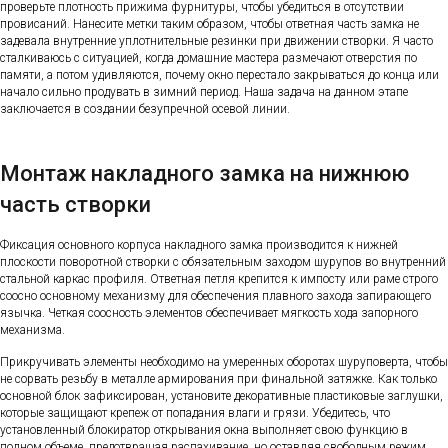
проверьте плотность прижима фурнитуры, чтобы убедиться в отсутствии
провисаний. Нанесите метки таким образом, чтобы ответная часть замка не
задевала внутренние уплотнительные резинки при движении створки. Я часто
сталкиваюсь с ситуацией, когда домашние мастера размечают отверстия по
памяти, а потом удивляются, почему окно перестало закрываться до конца или
начало сильно продувать в зимний период. Наша задача на данном этапе
заключается в создании безупречной осевой линии.
Монтаж накладного замка на нижнюю
часть створки
Фиксация основного корпуса накладного замка производится к нижней
плоскости поворотной створки с обязательным заходом шурупов во внутренний
стальной каркас профиля. Ответная петля крепится к импосту или раме строго
соосно основному механизму для обеспечения плавного захода запирающего
язычка. Четкая соосность элементов обеспечивает мягкость хода запорного
механизма.
Прикручивать элементы необходимо на умеренных оборотах шуруповерта, чтобы
не сорвать резьбу в металле армирования при финальной затяжке. Как только
основной блок зафиксирован, установите декоративные пластиковые заглушки,
которые защищают крепеж от попадания влаги и грязи. Убедитесь, что
установленный блокиратор открывания окна выполняет свою функцию в
полном объеме, предотвращая распахивание, но оставляя свободным режим