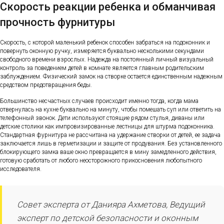
Скорость реакции ребенка и обманчивая
прочность фурнитуры
Скорость, с которой маленький ребенок способен забраться на подоконник и
повернуть оконную ручку, измеряется буквально несколькими секундами
свободного времени взрослых. Надежда на постоянный личный визуальный
контроль за поведением детей в комнате является главным родительским
заблуждением. Физический замок на створке остается единственным надежным
средством предотвращения беды.
Большинство несчастных случаев происходит именно тогда, когда мама
отвернулась на кухне буквально на минуту, чтобы помешать суп или ответить на
телефонный звонок. Дети используют стоящие рядом стулья, диваны или
детские столики как импровизированные лестницы для штурма подоконника.
Стандартная фурнитура не рассчитана на удержание створки от детей, ее задача
заключается лишь в герметизации и защите от продувания. Без установленного
блокирующего замка ваше окно превращается в мину замедленного действия,
готовую сработать от любого неосторожного прикосновения любопытного
исследователя.
Совет эксперта от Данияра Ахметова, Ведущий
эксперт по детской безопасности и оконным