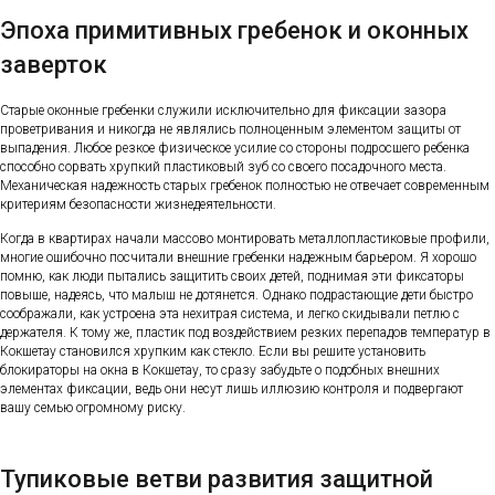
Эпоха примитивных гребенок и оконных
заверток
Старые оконные гребенки служили исключительно для фиксации зазора
проветривания и никогда не являлись полноценным элементом защиты от
выпадения. Любое резкое физическое усилие со стороны подросшего ребенка
способно сорвать хрупкий пластиковый зуб со своего посадочного места.
Механическая надежность старых гребенок полностью не отвечает современным
критериям безопасности жизнедеятельности.
Когда в квартирах начали массово монтировать металлопластиковые профили,
многие ошибочно посчитали внешние гребенки надежным барьером. Я хорошо
помню, как люди пытались защитить своих детей, поднимая эти фиксаторы
повыше, надеясь, что малыш не дотянется. Однако подрастающие дети быстро
соображали, как устроена эта нехитрая система, и легко скидывали петлю с
держателя. К тому же, пластик под воздействием резких перепадов температур в
Кокшетау становился хрупким как стекло. Если вы решите установить
блокираторы на окна в Кокшетау, то сразу забудьте о подобных внешних
элементах фиксации, ведь они несут лишь иллюзию контроля и подвергают
вашу семью огромному риску.
Тупиковые ветви развития защитной