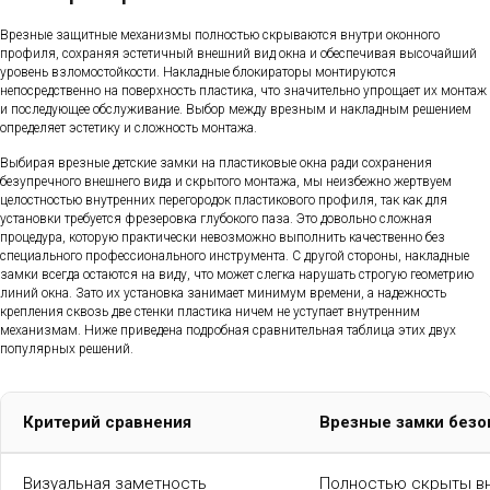
Врезные защитные механизмы полностью скрываются внутри оконного
профиля, сохраняя эстетичный внешний вид окна и обеспечивая высочайший
уровень взломостойкости. Накладные блокираторы монтируются
непосредственно на поверхность пластика, что значительно упрощает их монтаж
и последующее обслуживание. Выбор между врезным и накладным решением
определяет эстетику и сложность монтажа.
Выбирая врезные детские замки на пластиковые окна ради сохранения
безупречного внешнего вида и скрытого монтажа, мы неизбежно жертвуем
целостностью внутренних перегородок пластикового профиля, так как для
установки требуется фрезеровка глубокого паза. Это довольно сложная
процедура, которую практически невозможно выполнить качественно без
специального профессионального инструмента. С другой стороны, накладные
замки всегда остаются на виду, что может слегка нарушать строгую геометрию
линий окна. Зато их установка занимает минимум времени, а надежность
крепления сквозь две стенки пластика ничем не уступает внутренним
механизмам. Ниже приведена подробная сравнительная таблица этих двух
популярных решений.
Критерий сравнения
Врезные замки безо
Визуальная заметность
Полностью скрыты вн