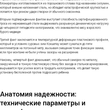
блокираторы изготавливаются из порошкового сплава под названием силумин,
который внешне напоминает сталь, но обладает катастрофической хрупкостью и
лопается при резком ударе створки от обычного сквозняка.
Вторым подтвержденным фактом выступает способность сертифицированного
троса из нержавеющей стали выдерживать разрывную динамическую нагрузку
до четырехсот пятидесяти килограммов, что эквивалентно весу взрослого
бурого медведя.
Третий факт заключается в температурной деформации пластикового профиля,
который в условиях суровых зим Кокшетау может сужаться до пяти
миллиметров на погонный метр, вызывая смещение точек фиксации замка,
если при монтаже не были учтены зазоры на расширение.
Наконец, четвертый факт доказывает, что обычный саморез по металлу,
закрученный в тонкую пластиковую стенку без захода в стальное армирование,
вырывается при усилии всего в тридцать килограммов, что делает такую
установку бесполезной против подросшего ребенка.
Анатомия надежности:
технические параметры и