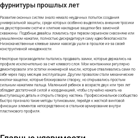
фурнитуры прошлых лет
Развитие оконных систем знало немало неудачных попыток создания
универсальной защиты, среди которых особенно выделялись внешние тросики
на двухстороннем скотче и хлипкие накладные защелки без замочной
скважины. Подобные девайсы ломались при первом серьезном сквозняке или
умышленном нажатии, полностью дискредитируя саму идею безопасности.
Низкокачественные клеевые замки навсегда ушли в прошлое из-за своей
конструктивной ненадежности.
Некоторые производители пытались продавать замки, которые держались на
профиле исключительно за счет клеевого слоя. Мои монтажники регулярно
демонтировали эти остатки инженерной мысли, которые отваливались сами по
себе через пару месяцев эксплуатации. Другим провалом стали механические
кнопки-защелки, которые блокировали створку, но открывались простым
сильным нажатием пальца. Маленький ребенок в возрасте двух или трех лет
обладает достаточной силой и координацией, чтобы случайно нажать на
выступающую деталь и открыть створку настежь. Профессиональное сообщество
быстро признало такие методы тупиковыми, перейдя к жесткой винтовой
фиксации элементов непосредственно в стальное армирование внутри
пластикового профиля.