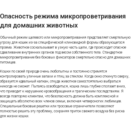
Опасность режима микропроветривания
для домашних животных
Обычный режим щелевого или микропроветривания представляет смертельную
угрозу для кошек из-за специфической клиновидной формы образующегося
проема. Животное соскальзывает в узкую часть щели, где происходит опасное
сдавливание внутренних органов под весом собственного тела. Стандартное
микропроветривание без боковых фиксаторов смертельно опасно для домашних
питомцев.
Кошки по своей природе очень любопытны и постоянно стремятся
контролировать уличные запахи и птиц за стеклом. Когда окно откинуто сверху,
образуется идеальный капкан, откуда животное самостоятельно выбраться
никогда не сможет. Пытаясь освободиться, кошка лишь глубже сползает вниз,
что приводит к нарушению кровообращения и трагическим последствиям. Я
всегда повторяю клиентам, что безопасность должна быть комплексной и
защищать абсолютно всех членов семьи, включая четвероногих любимцев.
Специальные боковые решетки или тросовые ограничители позволяют
полностью решить эту проблему, сохраняя приток свежего воздуха без риска
для жизни кошки.