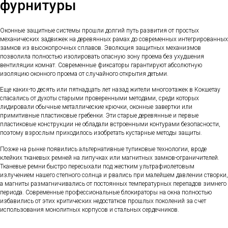
фурнитуры
Оконные защитные системы прошли долгий путь развития от простых
механических задвижек на деревянных рамах до современных интегрированных
замков из высокопрочных сплавов. Эволюция защитных механизмов
позволила полностью изолировать опасную зону проема без ухудшения
вентиляции комнат. Современные фиксаторы гарантируют абсолютную
изоляцию оконного проема от случайного открытия детьми.
Еще каких-то десять или пятнадцать лет назад жители многоэтажек в Кокшетау
спасались от духоты старыми проверенными методами, среди которых
лидировали обычные металлические крючки, оконные завертки или
примитивные пластиковые гребенки. Эти старые деревянные и первые
пластиковые конструкции не обладали встроенными контурами безопасности,
поэтому взрослым приходилось изобретать кустарные методы защиты.
Позже на рынке появились альтернативные тупиковые технологии, вроде
клейких тканевых ремней на липучках или магнитных замков-ограничителей.
Тканевые ремни быстро пересыхали под жестким ультрафиолетовым
излучением нашего степного солнца и рвались при малейшем давлении створки,
а магниты размагничивались от постоянных температурных перепадов зимнего
периода. Современные профессиональные блокираторы на окна полностью
избавились от этих критических недостатков прошлых поколений за счет
использования монолитных корпусов и стальных сердечников.