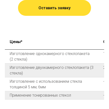
Оставить заявку
Цены*
Сто
Изготовление однокамерного стеклопакета
14
(2 стекла)
Изготовление двухкамерного стеклопакета (3
20
стекла)
Изготовление с использованием стекла
+20
толщиной 5 мм, 6мм
Применение тонированных стекол
+25