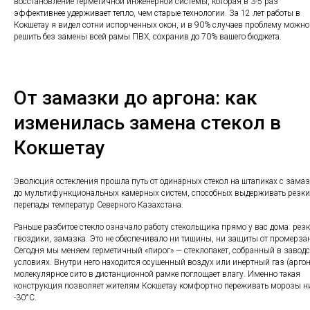
восстановление герметичной инженерной системы, которая в 3-5 раз
эффективнее удерживает тепло, чем старые технологии. За 12 лет работы в
Кокшетау я видел сотни испорченных окон, и в 90% случаев проблему можно
решить без замены всей рамы ПВХ, сохранив до 70% вашего бюджета.
От замазки до аргона: как
изменилась замена стекол в
Кокшетау
Эволюция остекления прошла путь от одинарных стекол на штапиках с зама
до мультифункциональных камерных систем, способных выдерживать резки
перепады температур Северного Казахстана.
Раньше разбитое стекло означало работу стекольщика прямо у вас дома: резк
гвоздики, замазка. Это не обеспечивало ни тишины, ни защиты от промерза
Сегодня мы меняем герметичный «пирог» — стеклопакет, собранный в завод
условиях. Внутри него находится осушенный воздух или инертный газ (аргон)
молекулярное сито в дистанционной рамке поглощает влагу. Именно такая
конструкция позволяет жителям Кокшетау комфортно переживать морозы н
-30°C.