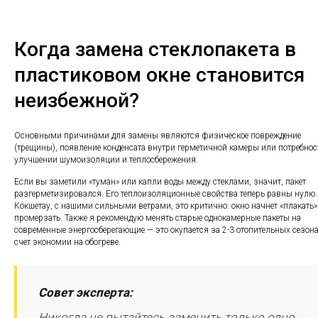
Когда замена стеклопакета в
пластиковом окне становится
неизбежной?
Основными причинами для замены являются физическое повреждение
(трещины), появление конденсата внутри герметичной камеры или потребнос
улучшении шумоизоляции и теплосбережения.
Если вы заметили «туман» или капли воды между стеклами, значит, пакет
разгерметизировался. Его теплоизоляционные свойства теперь равны нулю.
Кокшетау, с нашими сильными ветрами, это критично: окно начнет «плакать»
промерзать. Также я рекомендую менять старые однокамерные пакеты на
современные энергосберегающие — это окупается за 2-3 отопительных сезона
счет экономии на обогреве.
Совет эксперта:
Никогда не пытайтесь заменить только одно