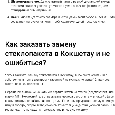
Шумоподавление:
Двухкамерный пакет с разной дистанцией между
стеклами снижает уровень уличного шума на 10% эффективнее, чем
стандартный симметричный.
Вес:
Окно стандартного размера в «хрущевке» весит около 45-50 кг — это
серьезная нагрузка на петли, требующая ежегодной профилактики.
Как заказать замену
стеклопакета в Кокшетау и не
ошибиться?
Чтобы заказать замену стеклопакета в Кокшетау, выбирайте компании с
собственным производством и гарантией на монтаж не менее 12 месяцев,
охватывающей все сезоны.
Обращайте внимание на наличие сертификатов на стекло (предпочтительнее
марки М1). Не стесняйтесь спрашивать мастера о его опыте — в нашей сфере
квалификация нарабатывается годами. Если вам предлагают «самую низку
цену в городе», скорее всего, сэкономят на толщине дистанционной рамки ил
герметике, что приведет к промерзанию в первую же зиму.