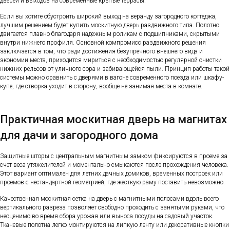
дверей и выходов на современные крытые террасы.
Если вы хотите обустроить широкий выход на веранду загородного коттеджа,
лучшим решением будет купить москитную дверь раздвижного типа. Полотно
двигается плавно благодаря надежным роликам с подшипниками, скрытыми
внутри нижнего профиля. Основной компромисс раздвижного решения
заключается в том, что ради достижения безупречного внешнего вида и
экономии места, приходится мириться с необходимостью регулярной очистки
нижних рельсов от уличного сора и забивающейся пыли. Принцип работы такой
системы можно сравнить с дверями в вагоне современного поезда или шкафу-
купе, где створка уходит в сторону, вообще не занимая места в комнате.
Практичная москитная дверь на магнитах
для дачи и загородного дома
Защитные шторы с центральным магнитным замком фиксируются в проеме за
счет веса утяжелителей и моментально смыкаются после прохождения человека.
Этот вариант оптимален для летних дачных домиков, временных построек или
проемов с нестандартной геометрией, где жесткую раму поставить невозможно.
Качественная москитная сетка на дверь с магнитными полосами вдоль всего
вертикального разреза позволяет свободно проходить с занятыми руками, что
неоценимо во время сбора урожая или выноса посуды на садовый участок.
Тканевые полотна легко монтируются на липкую ленту или декоративные кнопки