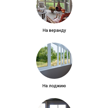
На веранду
На лоджию