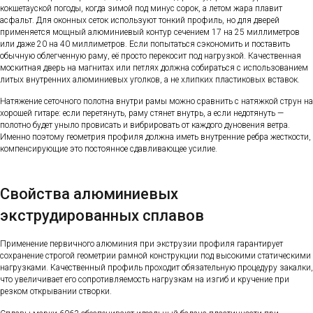
кокшетауской погоды, когда зимой под минус сорок, а летом жара плавит
асфальт. Для оконных сеток используют тонкий профиль, но для дверей
применяется мощный алюминиевый контур сечением 17 на 25 миллиметров
или даже 20 на 40 миллиметров. Если попытаться сэкономить и поставить
обычную облегченную раму, её просто перекосит под нагрузкой. Качественная
москитная дверь на магнитах или петлях должна собираться с использованием
литых внутренних алюминиевых уголков, а не хлипких пластиковых вставок.
Натяжение сеточного полотна внутри рамы можно сравнить с натяжкой струн на
хорошей гитаре: если перетянуть, раму стянет внутрь, а если недотянуть —
полотно будет уныло провисать и вибрировать от каждого дуновения ветра.
Именно поэтому геометрия профиля должна иметь внутренние ребра жесткости,
компенсирующие это постоянное сдавливающее усилие.
Свойства алюминиевых
экструдированных сплавов
Применение первичного алюминия при экструзии профиля гарантирует
сохранение строгой геометрии рамной конструкции под высокими статическими
нагрузками. Качественный профиль проходит обязательную процедуру закалки,
что увеличивает его сопротивляемость нагрузкам на изгиб и кручение при
резком открывании створки.