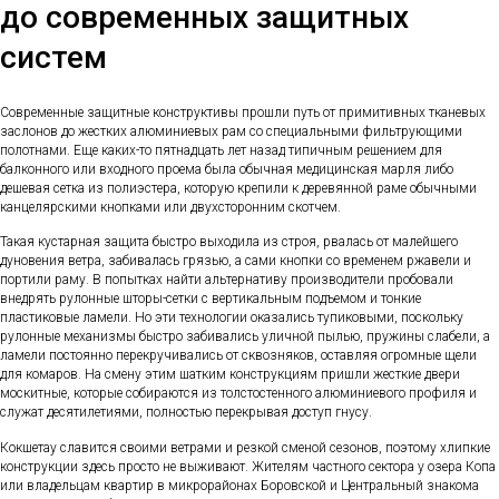
до современных защитных
систем
Современные защитные конструктивы прошли путь от примитивных тканевых
заслонов до жестких алюминиевых рам со специальными фильтрующими
полотнами. Еще каких-то пятнадцать лет назад типичным решением для
балконного или входного проема была обычная медицинская марля либо
дешевая сетка из полиэстера, которую крепили к деревянной раме обычными
канцелярскими кнопками или двухсторонним скотчем.
Такая кустарная защита быстро выходила из строя, рвалась от малейшего
дуновения ветра, забивалась грязью, а сами кнопки со временем ржавели и
портили раму. В попытках найти альтернативу производители пробовали
внедрять рулонные шторы-сетки с вертикальным подъемом и тонкие
пластиковые ламели. Но эти технологии оказались тупиковыми, поскольку
рулонные механизмы быстро забивались уличной пылью, пружины слабели, а
ламели постоянно перекручивались от сквозняков, оставляя огромные щели
для комаров. На смену этим шатким конструкциям пришли жесткие двери
москитные, которые собираются из толстостенного алюминиевого профиля и
служат десятилетиями, полностью перекрывая доступ гнусу.
Кокшетау славится своими ветрами и резкой сменой сезонов, поэтому хлипкие
конструкции здесь просто не выживают. Жителям частного сектора у озера Копа
или владельцам квартир в микрорайонах Боровской и Центральный знакома