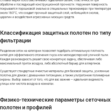
Сплавы марки 6063 обеспечивают идеальный баланс пластичности при
обработке и последующей конструкционной прочности. Наружная поверхность
покрывается порошковой эмалью в специальных термокамерах при температуре
около 180°C, что создает прочный защитный слой, не боящийся сколов,
царапин и воздействия агрессивных моющих средств.
Классификация защитных полотен по типу
фильтрации
Разделение сеток на категории позволяет подобрать оптимальную плотность
нитей для эффективного отсечения гнуса или мелкодисперсной уличной пыли.
Каждая разновидность решает свою конкретную задачу, обеспечивая либо
максимальный приток воздуха, либо абсолютный барьер для аллергенов.
Существуют стандартные ячеистые материалы для базовой защиты, усиленные
полотна для домов с домашними питомцами, а также ультратонкие полимерные
экраны. Выбор зависит от того, что для вас важнее — идеальная видимость
улицы или чистота воздуха в комнатах.
Физико-технические параметры сеточных
полотен и профилей