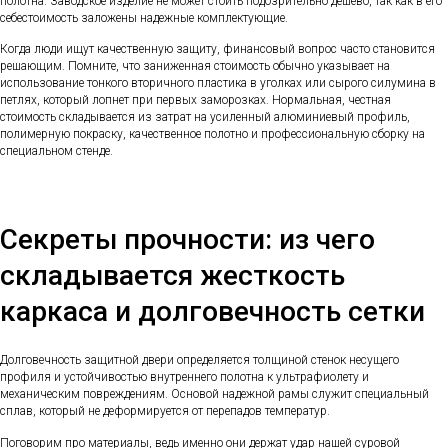
полотна. Заводское изделие не может стоить подозрительно дешево, так как в его
себестоимость заложены надежные комплектующие.
Когда люди ищут качественную защиту, финансовый вопрос часто становится
решающим. Помните, что заниженная стоимость обычно указывает на
использование тонкого вторичного пластика в уголках или сырого силумина в
петлях, который лопнет при первых заморозках. Нормальная, честная
стоимость складывается из затрат на усиленный алюминиевый профиль,
полимерную покраску, качественное полотно и профессиональную сборку на
специальном стенде.
Секреты прочности: из чего
складывается жесткость
каркаса и долговечность сетки
Долговечность защитной двери определяется толщиной стенок несущего
профиля и устойчивостью внутреннего полотна к ультрафиолету и
механическим повреждениям. Основой надежной рамы служит специальный
сплав, который не деформируется от перепадов температур.
Поговорим про материалы, ведь именно они держат удар нашей суровой