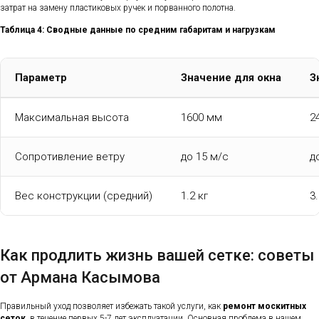
затрат на замену пластиковых ручек и порванного полотна.
Таблица 4: Сводные данные по средним габаритам и нагрузкам
Параметр
Значение для окна
З
Максимальная высота
1600 мм
2
Сопротивление ветру
до 15 м/с
д
Вес конструкции (средний)
1.2 кг
3.
Как продлить жизнь вашей сетке: советы
от Армана Касымова
Правильный уход позволяет избежать такой услуги, как
ремонт москитных
сеток
, в течение первых 5-7 лет эксплуатации. Основная проблема в нашем