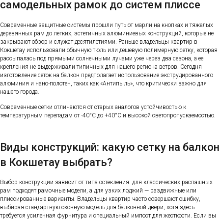
самодельных рамок до систем плиссе
Современные защитные системы прошли путь от марли на кнопках и тяжелых
деревянных рам до легких, эстетичных алюминиевых конструкций, которые не
закрывают обзор и служат десятилетиями. Раньше владельцы квартир в
Кокшетау использовали обычную тюль или дешевую полимерную сетку, которая
рассыпалась под прямыми солнечными лучами уже через два сезона, а ее
крепления не выдерживали типичных для нашего региона ветров. Сегодня
изготовление сеток на балкон предполагает использование экструдированного
алюминия и нано-полотен, таких как «Антипыль», что критически важно для
нашего города.
Современные сетки отличаются от старых аналогов устойчивостью к
температурным перепадам от -40°C до +40°C и высокой светопропускаемостью.
Виды конструкций: какую сетку на балкон
в Кокшетау выбрать?
Выбор конструкции зависит от типа остекления: для классических распашных
рам подходят рамочные модели, а для узких лоджий — раздвижные или
плиссированные варианты. Владельцы квартир часто совершают ошибку,
выбирая стандартную оконную модель для балконной двери, хотя здесь
требуется усиленная фурнитура и специальный импост для жесткости. Если вы