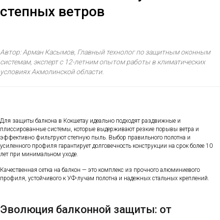
степных ветров
Автор: Арман Касымов, Главный технолог по защитным оконным
системам, эксперт с 12-летним опытом работы в климатических
условиях Акмолинской области.
Для защиты балкона в Кокшетау идеально подходят раздвижные и
плиссированные системы, которые выдерживают резкие порывы ветра и
эффективно фильтруют степную пыль. Выбор правильного полотна и
усиленного профиля гарантирует долговечность конструкции на срок более 10
лет при минимальном уходе.
Качественная сетка на балкон — это комплекс из прочного алюминиевого
профиля, устойчивого к УФ-лучам полотна и надежных стальных креплений.
Эволюция балконной защиты: от