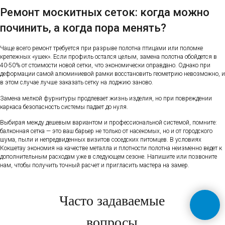
Ремонт москитных сеток: когда можно
починить, а когда пора менять?
Чаще всего ремонт требуется при разрыве полотна птицами или поломке
крепежных «ушек». Если профиль остался целым, замена полотна обойдется в
40-50% от стоимости новой сетки, что экономически оправдано. Однако при
деформации самой алюминиевой рамки восстановить геометрию невозможно, и
в этом случае лучше заказать сетку на лоджию заново.
Замена мелкой фурнитуры продлевает жизнь изделия, но при повреждении
каркаса безопасность системы падает до нуля.
Выбирая между дешевым вариантом и профессиональной системой, помните:
балконная сетка — это ваш барьер не только от насекомых, но и от городского
шума, пыли и непредвиденных визитов соседских питомцев. В условиях
Кокшетау экономия на качестве металла и плотности полотна неизменно ведет к
дополнительным расходам уже в следующем сезоне. Напишите или позвоните
нам, чтобы получить точный расчет и пригласить мастера на замер.
Часто задаваемые
вопросы