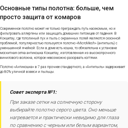
Основные типы полотна: больше, чем
просто защита от комаров
Современное полотно может не только преграждать путь насекомым, но и
фильтровать аллергены или защищать домашних питомцев от падения. В
Кокшетау, где тополиный пух и пыль с окраинных полей являются сезонной
проблемой, популярностью пользуется полотно «MicroMesh» (антипыль) с
уменьшенной ячейкой. Если в доме есть кошка, то обязательна к установке
москитная сетка антикошка Кокшетау, изготовленная из высокопрочного
винилового волокна, которое невозможно разорвать когтями.
Полотно «Антикошка» в 7 раз прочнее стандартного, а «Антипыль» задерживает
до 80% уличной взвеси и пыльцы.
Совет эксперта №1:
При заказе сетки на солнечную сторону
выбирайте полотно серого цвета. Оно меньше
нагревается и практически невидимо для глаза
по сравнению с черным или белым вариантом,