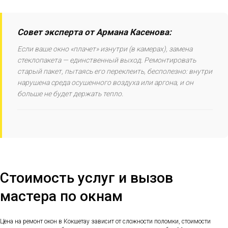
Совет эксперта от Армана Касенова:
Если ваше окно «плачет» изнутри (в камерах), замена
стеклопакета — единственный выход. Ремонтировать
старый пакет, пытаясь его переклеить, бесполезно: внутри
нарушена среда осушенного воздуха или аргона, и он
больше не будет держать тепло.
Стоимость услуг и вызов
мастера по окнам
Цена на ремонт окон в Кокшетау зависит от сложности поломки, стоимости