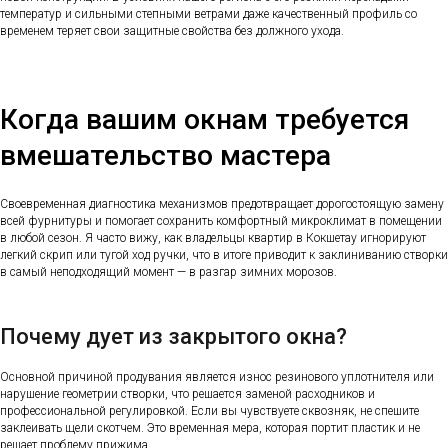
температур и сильными степными ветрами даже качественный профиль со
временем теряет свои защитные свойства без должного ухода.
Когда вашим окнам требуется
вмешательство мастера
Своевременная диагностика механизмов предотвращает дорогостоящую замену
всей фурнитуры и помогает сохранить комфортный микроклимат в помещении
в любой сезон. Я часто вижу, как владельцы квартир в Кокшетау игнорируют
легкий скрип или тугой ход ручки, что в итоге приводит к заклиниванию створки
в самый неподходящий момент — в разгар зимних морозов.
Почему дует из закрытого окна?
Основной причиной продувания является износ резинового уплотнителя или
нарушение геометрии створки, что решается заменой расходников и
профессиональной регулировкой. Если вы чувствуете сквозняк, не спешите
заклеивать щели скотчем. Это временная мера, которая портит пластик и не
решает проблему прижима.