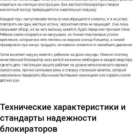
опереться на хлипкую конструкцию. Без жесткого блокиратора створки
москитный контур превращается в смертельную ловушку.
Каждый год с наступлением тепла ко мне обращаются клиенты, и я не устаю
повторять им одну жесткую истину: москитная сетка не защищает. Она лишь
закрывает обзор, из-за чего малышу кажется, будто перед ним прочная стена.
Ребенок смело опирается на нее руками, но тонкие пластиковые уголки-
крепления, которые все лето пеклись на жарком солнце Кокшетау, а зимой
промерзали при минус тридцати, мгновенно лопаются от малейшего давления.
Сетка вылетает наружу вместе с ребенком за долю секунды. Именно поэтому
качественный блокиратор окон penkid жизненно необходим в каждой квартире,
где есть дети. Настоящая защита работает на уровне металлического каркаса
самого окна, прочно связывая раму и створку стальным канатом, который
невозможно перерезать обычными бытовыми ножницами или сорвать силой
детских рук.
Технические характеристики и
стандарты надежности
блокираторов