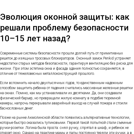
Эволюция оконной защиты: как
решали проблему безопасности
10–15 лет назад?
Современные системы безопасности прошли долгий путь от примитивных
решеток до изящных тросовых блокираторов. Оконный замок Penkid устраняет
недостатки старых методов безопасности, гарантируя вентиляцию без риска для
жизни. При этом эстетика окна и фасада здания полностью сохраняется, в
отличие от тяжеловесных металлоконструкций прошлого.
Если вспомнить начало двухтысячных годов, то единственным надежным
способом защитить ребенка от падения считались массивные железные решетки
на окнах. Помню, как мы устанавливали их десятками. Да, они создавали
физический барьер, но превращали жилую комнату в подобие тюремной
камеры, напрочь перекрывали аварийный выход на случай пожара и стоили
баснословных денег.
Позже на рынке Акмолинской области появились альтернативные технологии,
которые быстро оказались тупиковыми. Первой такой попыткой стали съемные
ручки-розетки. Логика была проста: снял ручку, спрятал в шкаф, и ребенок не
откроет окно. Однако на практике мамы и папы постоянно теряли эти ручки, а в