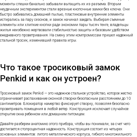
моменты спешки банально забывали вытащить их из разъема. Вторым
неудачным экспериментом стали врезные кнопочные замки без ключа. Они
быстро забивались домашней пылью, пластиковые внутренние элементы
истирались за пару сезонов, и замок начинал заедать. Выбирая съемные
элементы или хлипкие кнопки ради экономии пары тысяч тенге, владельцы
жилья неизбежно жертвовали стабильностью защиты и базовым удобством
ежедневного проветривания. На смену этим компромиссам пришел надежный
стальной тросик, изменивший правила игры.
Что такое тросиковый замок
Penkid и как он устроен?
Тросиковый замок Penkid — это надежное стальное устройство, которое жестко
ограничивает распахивание оконной створки безопасным расстоянием до 10
сантиметров. Блокиратор намертво фиксирует створку, позволяя безопасно
проветривать помещения в любой ветер. Конструкция исключает случайное
открытие окна ребенком или домашним питомцем.
Давайте разберем анатомию этого прибора, чтобы вы понимали, за счет чего
достигается стопроцентная надежность. Конструкция состоит из четырех
основных элементов: литого металлического корпуса, гибкого многожильного