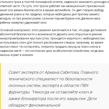
стального троса в толстой полимерной оплетке, надежного замкового цилиндра и
ответной части. По сути, этот тросик работает как авиационный страховочный
канат или ремень безопасности в вашем автомобиле. Он дает створке свободу
движений ровно в тех пределах, которые необходимы для притока свежего
воздуха, но при резком рывке, сильном порыве бурана или давлении веса
ребенка намертво удерживает окно.
Основной компромисс этого решения заключается в том, что ради достижения
абсолютной безопасности и возможности держать окно открытым в режиме
микропроветривания круглые сутки, приходится мириться с необходимостью
использовать ключ для полного распахивания створки, например, во время
мытья стекол. Но согласитесь, потратить тридцать секунд на поиск ключа в
надежном месте — это ничтожная цена за абсолютное спокойствие, когда ваш
малыш играет в комнате.
Совет эксперта от Армана Сабитова, Главного
технического специалист по безопасности
оконных систем, эксперта в области ПВХ-
фурнитуры: "Никогда не оставляйте ключ в
замке блокиратора после его закрытия. Дети
обладают феноменальной