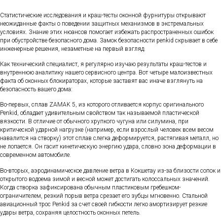
Статистические исследования и краш-тесты оконной фурнитуры открывают
неожиданные факты о поведении защитных механизмов в экстремальных
условиях. Знание этих нюансов помогает избежать распространенных ошибок
при обустройстве безопасного дома. Замок безопасности penkid скрывает в себе
инженерные решения, незаметные на первый взгляд.
Как технический специалист, я регулярно изучаю результаты краш-тестов и
внутреннюю аналитику нашего сервисного центра. Вот четыре малоизвестных
факта об оконных блокираторах, которые заставят вас иначе взглянуть на
безопасность вашего дома:
Во-первых, сплав ZAMAK 5, из которого отливается корпус оригинального
Penkid, обладает удивительным свойством так называемой пластической
вязкости. В отличие от обычного хрупкого чугуна или силумина, при
критической ударной нагрузке (например, если взрослый человек всем весом
навалится на створку) этот сплав слегка деформируется, растягивая металл, но
не лопается. Он гасит кинетическую энергию удара, словно зона деформации в
современном автомобиле.
Во-вторых, аэродинамическое давление ветра в Кокшетау из-за близости сопок и
открытого водоема зимой и весной может достигать колоссальных значений.
Когда створка зафиксирована обычным пластиковым гребешком-
ограничителем, резкий порыв ветра срезает его зубцы мгновенно. Стальной
авиационный трос Penkid за счет своей гибкости легко амортизирует резкие
удары ветра, сохраняя целостность оконных петель.