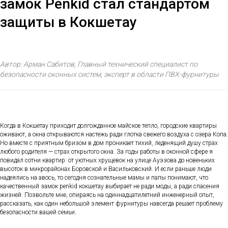
замок Penkid стал стандартом
защиты в Кокшетау
Автор: Арман Сабитов, Главный технический специалист по
безопасности оконных систем, эксперт в области ПВХ-фурнитуры
Когда в Кокшетау приходит долгожданное майское тепло, городские квартиры
оживают, а окна открываются настежь ради глотка свежего воздуха с озера Копа.
Но вместе с приятным бризом в дом проникает тихий, леденящий душу страх
любого родителя — страх открытого окна. За годы работы в оконной сфере я
повидал сотни квартир: от уютных хрущевок на улице Ауэзова до новеньких
высоток в микрорайонах Боровской и Васильковский. И если раньше люди
надеялись на авось, то сегодня сознательные мамы и папы понимают, что
качественный замок penkid кокшетау выбирает не ради моды, а ради спасения
жизней. Позвольте мне, опираясь на одиннадцатилетний инженерный опыт,
рассказать, как один небольшой элемент фурнитуры навсегда решает проблему
безопасности вашей семьи.