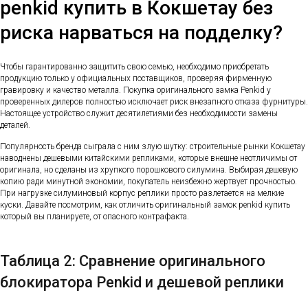
penkid купить в Кокшетау без
риска нарваться на подделку?
Чтобы гарантированно защитить свою семью, необходимо приобретать
продукцию только у официальных поставщиков, проверяя фирменную
гравировку и качество металла. Покупка оригинального замка Penkid у
проверенных дилеров полностью исключает риск внезапного отказа фурнитуры.
Настоящее устройство служит десятилетиями без необходимости замены
деталей.
Популярность бренда сыграла с ним злую шутку: строительные рынки Кокшетау
наводнены дешевыми китайскими репликами, которые внешне неотличимы от
оригинала, но сделаны из хрупкого порошкового силумина. Выбирая дешевую
копию ради минутной экономии, покупатель неизбежно жертвует прочностью.
При нагрузке силуминовый корпус реплики просто разлетается на мелкие
куски. Давайте посмотрим, как отличить оригинальный замок penkid купить
который вы планируете, от опасного контрафакта.
Таблица 2: Сравнение оригинального
блокиратора Penkid и дешевой реплики