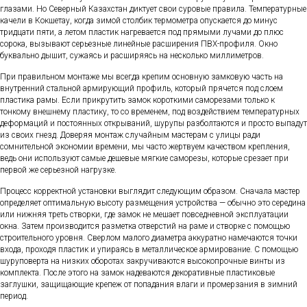
глазами. Но Северный Казахстан диктует свои суровые правила. Температурные
качели в Кокшетау, когда зимой столбик термометра опускается до минус
тридцати пяти, а летом пластик нагревается под прямыми лучами до плюс
сорока, вызывают серьезные линейные расширения ПВХ-профиля. Окно
буквально дышит, сужаясь и расширяясь на несколько миллиметров.
При правильном монтаже мы всегда крепим основную замковую часть на
внутренний стальной армирующий профиль, который прячется под слоем
пластика рамы. Если прикрутить замок короткими саморезами только к
тонкому внешнему пластику, то со временем, под воздействием температурных
деформаций и постоянных открываний, шурупы разболтаются и просто выпадут
из своих гнезд. Доверяя монтаж случайным мастерам с улицы ради
сомнительной экономии времени, мы часто жертвуем качеством крепления,
ведь они используют самые дешевые мягкие саморезы, которые срезает при
первой же серьезной нагрузке.
Процесс корректной установки выглядит следующим образом. Сначала мастер
определяет оптимальную высоту размещения устройства — обычно это середина
или нижняя треть створки, где замок не мешает повседневной эксплуатации
окна. Затем производится разметка отверстий на раме и створке с помощью
строительного уровня. Сверлом малого диаметра аккуратно намечаются точки
входа, проходя пластик и упираясь в металлическое армирование. С помощью
шуруповерта на низких оборотах закручиваются высокопрочные винты из
комплекта. После этого на замок надеваются декоративные пластиковые
заглушки, защищающие крепеж от попадания влаги и промерзания в зимний
период.