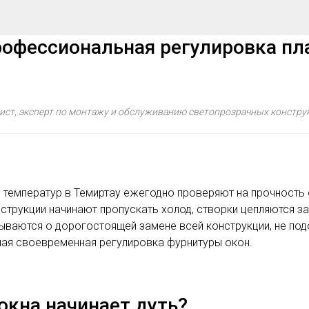
профессиональная регулировка пл
лист, эксперт по монтажу и обслуживанию светопрозрачных констру
ы температур в Темиртау ежегодно проверяют на прочность 
рукции начинают пропускать холод, створки цепляются за 
ываются о дорогостоящей замене всей конструкции, не под
ная своевременная регулировка фурнитуры окон.
 окна начинает дуть?