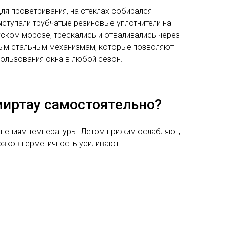
ля проветривания, на стеклах собирался
ыступали трубчатые резиновые уплотнители на
ском морозе, трескались и отваливались через
ным стальным механизмам, которые позволяют
ользования окна в любой сезон.
миртау самостоятельно?
енениям температуры. Летом прижим ослабляют,
озков герметичность усиливают.