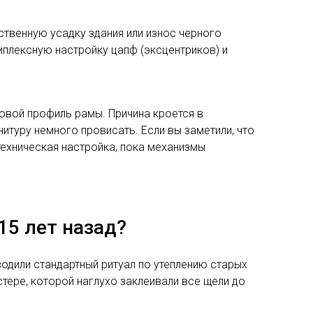
ственную усадку здания или износ черного
мплексную настройку цапф (эксцентриков) и
ковой профиль рамы. Причина кроется в
итуру немного провисать. Если вы заметили, что
техническая настройка, пока механизмы
15 лет назад?
дили стандартный ритуал по утеплению старых
стере, которой наглухо заклеивали все щели до