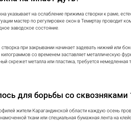
на указывает на ослабление прижима створки к раме, есте
туации мастер по регулировке окон в Темиртау проводит ко
дное заводское состояние.
 створка при закрывании начинает задевать нижний или бо
и килограммов со временем заставляет металлическую фурн
ный скрежет металла или пластика, требуется немедленная 
ось для борьбы со сквозняками 
филей жители Карагандинской области каждую осень прово
 намоченной ткани или специальная бумажная лента на клей