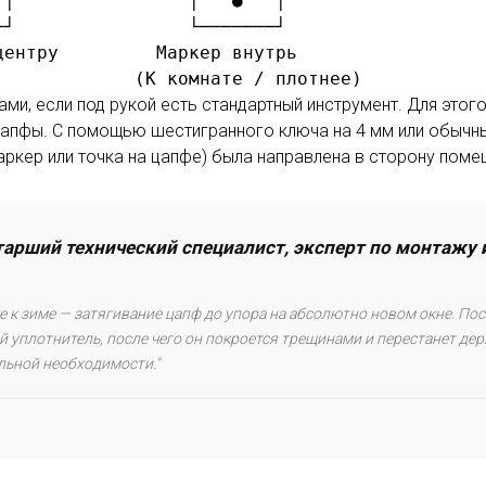
│                │   ●   │

┘                └───────┘

ентру         Маркер внутрь

и, если под рукой есть стандартный инструмент. Для этого
цапфы. С помощью шестигранного ключа на 4 мм или обычн
аркер или точка на цапфе) была направлена в сторону поме
Старший технический специалист, эксперт по монтаж
 к зиме — затягивание цапф до упора на абсолютно новом окне. Пос
 уплотнитель, после чего он покроется трещинами и перестанет де
альной необходимости."