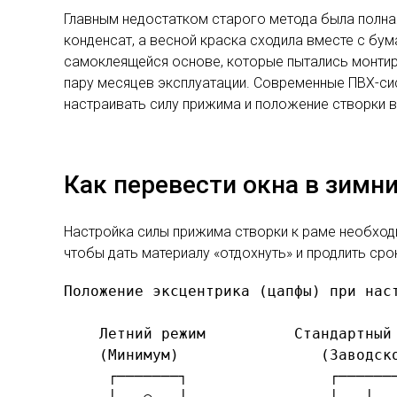
Главным недостатком старого метода была полная
конденсат, а весной краска сходила вместе с бум
самоклеящейся основе, которые пытались монтиро
пару месяцев эксплуатации. Современные ПВХ-с
настраивать силу прижима и положение створки в
Как перевести окна в зимн
Настройка силы прижима створки к раме необход
чтобы дать материалу «отдохнуть» и продлить ср
Положение эксцентрика (цапфы) при наст
    Летний режим          Стандартный 
    (Минимум)                (Заводско
     ┌───────┐                ┌───────