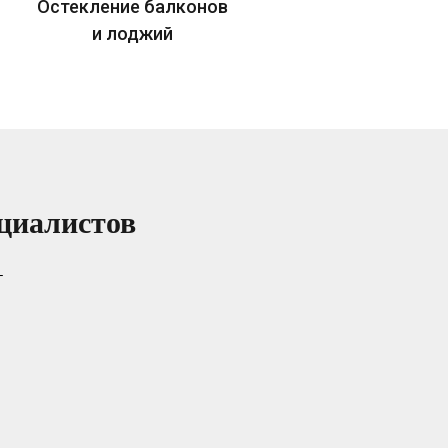
Остекление балконов
и лоджий
циалистов
т