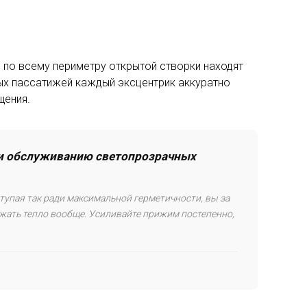
 по всему периметру открытой створки находят
ых пассатижей каждый эксцентрик аккуратно
щения.
у и обслуживанию светопрозрачных
тупая так ради максимальной герметичности, вы за
ржать тепло вообще. Усиливайте прижим постепенно,