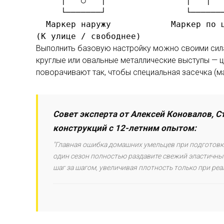
     │   ○   │                │   │   
     └───────┘                └───────
  Маркер наружу            Маркер по ц
Выполнить базовую настройку можно своими силам
круглые или овальные металлические выступы — 
поворачивают так, чтобы специальная засечка (м
Совет эксперта от Алексей Коновалов, 
конструкций с 12-летним опытом:
"Главная ошибка домашних умельцев при подготовке
один сезон полностью раздавите свежий эластичный
шаг за шагом, увеличивая плотность только при ре