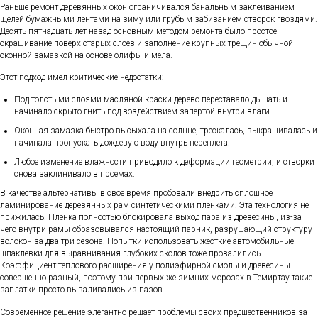
Раньше ремонт деревянных окон ограничивался банальным заклеиванием
щелей бумажными лентами на зиму или грубым забиванием створок гвоздями.
Десять-пятнадцать лет назад основным методом ремонта было простое
окрашивание поверх старых слоев и заполнение крупных трещин обычной
оконной замазкой на основе олифы и мела.
Этот подход имел критические недостатки:
Под толстыми слоями масляной краски дерево переставало дышать и
начинало скрыто гнить под воздействием запертой внутри влаги.
Оконная замазка быстро высыхала на солнце, трескалась, выкрашивалась и
начинала пропускать дождевую воду внутрь переплета.
Любое изменение влажности приводило к деформации геометрии, и створки
снова заклинивало в проемах.
В качестве альтернативы в свое время пробовали внедрить сплошное
ламинирование деревянных рам синтетическими пленками. Эта технология не
прижилась. Пленка полностью блокировала выход пара из древесины, из-за
чего внутри рамы образовывался настоящий парник, разрушающий структуру
волокон за два-три сезона. Попытки использовать жесткие автомобильные
шпаклевки для выравнивания глубоких сколов тоже провалились.
Коэффициент теплового расширения у полиэфирной смолы и древесины
совершенно разный, поэтому при первых же зимних морозах в Темиртау такие
заплатки просто вываливались из пазов.
Современное решение элегантно решает проблемы своих предшественников за