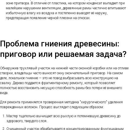
зоне притвора. В отличие от пластика, на котором конденсат выпадает при
малейшем нарушении вентиляции, деревянные рамы частично впитывают
избыточную влагу из воздуха и постепенно выводят её наружу,
предотвращая появление черной плесени на откосах.
Проблема гниения древесины:
приговор или решаемая задача?
Обнаружив трухлявый участок на нижней части оконной коробки или на отливе
створки, владельцы часто выносят окну окончательный приговор. На самом
деле, локальное гниение — это не повод выбрасывать всю конструкцию на
свалку. Дерево поддается фрагментарному ремонту, который позволяет
полностью восстановить несущую способность рамы без потери её внешнего
вида.
Для ремонта применяется проверенная методика "хирургического" удаления
поврежденных волокон. Процесс выглядит следующим образом:
Мастер тщательно вычищает всю рыхлую и потемневшую древесину до
здорового, твердого слоя.
Очищенный участок обрабатывается концентрированным фунгицидным