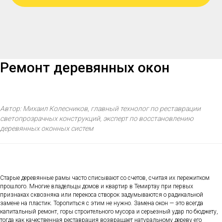
Ремонт деревянных окон
Автор: Михаил Колесников, главный технолог по реставрации
светопрозрачных конструкций, эксперт по восстановлению
деревянных оконных систем
Старые деревянные рамы часто списывают со счетов, считая их пережитком
прошлого. Многие владельцы домов и квартир в Темиртау при первых
признаках сквозняка или перекоса створок задумываются о радикальной
замене на пластик. Торопиться с этим не нужно. Замена окон — это всегда
капитальный ремонт, горы строительного мусора и серьезный удар по бюджету,
тогда как качественная реставрация возвращает натуральному дереву его