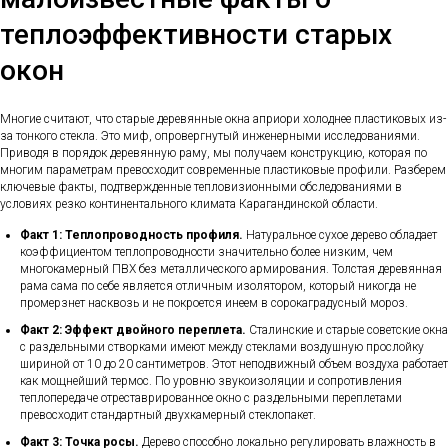
теплоэффективности старых
окон
Многие считают, что старые деревянные окна априори холоднее пластиковых из-
за тонкого стекла. Это миф, опровергнутый инженерными исследованиями.
Приводя в порядок деревянную раму, мы получаем конструкцию, которая по
многим параметрам превосходит современные пластиковые профили. Разберем
ключевые факты, подтвержденные тепловизионными обследованиями в
условиях резко континентального климата Карагандинской области.
Факт 1: Теплопроводность профиля.
Натуральное сухое дерево обладает
коэффициентом теплопроводности значительно более низким, чем
многокамерный ПВХ без металлического армирования. Толстая деревянная
рама сама по себе является отличным изолятором, который никогда не
промерзнет насквозь и не покроется инеем в сорокаградусный мороз.
Факт 2: Эффект двойного переплета.
Сталинские и старые советские окна
с раздельными створками имеют между стеклами воздушную прослойку
шириной от 10 до 20 сантиметров. Этот неподвижный объем воздуха работает
как мощнейший термос. По уровню звукоизоляции и сопротивления
теплопередаче отреставрированное окно с раздельными переплетами
превосходит стандартный двухкамерный стеклопакет.
Факт 3: Точка росы.
Дерево способно локально регулировать влажность в