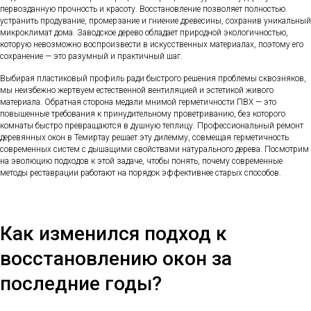
первозданную прочность и красоту. Восстановление позволяет полностью
устранить продувание, промерзание и гниение древесины, сохранив уникальный
микроклимат дома. Заводское дерево обладает природной экологичностью,
которую невозможно воспроизвести в искусственных материалах, поэтому его
сохранение — это разумный и практичный шаг.
Выбирая пластиковый профиль ради быстрого решения проблемы сквозняков,
мы неизбежно жертвуем естественной вентиляцией и эстетикой живого
материала. Обратная сторона медали мнимой герметичности ПВХ — это
повышенные требования к принудительному проветриванию, без которого
комнаты быстро превращаются в душную теплицу. Профессиональный ремонт
деревянных окон в Темиртау решает эту дилемму, совмещая герметичность
современных систем с дышащими свойствами натурального дерева. Посмотрим
на эволюцию подходов к этой задаче, чтобы понять, почему современные
методы реставрации работают на порядок эффективнее старых способов.
Как изменился подход к
восстановлению окон за
последние годы?