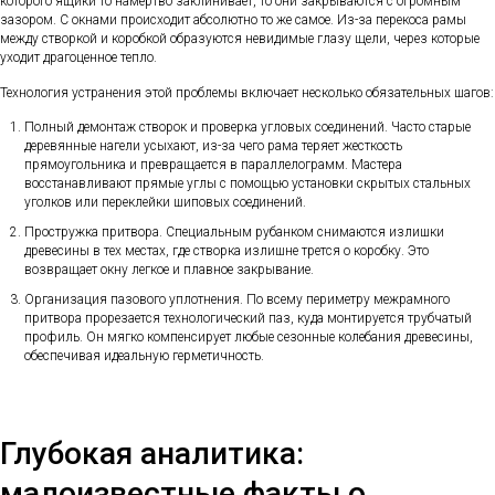
которого ящики то намертво заклинивает, то они закрываются с огромным
зазором. С окнами происходит абсолютно то же самое. Из-за перекоса рамы
между створкой и коробкой образуются невидимые глазу щели, через которые
уходит драгоценное тепло.
Технология устранения этой проблемы включает несколько обязательных шагов:
Полный демонтаж створок и проверка угловых соединений. Часто старые
деревянные нагели усыхают, из-за чего рама теряет жесткость
прямоугольника и превращается в параллелограмм. Мастера
восстанавливают прямые углы с помощью установки скрытых стальных
уголков или переклейки шиповых соединений.
Простружка притвора. Специальным рубанком снимаются излишки
древесины в тех местах, где створка излишне трется о коробку. Это
возвращает окну легкое и плавное закрывание.
Организация пазового уплотнения. По всему периметру межрамного
притвора прорезается технологический паз, куда монтируется трубчатый
профиль. Он мягко компенсирует любые сезонные колебания древесины,
обеспечивая идеальную герметичность.
Глубокая аналитика:
малоизвестные факты о