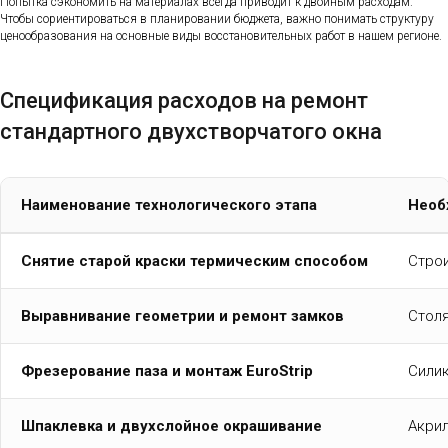
Попытка сэкономить на материалах всегда приводит к двойным расходам.
Чтобы сориентироваться в планировании бюджета, важно понимать структуру
ценообразования на основные виды восстановительных работ в нашем регионе.
Спецификация расходов на ремонт
стандартного двухстворчатого окна
Наименование технологического этапа
Необ
Снятие старой краски термическим способом
Стро
Выравнивание геометрии и ремонт замков
Стол
Фрезерование паза и монтаж EuroStrip
Силик
Шпаклевка и двухслойное окрашивание
Акрил