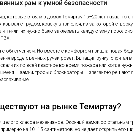
вянных рам к умной безопасности
, которые стояли в домах Темиртау 15–20 лет назад, то с н
ткрывал с трудом, краску в три слоя, из-за которой створк
ли, гнили, их нужно было заклеивать каждую зиму поролоно
 ПВХ.
и с облегчением. Но вместе с комфортом пришла новая бед
ия вроде съемных ручек-розет. Вытащил ручку, спрятал в ш
 искали их по всей квартире во время пожара или когда нужн
ешения — замки, тросы и блокираторы — элегантно решают
распахивание.
ществуют на рынке Темиртау?
ля целого класса механизмов. Оконный замок со стальным 
 примерно на 10–15 сантиметров, но не дает открыть его ш