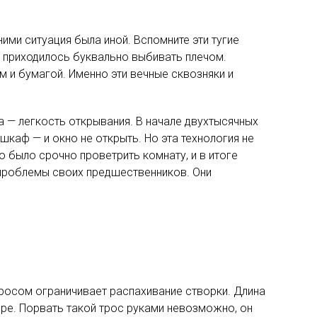
ими ситуация была иной. Вспомните эти тугие
у приходилось буквально выбивать плечом.
м и бумагой. Именно эти вечные сквозняки и
а — легкость открывания. В начале двухтысячных
каф — и окно не открыть. Но эта технология не
о было срочно проветрить комнату, и в итоге
 проблемы своих предшественников. Они
тросом ограничивает распахивание створки. Длина
ире. Порвать такой трос руками невозможно, он