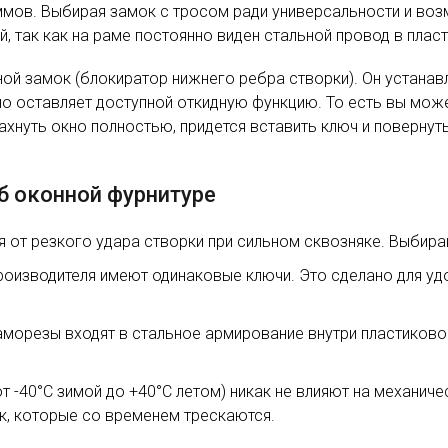
ммов. Выбирая замок с тросом ради универсальности и воз
 так как на раме постоянно виден стальной провод в пласт
ной замок (блокиратор нижнего ребра створки). Он устанав
о оставляет доступной откидную функцию. То есть вы може
ахнуть окно полностью, придется вставить ключ и повернуть
б оконной фурнитуре
т резкого удара створки при сильном сквозняке. Выбирай
оизводителя имеют одинаковые ключи. Это сделано для удоб
орезы входят в стальное армирование внутри пластикового
 -40°C зимой до +40°C летом) никак не влияют на механич
к, которые со временем трескаются.