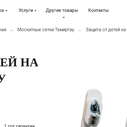
ки
Услуги
Другие товары
Контакты
ная
Москитные сетки Темиртау
Защита от детей на
→
→
ЕЙ НА
У
1 год гарантии