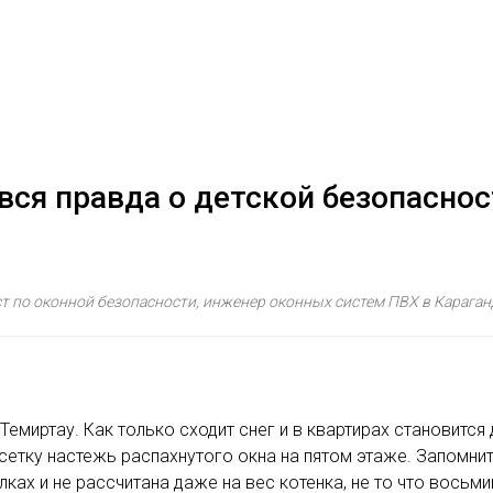
вся правда о детской безопаснос
т по оконной безопасности, инженер оконных систем ПВХ в Караган
Темиртау. Как только сходит снег и в квартирах становится
етку настежь распахнутого окна на пятом этаже. Запомните
лках и не рассчитана даже на вес котенка, не то что восьм