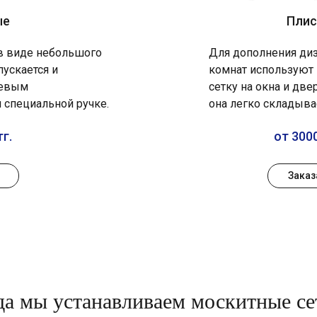
ые
Плис
 в виде небольшого
Для дополнения диз
пускается и
комнат используют
иевым
сетку на окна и две
 специальной ручке.
она легко складыва
тг.
от 3000
Заказ
да мы устанавливаем москитные се