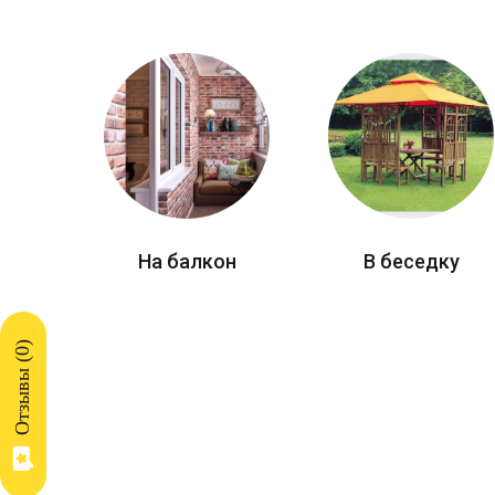
На балкон
В беседку
)
0
Отзывы (