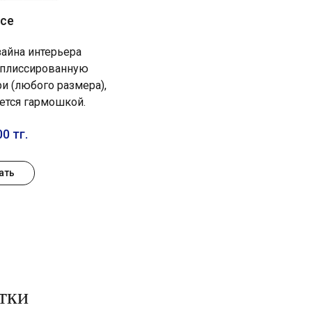
се
айна интерьера
 плиссированную
ри (любого размера),
ется гармошкой.
0 тг.
ать
тки