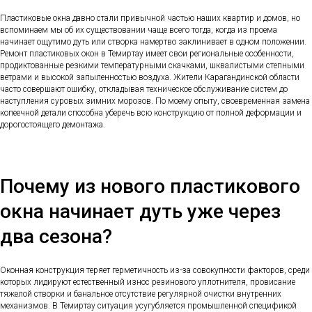
Пластиковые окна давно стали привычной частью наших квартир и домов, но
вспоминаем мы об их существовании чаще всего тогда, когда из проема
начинает ощутимо дуть или створка намертво заклинивает в одном положении.
Ремонт пластиковых окон в Темиртау имеет свои региональные особенности,
продиктованные резкими температурными скачками, шквалистыми степными
ветрами и высокой запыленностью воздуха. Жители Карагандинской области
часто совершают ошибку, откладывая техническое обслуживание систем до
наступления суровых зимних морозов. По моему опыту, своевременная замена
копеечной детали способна уберечь всю конструкцию от полной деформации и
дорогостоящего демонтажа.
Почему из нового пластикового
окна начинает дуть уже через
два сезона?
Оконная конструкция теряет герметичность из-за совокупности факторов, среди
которых лидируют естественный износ резинового уплотнителя, провисание
тяжелой створки и банальное отсутствие регулярной очистки внутренних
механизмов. В Темиртау ситуация усугубляется промышленной спецификой