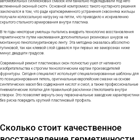
автомобильных силиконовых смазок или банально подкладывали под него
вспененный оконный скотч. Основной компромисс такого кустарного решения
заключался в том, что ради кратковременного устранения сквозняка жильцы
получали колоссальную нагрузку на петли, что приводило к искривлению
скрытого стального армирования внутри пластика.
В те годы некоторые умельцы пытались внедрить технологию восстановления
герметичности путем наклеивания дополнительных резиновых шнуров на
монтажную пенополиуретановую ленту. Эта методика оказалась абсолютно
тупиковой, так как клеевой слой сдавался при первых же заморозках ниже
минус двадцати градусов.
Современный ремонт пластиковых окон полностью ушел от нативного
изобретательства к строгим технологическим картам производителей
фурнитуры. Сегодня специалист использует специализированные шаблоны для
то позиционирования петель, оригинальные европейские смазки на основе
синтетических масел без содержания кислот и смол, а также профессиональные
пневматические лопатки для правильной расклинки стеклопакета внутри
створки. Это позволяет вернуть окну первоначальные заводские характеристики
без риска повредить хрупкий пластиковый профиль.
Сколько стоит качественное
восстановление герметичности