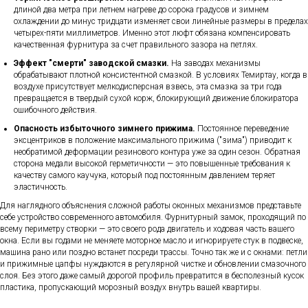
длиной два метра при летнем нагреве до сорока градусов и зимнем
охлаждении до минус тридцати изменяет свои линейные размеры в пределах
четырех-пяти миллиметров. Именно этот люфт обязана компенсировать
качественная фурнитура за счет правильного зазора на петлях.
Эффект "смерти" заводской смазки.
На заводах механизмы
обрабатывают плотной консистентной смазкой. В условиях Темиртау, когда в
воздухе присутствует мелкодисперсная взвесь, эта смазка за три года
превращается в твердый сухой корж, блокирующий движение блокиратора
ошибочного действия.
Опасность избыточного зимнего прижима.
Постоянное переведение
эксцентриков в положение максимального прижима ("зима") приводит к
необратимой деформации резинового контура уже за один сезон. Обратная
сторона медали высокой герметичности — это повышенные требования к
качеству самого каучука, который под постоянным давлением теряет
эластичность.
Для наглядного объяснения сложной работы оконных механизмов представьте
себе устройство современного автомобиля. Фурнитурный замок, проходящий по
всему периметру створки — это своего рода двигатель и ходовая часть вашего
окна. Если вы годами не меняете моторное масло и игнорируете стук в подвеске,
машина рано или поздно встанет посреди трассы. Точно так же и с окнами: петли
и прижимные цапфы нуждаются в регулярной чистке и обновлении смазочного
слоя. Без этого даже самый дорогой профиль превратится в бесполезный кусок
пластика, пропускающий морозный воздух внутрь вашей квартиры.