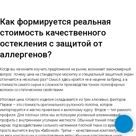
Как формируется реальная
стоимость качественного
остекления с защитой от
аллергенов?
Когда вы начинаете изучать предложения на рынке, возникает закономерный
вопрос: почему цена на стандартную москитку и специальный защитный экран
отличается в несколько раз? Смысл здесь кроется не в наценке за бренд, а в
стоимости самого сырья и сложности производства тонких полиэфирных
волокон со статическими свойствами.
Итоговая цена готового изделия складывается из трех ключевых факторов.
Первое — это стоимость оригинального рулонного полотна, которое
импортируется и жестко привязано к валютному курсу. Второе — тип рамного
профиля. Для плотных сеток мы используем усиленный алюминиевый
профиль с внутренними уголками жесткости. Обычный тонкий пластиковый
каркас под воздействием сильного натяжения плотной ткани со временем
просто выгнется внутрь «бабочкой». Третье — качественные комплектующие. Из-
за веса конструкции и сопротивления ветру обычные пластиковые ушки-