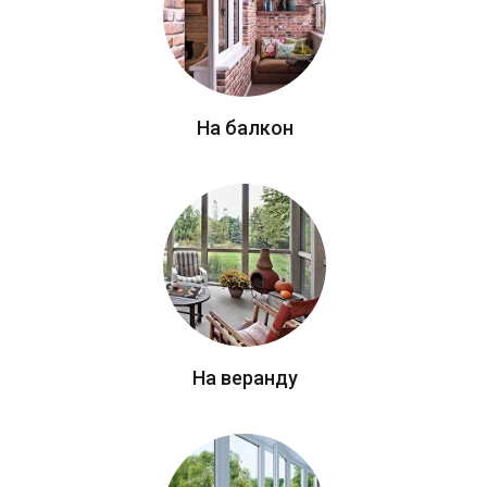
На балкон
На веранду