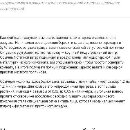
микроклимата и защиты жилых помещений от промышленных
загрязнений
Каждый год с наступлением весны жители нашего города оказываются в
ловушке. Начинается все с цветения березы и карагача, плавно переходит в
буйство дикорастущих трав, а заканчивается жесткой августовской полынью.
Ситуацию усугубляет то, что Темиртау — крупный индустриальный центр.
Обычный степной ветер поднимает в воздух тонны мелкодисперсной пыли
металлургического комбината. Вы открываете окно, чтобы просто проветрить
комнату, а в итоге получаете полный подоконник черного налета и очередной
приступ жесткого поллиноза.
Обычная москитка здесь бесполезна. Ее стандартная ячейка имеет размер 1,2 на
1,2 миллиметра. Для комара это непреодолимая преграда, а вот пыльца
растений, имеющая размеры от 0,02 до 0,05 миллиметра, и угольная взвесь
пролетают сквозь нее абсолютно свободно. Защитным барьером нового
поколения стала специальная сетка антипыльца, которая кардинально меняет
подход к фильтрации приточного воздуха.