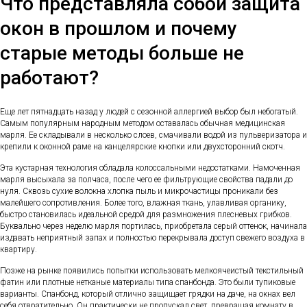
Что представляла собой защита
окон в прошлом и почему
старые методы больше не
работают?
Еще лет пятнадцать назад у людей с сезонной аллергией выбор был небогатый.
Самым популярным народным методом оставалась обычная медицинская
марля. Ее складывали в несколько слоев, смачивали водой из пульверизатора и
крепили к оконной раме на канцелярские кнопки или двухсторонний скотч.
Эта кустарная технология обладала колоссальными недостатками. Намоченная
марля высыхала за полчаса, после чего ее фильтрующие свойства падали до
нуля. Сквозь сухие волокна хлопка пыль и микрочастицы проникали без
малейшего сопротивления. Более того, влажная ткань, улавливая органику,
быстро становилась идеальной средой для размножения плесневых грибков.
Буквально через неделю марля портилась, приобретала серый оттенок, начинала
издавать неприятный запах и полностью перекрывала доступ свежего воздуха в
квартиру.
Позже на рынке появились попытки использовать мелкоячеистый текстильный
фатин или плотные нетканые материалы типа спанбонда. Это были тупиковые
варианты. Спанбонд, который отлично защищает грядки на даче, на окнах вел
себя отвратительно. Он практически не пропускал свет, превращая комнату в