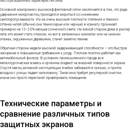
эксплуатационных характеристик окна.
Основной компромисс высокоэффективной сетки заключается в том, что ради
удержания микрочастиц приходится мириться со снижением
светопропускаемости. Из-за очень высокой плотности плетения и темного
оттенка нитей (обычно они темно-серые или черные) в комнату проникает
примерно на 15–20% меньше солнечного света. На южной стороне дома в разгар
лета это может стать плюсом, но вот в затененных комнатах или на нижних
этажах, окруженных деревьями, станет заметно темнее.
Обратная сторона медали высокой задерживающей способности — это быстрое
засорение и повышенные требования к уходу. Плотное полотно работает как
автомобильный фильтр. В условиях промышленного города вся
металлургическая взвесь и органика оседают на внешней поверхности экрана.
Спустя месяц активной эксплуатации ячейки забиваются грязью, и приток
воздуха с улицы падает наполовину. Такое окно требует регулярной очистки,
иначе оно просто перестанет проветривать помещение.
Технические параметры и
сравнение различных типов
защитных экранов