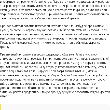
в квартире на проспекте Металлургов. Первые три недели радовались — ребенок-
аллергик перестал чихать, дома исчез вечный черный налет на подоконниках. Но
к концу месяца хозяева заметили, что в квартире стало душно, а сквозняк при
открытии окна полностью пропал. Причина банальна — сетка честно выполнила
свою работу и полностью забилась промышленной грязью.
Процесс очистки полотна имеет свои жесткие правила. Забудьте про жесткие
щетки, пылесосы и агрессивную бытовую химию со спиртом или хлором. Если
вы начнете тереть экран щеткой, вы просто повредите тончайшие полиэстеровые
микронити и полностью уничтожите электростатический потенциал материала.
После такой «медвежьей услуги» изделие превратится в обычную дорогую
тряпку.
Правильный алгоритм выглядит следующим образом. Рама аккуратно
снимается с оконных проемов. Вы приносите ее в ванную и промываете сильной
струей теплой воды из душевой лейки в направлении изнутри наружу. То есть
душ должен быть направлен на ту сторону, которая смотрела в комнату, чтобы
напор воды выбивал грязь наружу. Если загрязнения въелись, можно
использовать мягкую поролоновую губку и обычный мыльный раствор. После
промывки полотно нельзя вытирать полотенцем или сушить феном — просто
дайте воде стечь, а изделию высохнуть естественным путем, после чего
устанавливайте его обратно в пазы. В пиковые периоды пыления трав и
активной работы предприятий такую процедуру нужно проводить каждые две-три
недели.