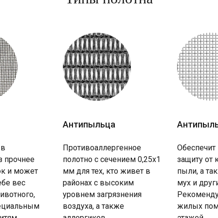
Антипыльца
Антипыл
 в
Противоаллергенное
Обеспечит
з прочнее
полотно с сечением 0,25х1
защиту от 
к и может
мм для тех, кто живет в
пыли, а та
ебе вес
районах с высоким
мух и друг
ивотного,
уровнем загрязнения
Рекоменду
пециальным
воздуха, а также
жилых пом
итям.
аллергиков.
этажей.