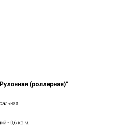
Рулонная (роллерная)"
рсальная.
й - 0,6 кв.м.