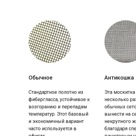
Обычное
Антикошка
Стандартное полотно из
Эта москитка
фибергласса, устойчивое к
несколько ра
возгоранию и перепадам
обычных сето
температур. Этот базовый
вынести на с
и экономичный вариант
некрупного ж
часто используется в
благодаря с
офисах.
виниловым н