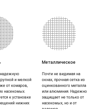
ь
Металлическое
 надежную
Почти не видимая на
крупной и мелкой
окнах, прочная сетка из
кже от комаров,
оцинкованного металла
их насекомых.
или алюминия. Надежно
ется к установке
защищает не только от
ещений нижних
насекомых, но и от
взломов.