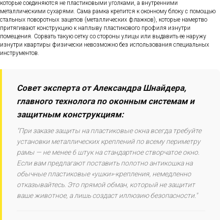
которые соединяются не пластиковыми уголками, а внутренними
металлическими сухарями. Сама рамка крепится к оконному блоку с помощью
стальных поворотных зацепов (металлических флажков), которые намертво
притягивают конструкцию к наплыву пластикового профиля изнутри
помещения. Сорвать такую сетку со стороны улицы или выдавить ее наружу
изнутри квартиры физически невозможно без использования специальных
инструментов.
Совет эксперта от Александра Шнайдера,
главного технолога по оконным системам и
защитным конструкциям:
"При заказе защиты на пластиковые окна всегда требуйте
установки металлических креплений по всему периметру
рамы — не менее 6 штук на стандартное створчатое окно.
Если вам предлагают поставить полотно антикошка на
обычные пластиковые «ушки»-крепления, немедленно
отказывайтесь. Это прямой обман, который не защитит
ваше животное, а лишь создаст иллюзию безопасности."