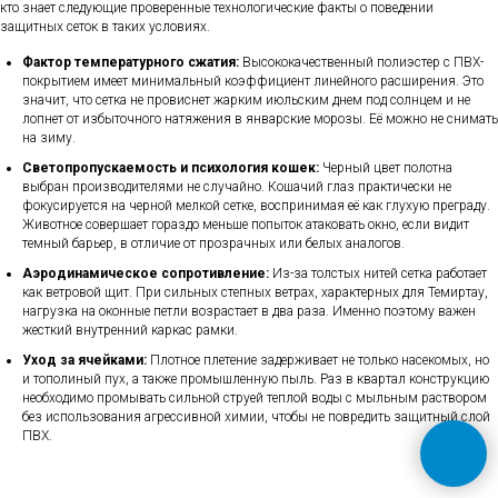
кто знает следующие проверенные технологические факты о поведении
защитных сеток в таких условиях.
Фактор температурного сжатия:
Высококачественный полиэстер с ПВХ-
покрытием имеет минимальный коэффициент линейного расширения. Это
значит, что сетка не провиснет жарким июльским днем под солнцем и не
лопнет от избыточного натяжения в январские морозы. Её можно не снимать
на зиму.
Светопропускаемость и психология кошек:
Черный цвет полотна
выбран производителями не случайно. Кошачий глаз практически не
фокусируется на черной мелкой сетке, воспринимая её как глухую преграду.
Животное совершает гораздо меньше попыток атаковать окно, если видит
темный барьер, в отличие от прозрачных или белых аналогов.
Аэродинамическое сопротивление:
Из-за толстых нитей сетка работает
как ветровой щит. При сильных степных ветрах, характерных для Темиртау,
нагрузка на оконные петли возрастает в два раза. Именно поэтому важен
жесткий внутренний каркас рамки.
Уход за ячейками:
Плотное плетение задерживает не только насекомых, но
и тополиный пух, а также промышленную пыль. Раз в квартал конструкцию
необходимо промывать сильной струей теплой воды с мыльным раствором
без использования агрессивной химии, чтобы не повредить защитный слой
ПВХ.