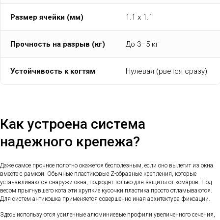
Размер ячейки (мм)
1.1 х 1.1
Прочность на разрыв (кг)
До 3–5 кг
Устойчивость к когтям
Нулевая (рвется сразу)
Как устроена система
надежного крепежа?
Даже самое прочное полотно окажется бесполезным, если оно вылетит из окна
вместе с рамкой. Обычные пластиковые Z-образные крепления, которые
устанавливаются снаружи окна, подходят только для защиты от комаров. Под
весом прыгнувшего кота эти хрупкие кусочки пластика просто отламываются.
Для систем антикошка применяется совершенно иная архитектура фиксации.
Здесь используются усиленные алюминиевые профили увеличенного сечения,