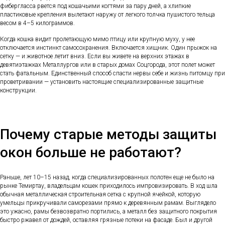
фибергласса рвется под кошачьими когтями за пару дней, а хлипкие
пластиковые крепления вылетают наружу от легкого толчка пушистого тельца
весом в 4–5 килограммов.
Когда кошка видит пролетающую мимо птицу или крупную муху, у нее
отключается инстинкт самосохранения. Включается хищник. Один прыжок на
сетку — и животное летит вниз. Если вы живете на верхних этажах в
девятиэтажках Металлургов или в старых домах Соцгорода, этот полет может
стать фатальным. Единственный способ спасти нервы себе и жизнь питомцу при
проветривании — установить настоящие специализированные защитные
конструкции.
Почему старые методы защиты
окон больше не работают?
Раньше, лет 10–15 назад, когда специализированных полотен еще не было на
рынке Темиртау, владельцам кошек приходилось импровизировать. В ход шла
обычная металлическая строительная сетка с крупной ячейкой, которую
умельцы прикручивали саморезами прямо к деревянным рамам. Выглядело
это ужасно, рамы безвозвратно портились, а металл без защитного покрытия
быстро ржавел от дождей, оставляя грязные потеки на фасаде. Был и другой