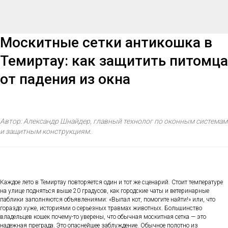
Москитные сетки антикошка в
Темиртау: как защитить питомца
от падения из окна
Автор: Александр Шнайдер, главный технолог по оконным системам
и защитным конструкциям.
Каждое лето в Темиртау повторяется один и тот же сценарий. Стоит температуре
на улице подняться выше 20 градусов, как городские чаты и ветеринарные
паблики заполняются объявлениями: «Выпал кот, помогите найти!» или, что
гораздо хуже, историями о серьезных травмах животных. Большинство
владельцев кошек почему-то уверены, что обычная москитная сетка — это
надежная преграда. Это опаснейшее заблуждение. Обычное полотно из