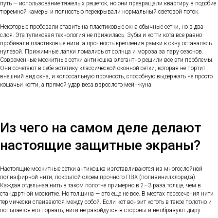
путь — использование тяжелых решеток, но они превращали квартиру в подобие
тюремной камеры и полностью перекрывали нормальный световой поток.
Некоторые пробовали ставить на пластиковые окна обычные сетки, но в два
слоя. Эта тупиковая технология не прижилась. Зубы и когти кота все равно
пробивали пластиковые нити, а прочность крепления рамки к окну оставалась
нулевой. Прижимные лапки ломались от солнца и мороза за пару сезонов.
Современные москитные сетки антикошка элегантно решили все эти проблемы.
Они сочетают в себе эстетику классической оконной сетки, которая не портит
внешний вид окна, и колоссальную прочность, способную выдержать не просто
кошачьи когти, а прямой удар веса взрослого мейн-куна.
Из чего на самом деле делают
настоящие защитные экраны?
Настоящие москитные сетки антикошка изготавливаются из многослойной
полиэфирной нити, покрытой слоем прочного ПВХ (поливинилхлорида).
Каждая отдельная нить в таком полотне примерно в 2–3 раза толще, чем в
стандартной москитке. Но толщина — это еще не все. В местах пересечения нити
термически спаиваются между собой. Если кот вонзит коготь в такое полотно и
попытается его порвать, нити не разойдутся в стороны и не образуют дыру.