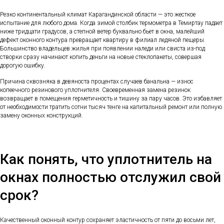
Резко континентальный климат Карагандинской области — это жесткое
испытание для любого дома. Когда зимой столбик термометра в Темиртау падает
ниже тридцати градусов, а степной ветер буквально бьет в окна, малейший
дефект оконного контура превращает квартиру в филиал ледяной пещеры.
Большинство владельцев жилья при появлении наледи или свиста из-под
створки сразу начинают копить деньги на новые стеклопакеты, совершая
дорогую ошибку.
Причина сквозняка в девяноста процентах случаев банальна — износ
копеечного резинового уплотнителя. Своевременная замена резинок
возвращает в помещения герметичность и тишину за пару часов. Это избавляет
от необходимости тратить сотни тысяч тенге на капитальный ремонт или полную
замену оконных конструкций.
Как понять, что уплотнитель на
окнах полностью отслужил свой
срок?
Качественный оконный контур сохраняет эластичность от пяти до восьми лет,