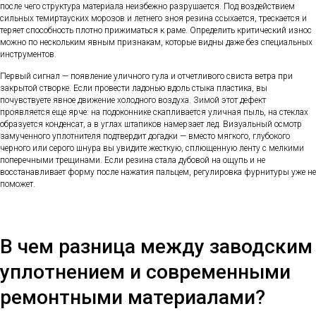
после чего структура материала неизбежно разрушается. Под воздействием
сильных темиртауских морозов и летнего зноя резина ссыхается, трескается и
теряет способность плотно прижиматься к раме. Определить критический износ
можно по нескольким явным признакам, которые видны даже без специальных
инструментов.
Первый сигнал — появление уличного гула и отчетливого свиста ветра при
закрытой створке. Если провести ладонью вдоль стыка пластика, вы
почувствуете явное движение холодного воздуха. Зимой этот дефект
проявляется еще ярче: на подоконнике скапливается уличная пыль, на стеклах
образуется конденсат, а в углах штапиков намерзает лед. Визуальный осмотр
замученного уплотнителя подтвердит догадки — вместо мягкого, глубокого
черного или серого шнура вы увидите жесткую, сплющенную ленту с мелкими
поперечными трещинами. Если резина стала дубовой на ощупь и не
восстанавливает форму после нажатия пальцем, регулировка фурнитуры уже не
поможет.
В чем разница между заводским
уплотнением и современными
ремонтными материалами?