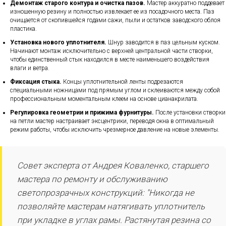
Демонтаж старого контура и очистка пазов.
Мастер аккуратно поддевает
изношенную резину и полностью извлекает ее из посадочного места. Паз
очищается от скопившейся годами сажи, пыли и остатков заводского облоя
пластика.
Установка нового уплотнителя.
Шнур заводится в паз цельным куском.
Начинают монтаж исключительно с верхней центральной части створки,
чтобы единственный стык находился в месте наименьшего воздействия
влаги и ветра.
Фиксация стыка.
Концы уплотнительной ленты подрезаются
специальными ножницами под прямым углом и склеиваются между собой
профессиональным моментальным клеем на основе цианакрилата.
Регулировка геометрии и прижима фурнитуры.
После установки створки
на петли мастер настраивает эксцентрики, переводя окна в оптимальный
режим работы, чтобы исключить чрезмерное давление на новые элементы.
Совет эксперта от Андрея Коваленко, старшего
мастера по ремонту и обслуживанию
светопрозрачных конструкций: "Никогда не
позволяйте мастерам натягивать уплотнитель
при укладке в углах рамы. Растянутая резина со