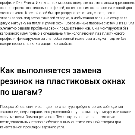
профили D- и P-типа. Их пытались массово внедрять на стыке эпохи деревянных
окон и первых пластиковых профилей, но технология оказалась тупиковой для
стеклопакетов. Клеевой слой быстро разрушался от конденсата, лента
отваливалась под весом тяжелой створки, а избыточная толщина создавала
дикую нагрузку на петли и ручки окон. Современные пазовые системы из EPDM
элегантно решили проблемы своих предшественников. Они монтируются без
капризного клея прямо в специальный технологический паз пластикового
профиля, фиксируются за счет собственной геометрии и служат годами без
потери первоначальных защитных свойств.
Как выполняется замена
резинок на пластиковых окнах
по шагам?
Процесс обновления изоляционного контура требует строгого соблюдения
технологии, ведь неправильно уложенный шнур зажмет фурнитуру или оставит
скрытые щели. Замена резинок в Темиртау выполняется в несколько
последовательных этапов с обязательным снятием оконной створки для
качественной прокладки верхнего угла.