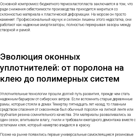
Основной компромисс бюджетного термоэластопласта заключается в том, что
ради снижения себестоимости производства приходится мириться со
склонностью материала к пластической деформации. На морозе он просто
каменеет. Профессиональный каучук и силикон лишены этого недостатка, они
работают как надежные амортизаторы, полностью перекрывая зазоры между
створкой и рамой.
Эволюция оконных
уплотнителей: от поролона на
клею до полимерных систем
Уплотнительные технологии прошли долгий путь развития, прежде чем стать
надежным барьером от сибирских ветров. Если вспомнить старые деревянные
рамы, которые стояли в домах Темиртау пятнадцать лет назад, то главным
средством спасения от сквозняков был обычный поролон на липкой ленте или
трубчатая резина сомнительного качества. Эти материалы разваливались за
один сезон, впитывали влагу, гнили и требовали ежегодного демонтажа вместе с
остатками клея, который намертво въедался в краску.
Позже на рынке появились первые универсальные самоклеящиеся резиновые