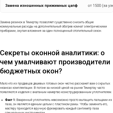
Замена изношенных прижимных цапф
от 1500 (за уз
Замена резинок в Темиртау позволяет существенно снизить общие
коммунальные расходы на дополнительный обогрев комнат электрическими
приборами, окупая вложения за один полноценный отопительный сезон.
Секреты оконной аналитики: о
чем умалчивают производители
бюджетных окон?
Мало кто из продавцов дешевых готовых окон честно расскажет вам о скрытых
нюансах комплектации. В погоне за низкой ценой на рынке Темиртау часто
появляются изделия с вкатаным намертво коэкструдированным уплотнителем.
Факт 1:
Вваренный уплотнитель невозможно просто вытащить пальцами из
паза, он является единым целым с пластиком рамы. Чтобы заменить его,
мастеру приходится вручную фрезеровать каждый сантиметр паза
специальным инструментом.