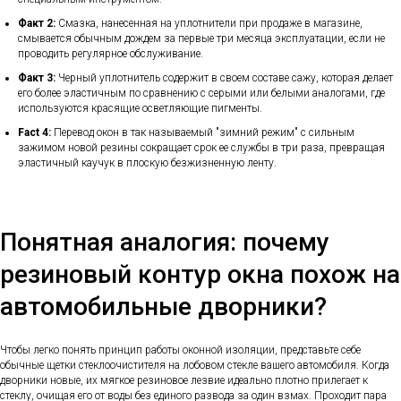
Факт 2:
Смазка, нанесенная на уплотнители при продаже в магазине,
смывается обычным дождем за первые три месяца эксплуатации, если не
проводить регулярное обслуживание.
Факт 3:
Черный уплотнитель содержит в своем составе сажу, которая делает
его более эластичным по сравнению с серыми или белыми аналогами, где
используются красящие осветляющие пигменты.
Fact 4:
Перевод окон в так называемый "зимний режим" с сильным
зажимом новой резины сокращает срок ее службы в три раза, превращая
эластичный каучук в плоскую безжизненную ленту.
Понятная аналогия: почему
резиновый контур окна похож на
автомобильные дворники?
Чтобы легко понять принцип работы оконной изоляции, представьте себе
обычные щетки стеклоочистителя на лобовом стекле вашего автомобиля. Когда
дворники новые, их мягкое резиновое лезвие идеально плотно прилегает к
стеклу, очищая его от воды без единого развода за один взмах. Проходит пара