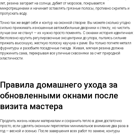
лет, резина загорает на солнце, дубеет от морозов, покрывается
микротрещинами и начинает оставлять грязные полосы, противно скрипеть и
пропускать воду.
Точно так же ведет себя и контур на оконной створке. Вы можете сколько угодно
сильно прижимать изношенные автомобильные дворники к стеклу, но чистить
лучше они не станут — их нужно просто поменять. С окнами история идентичная:
бесполезно крутить регулировочные эксцентрики до упора, пытаясь сильнее
прижать высохшую, жесткую полоску каучука к раме. Вы только погнете металл
фурнитуры и разобьете посадочные гнезда. Живая, мягкая резина должна
пружинить сама, перекрывая все уличные сквозняки за счет природной
эластичности.
Правила домашнего ухода за
обновленными окнами после
визита мастера
Продлить жизнь новым материалам и сохранить тепло в доме достаточно
просто, если уделять оконным переплетам минимальное внимание два раза в
год — весной и осенью. После завершения всех работ по замене, контуры