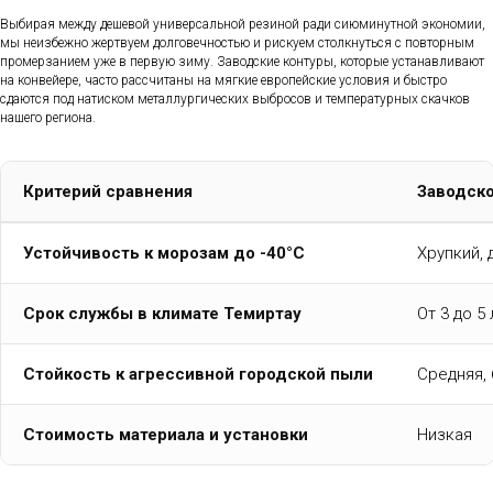
Выбирая между дешевой универсальной резиной ради сиюминутной экономии,
мы неизбежно жертвуем долговечностью и рискуем столкнуться с повторным
промерзанием уже в первую зиму. Заводские контуры, которые устанавливают
на конвейере, часто рассчитаны на мягкие европейские условия и быстро
сдаются под натиском металлургических выбросов и температурных скачков
нашего региона.
Критерий сравнения
Заводско
Устойчивость к морозам до -40°C
Хрупкий, 
Срок службы в климате Темиртау
От 3 до 5
Стойкость к агрессивной городской пыли
Средняя,
Стоимость материала и установки
Низкая