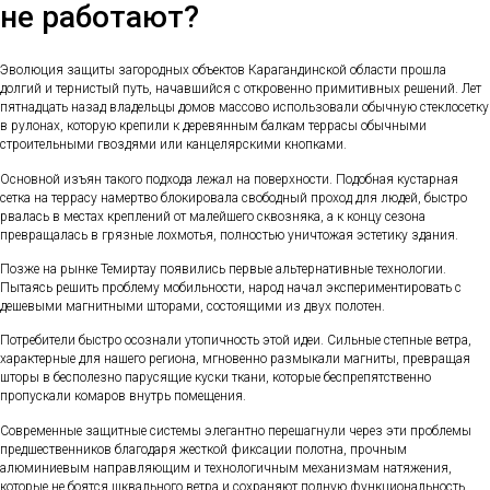
не работают?
Эволюция защиты загородных объектов Карагандинской области прошла
долгий и тернистый путь, начавшийся с откровенно примитивных решений. Лет
пятнадцать назад владельцы домов массово использовали обычную стеклосетку
в рулонах, которую крепили к деревянным балкам террасы обычными
строительными гвоздями или канцелярскими кнопками.
Основной изъян такого подхода лежал на поверхности. Подобная кустарная
сетка на террасу намертво блокировала свободный проход для людей, быстро
рвалась в местах креплений от малейшего сквозняка, а к концу сезона
превращалась в грязные лохмотья, полностью уничтожая эстетику здания.
Позже на рынке Темиртау появились первые альтернативные технологии.
Пытаясь решить проблему мобильности, народ начал экспериментировать с
дешевыми магнитными шторами, состоящими из двух полотен.
Потребители быстро осознали утопичность этой идеи. Сильные степные ветра,
характерные для нашего региона, мгновенно размыкали магниты, превращая
шторы в бесполезно парусящие куски ткани, которые беспрепятственно
пропускали комаров внутрь помещения.
Современные защитные системы элегантно перешагнули через эти проблемы
предшественников благодаря жесткой фиксации полотна, прочным
алюминиевым направляющим и технологичным механизмам натяжения,
которые не боятся шквального ветра и сохраняют полную функциональность