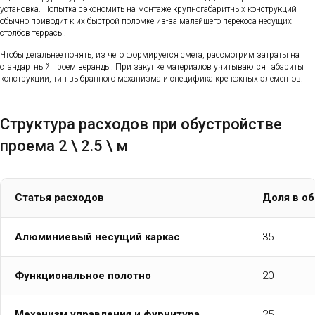
установка. Попытка сэкономить на монтаже крупногабаритных конструкций
обычно приводит к их быстрой поломке из-за малейшего перекоса несущих
столбов террасы.
Чтобы детальнее понять, из чего формируется смета, рассмотрим затраты на
стандартный проем веранды. При закупке материалов учитываются габариты
конструкции, тип выбранного механизма и специфика крепежных элементов.
Структура расходов при обустройстве
проема 2 \ 2.5 \ м
Статья расходов
Доля в о
Алюминиевый несущий каркас
35
Функциональное полотно
20
Механизм управления и фурнитура
25