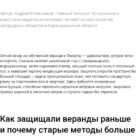
Автор: Андрей Колесников, главный технолог по оконным и
воротным защитным системам, эксперт по обустройству
загородных объектов в Карагандинской области
Летний вечер на собственной веранде в Темиртау — удовольствие, которое легко
испортить. Сначала налетает назойливый гнус с Самаркандского
водохранилища, затем поднимается ветер, несущий плотную пыль и тополиный
пух, а завершает картину вездесущая мошкара. Защитить открытое пространство
большой площади — задача принципиально иная, чем поставить стандартную
рамку на пластиковое окно в квартире. Здесь требуются инженерные
конструкции, способные переносить серьезные ветровые нагрузки, закрывать
проемы шириной в несколько метров и служить годами без перекосов.
Как защищали веранды раньше
и почему старые методы больше