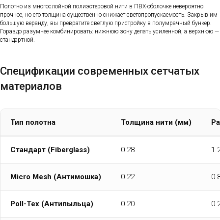
Полотно из многослойной полиэстеровой нити в ПВХ-оболочке невероятно
прочное, но его толщина существенно снижает светопропускаемость. Закрыв им
большую веранду, вы превратите светлую пристройку в полумрачный бункер.
Гораздо разумнее комбинировать: нижнюю зону делать усиленной, а верхнюю —
стандартной.
Спецификации современных сетчатых
материалов
Тип полотна
Толщина нити (мм)
Ра
Стандарт (Fiberglass)
0.28
1.2
Micro Mesh (Антимошка)
0.22
0.8
Poll-Tex (Антипыльца)
0.20
0.2