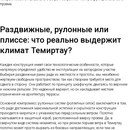
проема.
Раздвижные, рулонные или
плиссе: что реально выдержит
климат Темиртау?
Каждая конструкция имеет свои технологические особенности, которые
напрямую определяют удобство ее эксплуатации на загородном участке.
Выбирая раздвижные рамы ради их жесткости и простоты, мы неизбежно
жертвуем свободным пространством, так как створкам требуется место для
сдвига в сторону. Они работают по принципу шкафа-купе, двигаясь по верхним
и нижним рельсам. Это надежный вариант, но он накладывает жесткие
ограничения на архитектуру террасы.
Основной компромисс рулонных систем (роллетных сеток) заключается в том,
что ради достижения максимальной эстетики и скрытности конструкции
приходится мириться с уязвимостью перед сильным ветром. Полотно
сматывается в защитный короб, расположенный вверху проема. Да, в
свернутом виде система незаметна, но при резком порыве ветра в Темиртау
полотно может просто вырвать из боковых направляющих, если там не