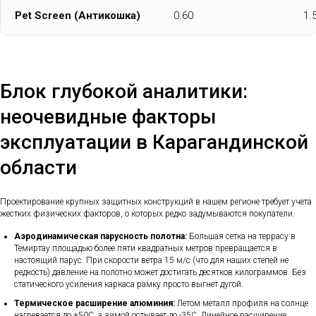
Pet Screen (Антикошка)
0.60
1.
Блок глубокой аналитики:
неочевидные факторы
эксплуатации в Карагандинской
области
Проектирование крупных защитных конструкций в нашем регионе требует учета
жестких физических факторов, о которых редко задумываются покупатели.
Аэродинамическая парусность полотна:
Большая сетка на террасу в
Темиртау площадью более пяти квадратных метров превращается в
настоящий парус. При скорости ветра 15 м/с (что для наших степей не
редкость) давление на полотно может достигать десятков килограммов. Без
статического усиления каркаса рамку просто выгнет дугой.
Термическое расширение алюминия:
Летом металл профиля на солнце
нагревается до +50C, а зимой остывает до -35C. Линейное расширение