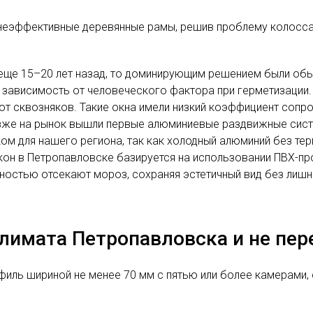
еэффективные деревянные рамы, решив проблему колоссал
еще 15–20 лет назад, то доминирующим решением были обы
я зависимость от человеческого фактора при герметизации
 от сквозняков. Такие окна имели низкий коэффициент сопро
озже на рынок вышли первые алюминиевые раздвижные сист
ком для нашего региона, так как холодный алюминий без 
он в Петропавловске базируется на использовании ПВХ-пр
лностью отсекают мороз, сохраняя эстетичный вид без лишн
лимата Петропавловска и не пер
филь шириной не менее 70 мм с пятью или более камерами