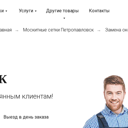
ки
Услуги
Другие товары
Контакты
лавная
Москитные сетки Петропавловск
Замена ок
→
→
К
оянным клиентам!
Выезд в день заказа