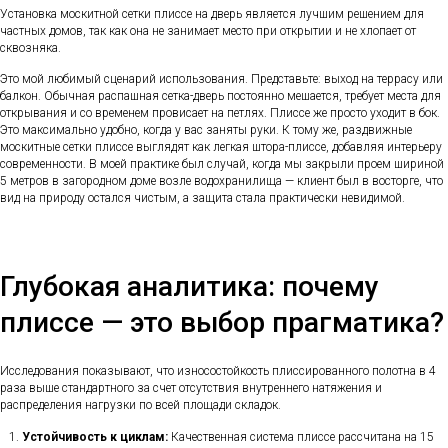
Установка москитной сетки плиссе на дверь является лучшим решением для
частных домов, так как она не занимает место при открытии и не хлопает от
сквозняка.
Это мой любимый сценарий использования. Представьте: выход на террасу или
балкон. Обычная распашная сетка-дверь постоянно мешается, требует места для
открывания и со временем провисает на петлях. Плиссе же просто уходит в бок.
Это максимально удобно, когда у вас заняты руки. К тому же, раздвижные
москитные сетки плиссе выглядят как легкая штора-плиссе, добавляя интерьеру
современности. В моей практике был случай, когда мы закрыли проем шириной
5 метров в загородном доме возле водохранилища — клиент был в восторге, что
вид на природу остался чистым, а защита стала практически невидимой.
Глубокая аналитика: почему
плиссе — это выбор прагматика?
Исследования показывают, что износостойкость плиссированного полотна в 4
раза выше стандартного за счет отсутствия внутреннего натяжения и
распределения нагрузки по всей площади складок.
Устойчивость к циклам:
Качественная система плиссе рассчитана на 15