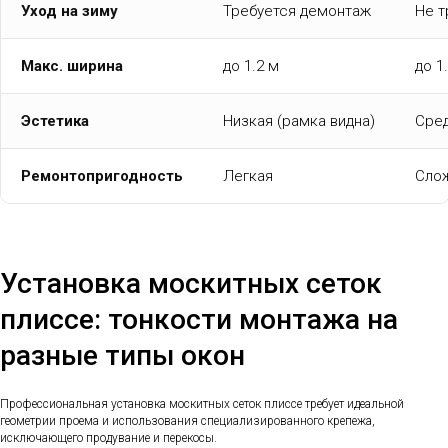
Уход на зиму
Требуется демонтаж
Не т
Макс. ширина
до 1.2 м
до 1
Эстетика
Низкая (рамка видна)
Сре
Ремонтопригодность
Легкая
Сло
Установка москитных сеток
плиссе: тонкости монтажа на
разные типы окон
Профессиональная установка москитных сеток плиссе требует идеальной
геометрии проема и использования специализированного крепежа,
исключающего продувание и перекосы.