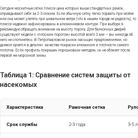
Сегодня москитные сетки плиссе цена которых выше стандартных рамок,
оправдывают себя за 2-3 сезона. Если обычную сетку легко порвать при мойке
или она может улететь при шквальном ветре (что в нашем городе не редкость), то
плиссе надежно зафиксированы в алюминиевом контуре. При выборе я
рекомендую обращать внимание на высоту порога. Для балконных дверей
существуют модели с «плоским порогом» высотой всего 3 мм — вы никогда об
него не споткнетесь. В Петропавловске рынок насыщен предложениями, но
дьявол кроется в деталях: качестве покраски алюминия и плотности самого
полотна. Если профиль покрашен порошковым методом, он не облезет после
первой же морозной зимы.
Таблица 1: Сравнение систем защиты от
насекомых
Характеристика
Рамочная сетка
Рул
Срок службы
2-3 года
3-5 