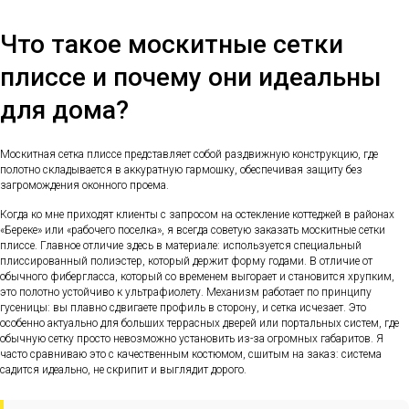
Что такое москитные сетки
плиссе и почему они идеальны
для дома?
Москитная сетка плиссе представляет собой раздвижную конструкцию, где
полотно складывается в аккуратную гармошку, обеспечивая защиту без
загромождения оконного проема.
Когда ко мне приходят клиенты с запросом на остекление коттеджей в районах
«Береке» или «рабочего поселка», я всегда советую заказать москитные сетки
плиссе. Главное отличие здесь в материале: используется специальный
плиссированный полиэстер, который держит форму годами. В отличие от
обычного фибергласса, который со временем выгорает и становится хрупким,
это полотно устойчиво к ультрафиолету. Механизм работает по принципу
гусеницы: вы плавно сдвигаете профиль в сторону, и сетка исчезает. Это
особенно актуально для больших террасных дверей или портальных систем, где
обычную сетку просто невозможно установить из-за огромных габаритов. Я
часто сравниваю это с качественным костюмом, сшитым на заказ: система
садится идеально, не скрипит и выглядит дорого.