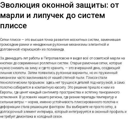
Эволюция оконной защиты: от
марли и липучек до систем
плиссе
Сетки плиссе — это высшая точка развития москитных систем, заменившая
громоздкие рамки и ненадежные рулонные механизмы элегантной и
долговечной «гармошкой» из полиамида.
За двенадцать лет работы в Петропавловске я видел всё: от советской марли на
кнопках до современных роллетных систем. Старые рамочные сетки, которые
нужно снимать на зиму и где-то хранить, — это вчерашний день, создающий
лишние хлопоты. Затем появились рулонные варианты, но их пружинный
механизм часто заклинивало от нашей степной пыли. Плиссе стали
технологическим прорывом: здесь нет трущихся деталей под нагрузкой, а само
полотно собирается в компактную кассету. Это решение пришло к нам из
Европы, где ценят каждый сантиметр пространства и эстетику панорамного
остекления. В условиях нашего региона, где резкие перепады температур и
сильные ветры — норма, именно устойчивость плиссированного полотна к
деформации стала решающим фактором. Вы выбираете не просто сетку, а
долгосрочный элемент интерьера, который интегрируется в оконный профиль и
не требует демонтажа в холодный сезон.