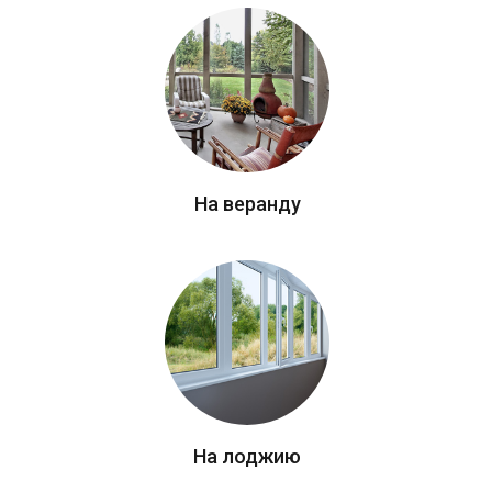
На веранду
На лоджию