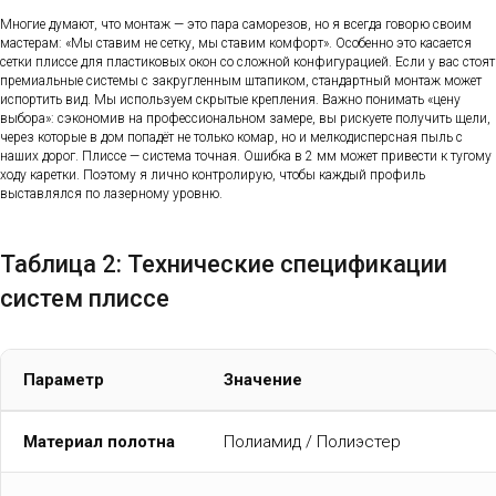
Многие думают, что монтаж — это пара саморезов, но я всегда говорю своим
мастерам: «Мы ставим не сетку, мы ставим комфорт». Особенно это касается
сетки плиссе для пластиковых окон со сложной конфигурацией. Если у вас стоят
премиальные системы с закругленным штапиком, стандартный монтаж может
испортить вид. Мы используем скрытые крепления. Важно понимать «цену
выбора»: сэкономив на профессиональном замере, вы рискуете получить щели,
через которые в дом попадёт не только комар, но и мелкодисперсная пыль с
наших дорог. Плиссе — система точная. Ошибка в 2 мм может привести к тугому
ходу каретки. Поэтому я лично контролирую, чтобы каждый профиль
выставлялся по лазерному уровню.
Таблица 2: Технические спецификации
систем плиссе
Параметр
Значение
Материал полотна
Полиамид / Полиэстер