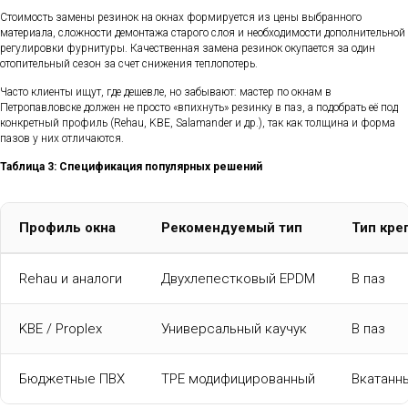
Стоимость замены резинок на окнах формируется из цены выбранного
материала, сложности демонтажа старого слоя и необходимости дополнительной
регулировки фурнитуры. Качественная замена резинок окупается за один
отопительный сезон за счет снижения теплопотерь.
Часто клиенты ищут, где дешевле, но забывают: мастер по окнам в
Петропавловске должен не просто «впихнуть» резинку в паз, а подобрать её под
конкретный профиль (Rehau, KBE, Salamander и др.), так как толщина и форма
пазов у них отличаются.
Таблица 3: Спецификация популярных решений
Профиль окна
Рекомендуемый тип
Тип кре
Rehau и аналоги
Двухлепестковый EPDM
В паз
KBE / Proplex
Универсальный каучук
В паз
Бюджетные ПВХ
TPE модифицированный
Вкатанн