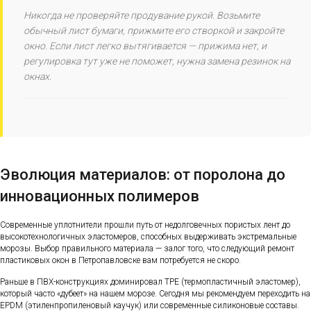
Никогда не проверяйте продувание рукой. Возьмите
обычный лист бумаги, прижмите его створкой и закройте
окно. Если лист легко вытягивается — прижима нет, и
регулировка тут уже не поможет, нужна замена резинок на
окнах.
Эволюция материалов: от поролона до
инновационных полимеров
Современные уплотнители прошли путь от недолговечных пористых лент до
высокотехнологичных эластомеров, способных выдерживать экстремальные
морозы. Выбор правильного материала — залог того, что следующий ремонт
пластиковых окон в Петропавловске вам потребуется не скоро.
Раньше в ПВХ-конструкциях доминировал TPE (термопластичный эластомер),
который часто «дубеет» на нашем морозе. Сегодня мы рекомендуем переходить на
EPDM (этиленпропиленовый каучук) или современные силиконовые составы.