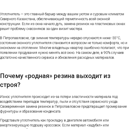
Уплотнитель — это главный барьер между вашим уютом и суровым климатом
Северного Казахстана, обеспечивающий герметичность всей оконной
конструкции. Если из окна начало дуть, замена резинок на пластиковых окнах
решит проблему сквозняков за один визит мастера.
В Петропавловске, где зимние температуры нередко опускаются ниже -35°C,
состояние оконного уплотнителя становится вопросом не только комфорта, но и
экономии на отоплении. Многие владельцы квартир ошибочно полагают, что при
появлении продувания нужно менять всё окно. На самом деле, в 90% случаев
достаточно качественного сервиса и обновления расходных материалов.
Почему «родная» резина выходит из
строя?
Износ уплотнителя происходит из-за потери эластичности материала под
воздействием перепадов температур, пыли и отсутствия сервисного ухода.
Своевременная замена резинок в Петропавловске предотвращает промерзание
фурнитуры и образование конденсата.
Представьте уплотнитель как прокладку в двигателе автомобиля или
амортизирующую подошву кроссовок. Если материал «задубел» или