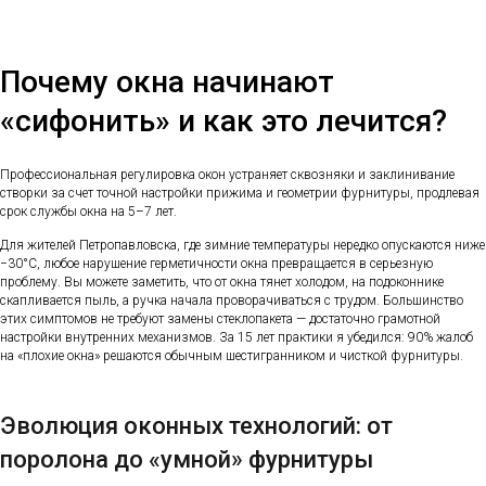
Почему окна начинают
«сифонить» и как это лечится?
Профессиональная регулировка окон устраняет сквозняки и заклинивание
створки за счет точной настройки прижима и геометрии фурнитуры, продлевая
срок службы окна на 5–7 лет.
Для жителей Петропавловска, где зимние температуры нередко опускаются ниже
−30°C, любое нарушение герметичности окна превращается в серьезную
проблему. Вы можете заметить, что от окна тянет холодом, на подоконнике
скапливается пыль, а ручка начала проворачиваться с трудом. Большинство
этих симптомов не требуют замены стеклопакета — достаточно грамотной
настройки внутренних механизмов. За 15 лет практики я убедился: 90% жалоб
на «плохие окна» решаются обычным шестигранником и чисткой фурнитуры.
Эволюция оконных технологий: от
поролона до «умной» фурнитуры