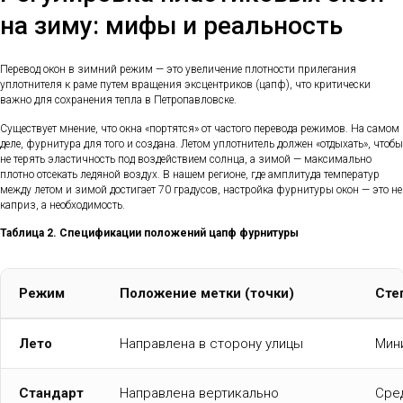
на зиму: мифы и реальность
Перевод окон в зимний режим — это увеличение плотности прилегания
уплотнителя к раме путем вращения эксцентриков (цапф), что критически
важно для сохранения тепла в Петропавловске.
Существует мнение, что окна «портятся» от частого перевода режимов. На самом
деле, фурнитура для того и создана. Летом уплотнитель должен «отдыхать», чтобы
не терять эластичность под воздействием солнца, а зимой — максимально
плотно отсекать ледяной воздух. В нашем регионе, где амплитуда температур
между летом и зимой достигает 70 градусов, настройка фурнитуры окон — это не
каприз, а необходимость.
Таблица 2. Спецификации положений цапф фурнитуры
Режим
Положение метки (точки)
Сте
Лето
Направлена в сторону улицы
Мин
Стандарт
Направлена вертикально
Сре