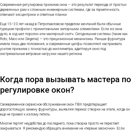
Современная регулировка прижима окна — это результат перехода от простых
деревянных рам к сложным инженерным системам, где за герметичность
отвечают эксцентрики и ответные планки.
Еще 15–20 лет назад в Петропавловске пределом мечтаний были обычные
турецкие профили с примитивными запорными элементами. Если из окна
дуло, в ход шел поролон или малярный скотч. Сегодняшние системы (такие как
Roto, Maco или Siegenia) — это прецизионные механизмы. Раньше фурнитура
имела лишь два положения, а современные цапфы позволяют настраивать
усилие прижима с точностью до миллиметра, адаптируя окно под
экстремальные ветровые нагрузки нашего региона.
Когда пора вызывать мастера по
регулировке окон?
Своевременное сервисное обслуживание окон ПВХ предотвращает
дорогостоящую замену фурнитуры, выявляя перекос створки на этапе, когда он
еще не привел к излому петель.
Многие терпят неудобства до последнего, пока створка просто не перестает
закрываться. Я рекомендую обращать внимание на «первые звоночки». Если