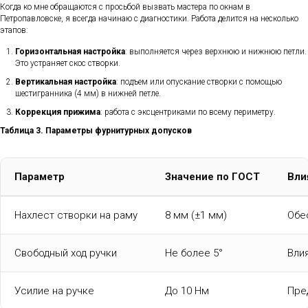
Когда ко мне обращаются с просьбой вызвать мастера по окнам в
Петропавловске, я всегда начинаю с диагностики. Работа делится на несколько
этапов:
Горизонтальная настройка
: выполняется через верхнюю и нижнюю петли.
Это устраняет скос створки.
Вертикальная настройка
: подъем или опускание створки с помощью
шестигранника (4 мм) в нижней петле.
Коррекция прижима
: работа с эксцентриками по всему периметру.
Таблица 3. Параметры фурнитурных допусков
Параметр
Значение по ГОСТ
Вли
Нахлест створки на раму
8 мм (±1 мм)
Обе
Свободный ход ручки
Не более 5°
Вли
Усилие на ручке
До 10 Нм
Пре