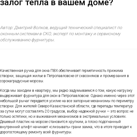
залог тепла в вашем доме?
Автор: Дмитрий Волков, ведущий технический специалист по
оконным системам в СКО, эксперт по монтажу и сервисному
обслуживанию фурнитуры.
Качественная ручка для окна ПВХ обеспечивает герметичность прижима
створки, защищая жилье в Петропавловске от сквозняков и промерзания в
сорокаградусные морозы.
Когда мы заходим в квартиру, мы редко задумываемся о том, какую нагрузку
выдерживает фурнитура для окон в Петропавловске. Однако именно через этот
небольшой рычаг передается усилие на все запорные механизмы по периметру
створки. Для жителей Северо-Казахстанской области, где перепады температур
за сутки могут составлять 20 градусов, выбор надежной ручки — это вопрос не
только эстетики, но и выживания механизмов в экстремальных условиях.
Дешевый пластик на морозе становится хрупким, а плохо подогнанный
внутренний штифт начинает «слизывать» грани замка, что в итоге приводит к
дорогостоящему ремонту всей фурнитуры.