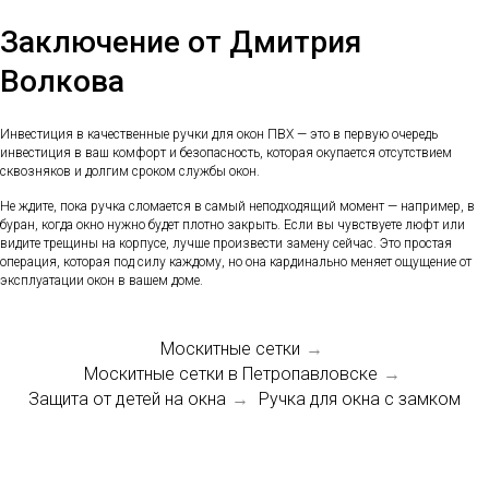
Заключение от Дмитрия
Волкова
Инвестиция в качественные ручки для окон ПВХ — это в первую очередь
инвестиция в ваш комфорт и безопасность, которая окупается отсутствием
сквозняков и долгим сроком службы окон.
Не ждите, пока ручка сломается в самый неподходящий момент — например, в
буран, когда окно нужно будет плотно закрыть. Если вы чувствуете люфт или
видите трещины на корпусе, лучше произвести замену сейчас. Это простая
операция, которая под силу каждому, но она кардинально меняет ощущение от
эксплуатации окон в вашем доме.
Москитные сетки
→
Москитные сетки в Петропавловске
→
Защита от детей на окна
Ручка для окна с замком
→