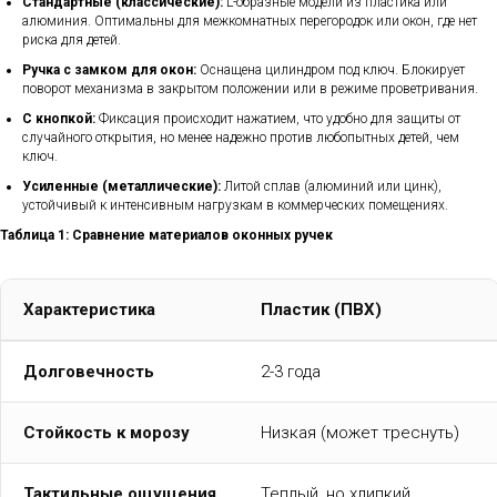
Стандартные (классические):
L-образные модели из пластика или
алюминия. Оптимальны для межкомнатных перегородок или окон, где нет
риска для детей.
Ручка с замком для окон:
Оснащена цилиндром под ключ. Блокирует
поворот механизма в закрытом положении или в режиме проветривания.
С кнопкой:
Фиксация происходит нажатием, что удобно для защиты от
случайного открытия, но менее надежно против любопытных детей, чем
ключ.
Усиленные (металлические):
Литой сплав (алюминий или цинк),
устойчивый к интенсивным нагрузкам в коммерческих помещениях.
Таблица 1: Сравнение материалов оконных ручек
Характеристика
Пластик (ПВХ)
Долговечность
2-3 года
Стойкость к морозу
Низкая (может треснуть)
Тактильные ощущения
Теплый, но хлипкий