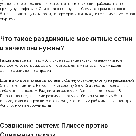
уже не просто расходник, а инженерная часть остекления, работающая по
принципу шкафа-купе. Они решают главную проблему панорамных окон и
балконов: как защитить проем, не перегораживая выход и не занимая место при
открытии.
Что такое раздвижные москитные сетки
и зачем они нужны?
Раздвижные сетки — это мобильные защитные экраны на алюминиевом
каркасе, которые перемещаются по специальным направляющим вдоль
оконного или дверного проема.
Если вы хоть раз пытались поставить обычную рамочную сетку на раздвижной
балкон системы типа Provedal, вы знаете эту боль. Она либо выпадает от ветра,
либо мешает створкам. Раздвижная система избавляет от этого хаоса. В
Петропавловске, с нашими резкими ветрами и обилием мошкары у берегов
Ишима, такая конструкция становится единственным рабочим вариантом для
больших площадей остекления.
Сравнение систем: Плиссе против
Сдвижных рамок