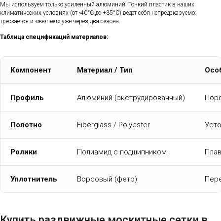
Мы используем только усиленный алюминий. Тонкий пластик в наших
климатических условиях (от -40°C до +35°C) ведет себя непредсказуемо:
трескается и «желтеет» уже через два сезона.
Таблица спецификаций материалов:
Компонент
Материал / Тип
Осо
Профиль
Алюминий (экструдированный)
Поро
Полотно
Fiberglass / Polyester
Усто
Ролики
Полиамид с подшипником
Плав
Уплотнитель
Ворсовый (фетр)
Пере
Купить раздвижные москитные сетки в