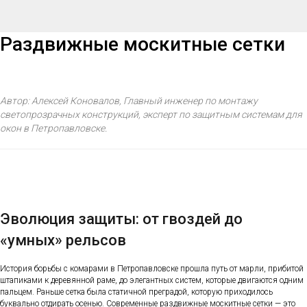
Раздвижные москитные сетки
Автор: Алексей Коновалов, Главный инженер по монтажу
светопрозрачных конструкций, эксперт по защитным системам для
окон в Петропавловске.
Эволюция защиты: от гвоздей до
«умных» рельсов
История борьбы с комарами в Петропавловске прошла путь от марли, прибитой
штапиками к деревянной раме, до элегантных систем, которые двигаются одним
пальцем. Раньше сетка была статичной преградой, которую приходилось
буквально отдирать осенью. Современные раздвижные москитные сетки — это