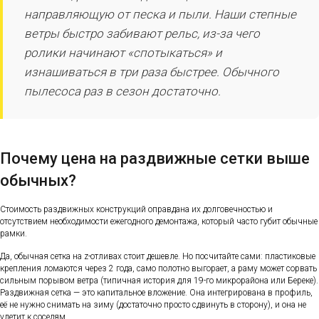
направляющую от песка и пыли. Наши степные
ветры быстро забивают рельс, из-за чего
ролики начинают «спотыкаться» и
изнашиваться в три раза быстрее. Обычного
пылесоса раз в сезон достаточно.
Почему цена на раздвижные сетки выше
обычных?
Стоимость раздвижных конструкций оправдана их долговечностью и
отсутствием необходимости ежегодного демонтажа, который часто губит обычные
рамки.
Да, обычная сетка на z-отливах стоит дешевле. Но посчитайте сами: пластиковые
крепления ломаются через 2 года, само полотно выгорает, а раму может сорвать
сильным порывом ветра (типичная история для 19-го микрорайона или Береке).
Раздвижная сетка — это капитальное вложение. Она интегрирована в профиль,
её не нужно снимать на зиму (достаточно просто сдвинуть в сторону), и она не
улетит к соседям.