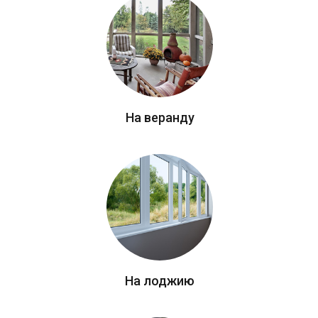
На веранду
На лоджию