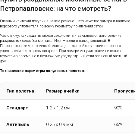
Петропавловске: на что смотреть?
Главный критерий покупки в нашем регионе — это качество замера и наличие
ворсового уплотнителя по всему периметру прилегания сетки.
Часто вижу, как люди пытаются сэкономить и заказывают изготовление
раздвижных сеток без монтажа. Итог — щели в палец толщиной. В
Петропавловске много мелкой мошки, для которой отсутствие фетрового
уплотнителя — это открытая дверь. При замере мы учитываем не только
геометрию проема, но и возможную усадку здания, если это новый частный
дом.
Технические параметры популярных полотен:
Тип полотна
Размер ячейки
Пропускн
Стандарт
1.2 x 1.2 мм
90%
Антипыль
0.25 x 0.9 мм
65%