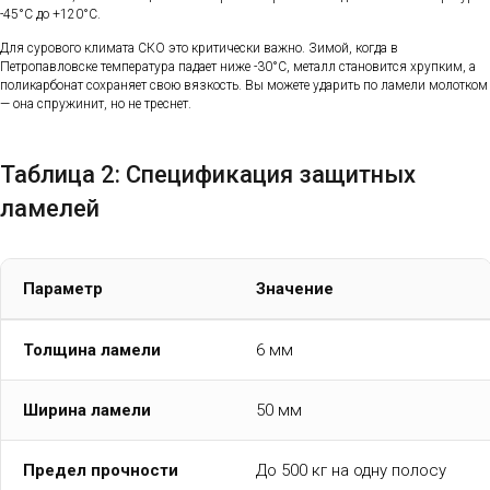
-45°C до +120°C.
Для сурового климата СКО это критически важно. Зимой, когда в
Петропавловске температура падает ниже -30°C, металл становится хрупким, а
поликарбонат сохраняет свою вязкость. Вы можете ударить по ламели молотком
— она спружинит, но не треснет.
Таблица 2: Спецификация защитных
ламелей
Параметр
Значение
Толщина ламели
6 мм
Ширина ламели
50 мм
Предел прочности
До 500 кг на одну полосу