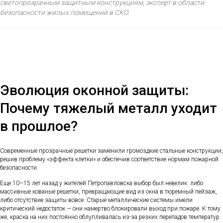
светопрозрачным защитным конструкциям, эксперт в области
безопасности жилых помещений в СКО.
Эволюция оконной защиты:
Почему тяжелый металл уходит
в прошлое?
Современные прозрачные решетки заменили громоздкие стальные конструкции,
решив проблему «эффекта клетки» и обеспечив соответствие нормам пожарной
безопасности.
Еще 10–15 лет назад у жителей Петропавловска выбор был невелик: либо
массивные кованые решетки, превращающие вид из окна в тюремный пейзаж,
либо отсутствие защиты вовсе. Старые металлические системы имели
критический недостаток — они намертво блокировали выход при пожаре. К тому
же, краска на них постоянно облупливалась из-за резких перепадов температур