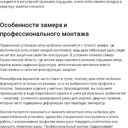
нуждается в регулярной промывке под душем, иначе поток свежего воздуха в
квартиру заметно снизится.
Особенности замера и
профессионального монтажа
Правильная установка сеток на балкон начинается с точного замера, где
критическую роль играет каждый миллиметр, ведь даже небольшая щель сведет
на нет все защитные свойства конструкции. В условиях климата Северо-
Казахстанской области, где летняя жара сменяется резкими порывами ветра,
крайне важна надежная фурнитура: металлические крепления вместо
пластиковых и наличие фиксирующих защелок.
Разнообразие вариантов часто ставит в тупик, поэтому цена сетки на балкон
формируется не только из размера, но и из выбранного типа профиля и
полотна. Заказывая изделия у местных производителей, вы получаете
преимущество в виде оперативного сервиса и учета региональных особенностей
— например, усиленного армирования рамы для широких дверных проемов,
которые часто подвержены деформации при перепадах температур.
Многие пытаются сэкономить и заказать москитную сетку на балкон для
самостоятельной установки, однако без специального инструмента и опыта
работы с алюминиевым профилем велик риск повредить уплотнитель или
нарушить геометрию рамы. Профессиональный монтаж подразумевает