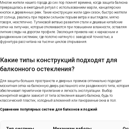
Многие жители нашего города до сих пор помнят времена, когда защита балкона
превращалась в ежегодный ритуал с использованием марли, канцелярских
кнопок и деревянных реек. Такие конструкции жили один сезон, быстро желтели
от солнца, рвались при первом сильном порыве ветра и выглядели, мягко
говоря, неэстетично. Тупиковой ветвью развития стали и дешевые китайские
сетки на липучках, которые отклеиваются при повышении влажности, оставляя
липкие следы на дорогом профиле. Эволюция привела нас к каркасным и
раздвижным системам, где полотно натянуто с заводской точностью, а
фурнитура рассчитана на тысячи циклов открывания.
Какие типы конструкций подходят для
балконного остекления?
Для защиты больших пространств и дверных проемов оптимально подходит
москитная сетка на балконную дверь распашного или раздвижного типа, которая
обеспечивает герметичное прилегание и легкость эксплуатации. Выбор
конкретной модели зависит от типа остекления вашего балкона, будь то
классический пластик, холодный алюминий или панорамные окна в пол.
Сравнение популярных систем для балконов и лоджий
Тип системы
Механизм работы
Ос