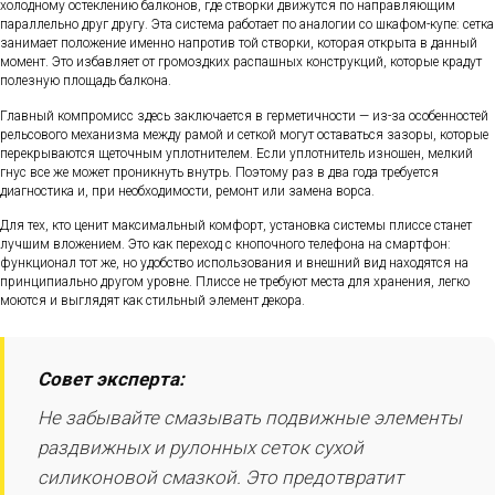
холодному остеклению балконов, где створки движутся по направляющим
параллельно друг другу. Эта система работает по аналогии со шкафом-купе: сетка
занимает положение именно напротив той створки, которая открыта в данный
момент. Это избавляет от громоздких распашных конструкций, которые крадут
полезную площадь балкона.
Главный компромисс здесь заключается в герметичности — из-за особенностей
рельсового механизма между рамой и сеткой могут оставаться зазоры, которые
перекрываются щеточным уплотнителем. Если уплотнитель изношен, мелкий
гнус все же может проникнуть внутрь. Поэтому раз в два года требуется
диагностика и, при необходимости, ремонт или замена ворса.
Для тех, кто ценит максимальный комфорт, установка системы плиссе станет
лучшим вложением. Это как переход с кнопочного телефона на смартфон:
функционал тот же, но удобство использования и внешний вид находятся на
принципиально другом уровне. Плиссе не требуют места для хранения, легко
моются и выглядят как стильный элемент декора.
Совет эксперта:
Не забывайте смазывать подвижные элементы
раздвижных и рулонных сеток сухой
силиконовой смазкой. Это предотвратит