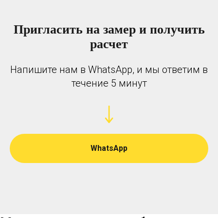
Москитная система "Раздвижная
белая"
Пригласить на замер и получить
расчет
Сетка (полотно) - антипыль.
Цвет профиля - белый.
Напишите нам в WhatsApp, и мы ответим в
Перекрытие оконных проёмов на балконе.
течение 5 минут
Количество - 2 шт.
Общий размер конструкции - 2,2 кв.м.
WhatsApp