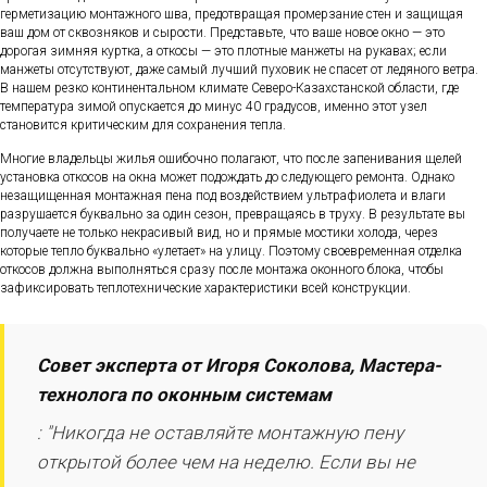
герметизацию монтажного шва, предотвращая промерзание стен и защищая
ваш дом от сквозняков и сырости. Представьте, что ваше новое окно — это
дорогая зимняя куртка, а откосы — это плотные манжеты на рукавах; если
манжеты отсутствуют, даже самый лучший пуховик не спасет от ледяного ветра.
В нашем резко континентальном климате Северо-Казахстанской области, где
температура зимой опускается до минус 40 градусов, именно этот узел
становится критическим для сохранения тепла.
Многие владельцы жилья ошибочно полагают, что после запенивания щелей
установка откосов на окна может подождать до следующего ремонта. Однако
незащищенная монтажная пена под воздействием ультрафиолета и влаги
разрушается буквально за один сезон, превращаясь в труху. В результате вы
получаете не только некрасивый вид, но и прямые мостики холода, через
которые тепло буквально «улетает» на улицу. Поэтому своевременная отделка
откосов должна выполняться сразу после монтажа оконного блока, чтобы
зафиксировать теплотехнические характеристики всей конструкции.
Совет эксперта от Игоря Соколова, Мастера-
технолога по оконным системам
: "Никогда не оставляйте монтажную пену
открытой более чем на неделю. Если вы не