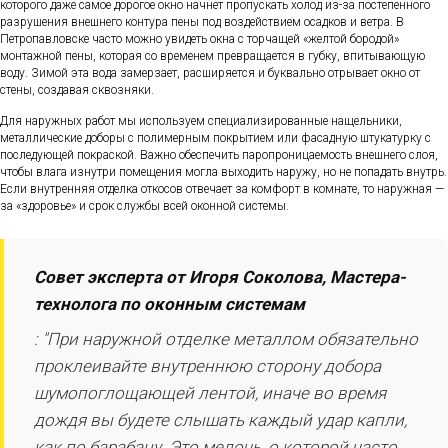
которого даже самое дорогое окно начнет пропускать холод из-за постепенного
разрушения внешнего контура пены под воздействием осадков и ветра. В
Петропавловске часто можно увидеть окна с торчащей «желтой бородой»
монтажной пены, которая со временем превращается в губку, впитывающую
воду. Зимой эта вода замерзает, расширяется и буквально отрывает окно от
стены, создавая сквозняки.
Для наружных работ мы используем специализированные нащельники,
металлические доборы с полимерным покрытием или фасадную штукатурку с
последующей покраской. Важно обеспечить паропроницаемость внешнего слоя,
чтобы влага изнутри помещения могла выходить наружу, но не попадать внутрь.
Если внутренняя отделка откосов отвечает за комфорт в комнате, то наружная —
за «здоровье» и срок службы всей оконной системы.
Совет эксперта от Игоря Соколова, Мастера-
технолога по оконным системам
: "При наружной отделке металлом обязательно
проклеивайте внутреннюю сторону добора
шумопоглощающей лентой, иначе во время
дождя вы будете слышать каждый удар капли,
как по барабану. Это мелочь, о которой часто