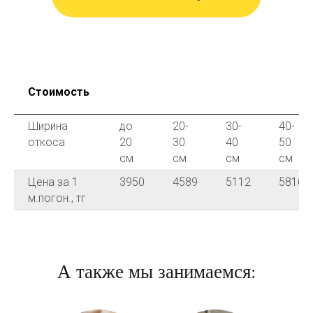
Стоимость
Ширина
до
20-
30-
40-
откоса
20
30
40
50
см
см
см
см
Цена за 1
3950
4589
5112
5810
м.погон., тг
А также мы занимаемся: