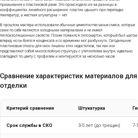
примыкания к пластиковой раме. Это происходило из-за разницы в
коэффициентах линейного расширения: пластик «дышит» при перепадах
температур, а жесткая штукатурка — нет.
В прошлом мастера использовали обычные цементно-песчаные смеси, которые
сами по себе являются холодными материалами и не имеют
теплоизоляционных свойств. Позже появился гипсокартон, который был шагом
вперед, но он боялся конденсата и со временем мог разбухнуть. Сегодняшние
пластиковые откосы для окон лишены этих недостатков, так как они
представляют собой многослойную структуру с утеплителем внутри, идеально
совпадают по цвету с профилем и монтируются за несколько часов.
Сравнение характеристик материалов для
отделки
Критерий сравнения
Штукатурка
Ги
Срок службы в СКО
3-5 лет (до трещин)
7-