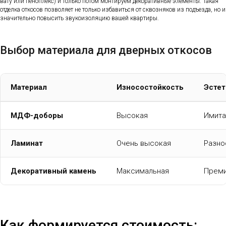
вату или пеноплекс) и только потом монтируем декоративные элементы. Такая
отделка откосов позволяет не только избавиться от сквозняков из подъезда, но и
значительно повысить звукоизоляцию вашей квартиры.
Выбор материала для дверных откосов
Материал
Износостойкость
Эстет
МДФ-доборы
Высокая
Имита
Ламинат
Очень высокая
Разно
Декоративный камень
Максимальная
Преми
Как формируется стоимость: