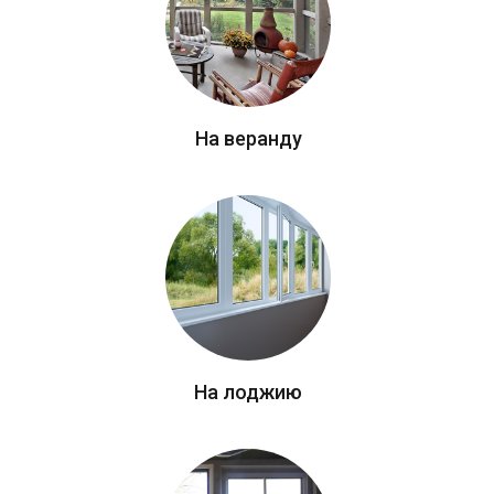
На веранду
На лоджию