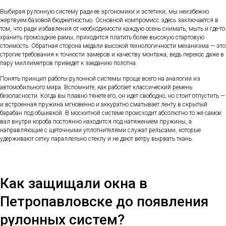
Выбирая рулонную систему ради ее эргономики и эстетики, мы неизбежно
жертвуем базовой бюджетностью. Основной компромисс здесь заключается в
том, что ради избавления от необходимости каждую осень снимать, мыть и где-то
хранить громоздкие рамы, приходится платить более высокую стартовую
стоимость. Обратная сторона медали высокой технологичности механизма — это
строгие требования к точности замеров и качеству монтажа, ведь перекос даже в
пару миллиметров приведет к заеданию полотна.
Понять принцип работы рулонной системы проще всего на аналогии из
автомобильного мира. Вспомните, как работает классический ремень
безопасности. Когда вы плавно тянете его, он идет свободно, но стоит отпустить —
и встроенная пружина мгновенно и аккуратно сматывает ленту в скрытый
барабан под обшивкой. В москитной системе происходит абсолютно то же самое:
вал внутри короба постоянно находится под натяжением пружины, а
направляющие с щеточными уплотнителями служат рельсами, которые
удерживают сетку параллельно стеклу и не дают ветру вырвать ткань.
Как защищали окна в
Петропавловске до появления
рулонных систем?