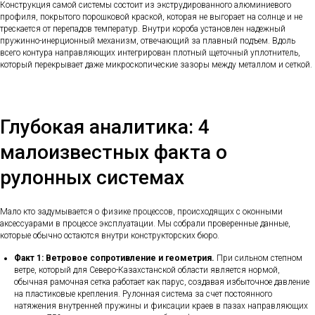
Конструкция самой системы состоит из экструдированного алюминиевого
профиля, покрытого порошковой краской, которая не выгорает на солнце и не
трескается от перепадов температур. Внутри короба установлен надежный
пружинно-инерционный механизм, отвечающий за плавный подъем. Вдоль
всего контура направляющих интегрирован плотный щеточный уплотнитель,
который перекрывает даже микроскопические зазоры между металлом и сеткой.
Глубокая аналитика: 4
малоизвестных факта о
рулонных системах
Мало кто задумывается о физике процессов, происходящих с оконными
аксессуарами в процессе эксплуатации. Мы собрали проверенные данные,
которые обычно остаются внутри конструкторских бюро.
Факт 1: Ветровое сопротивление и геометрия.
При сильном степном
ветре, который для Северо-Казахстанской области является нормой,
обычная рамочная сетка работает как парус, создавая избыточное давление
на пластиковые крепления. Рулонная система за счет постоянного
натяжения внутренней пружины и фиксации краев в пазах направляющих