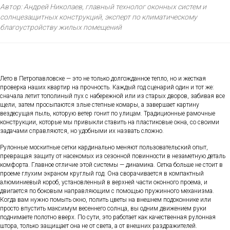
Автор: Андрей Николаев, главный технолог оконных систем и
солнцезащитных конструкций, эксперт по климатическому
благоустройству жилых помещений
Лето в Петропавловске — это не только долгожданное тепло, но и жесткая
проверка наших квартир на прочность. Каждый год сценарий один и тот же:
сначала летит тополиный пух с набережной или из старых дворов, забивая все
щели, затем просыпаются злые степные комары, а завершает картину
вездесущая пыль, которую ветер гонит по улицам. Традиционные рамочные
конструкции, которые мы привыкли ставить на пластиковые окна, со своими
задачами справляются, но удобными их назвать сложно.
Рулонные москитные сетки кардинально меняют пользовательский опыт,
превращая защиту от насекомых из сезонной повинности в незаметную деталь
комфорта. Главное отличие этой системы — динамика. Сетка больше не стоит в
проеме глухим экраном круглый год. Она сворачивается в компактный
алюминиевый короб, установленный в верхней части оконного проема, и
двигается по боковым направляющим с помощью пружинного механизма.
Когда вам нужно помыть окно, полить цветы на внешнем подоконнике или
просто впустить максимум весеннего солнца, вы одним движением руки
поднимаете полотно вверх. По сути, это работает как качественная рулонная
штора, только защищает она не от света, а от внешних раздражителей.