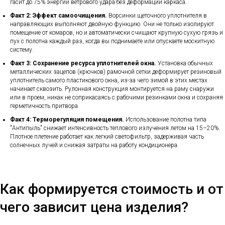
гасит до 75% энергии ветрового удара без деформации каркаса.
Факт 2: Эффект самоочищения.
Ворсинки щеточного уплотнителя в
направляющих выполняют двойную функцию. Они не только изолируют
помещение от комаров, но и автоматически счищают крупную сухую грязь и
пух с полотна каждый раз, когда вы поднимаете или опускаете москитную
систему.
Факт 3: Сохранение ресурса уплотнителей окна.
Установка обычных
металлических зацепов (крючков) рамочной сетки деформирует резиновый
уплотнитель самого пластикового окна, из-за чего зимой в этих местах
начинает сквозить. Рулонная конструкция монтируется на раму снаружи
или в проем, никак не соприкасаясь с рабочими резинками окна и сохраняя
герметичность притвора.
Факт 4: Терморегуляция помещения.
Использование полотна типа
"Антипыль" снижает интенсивность теплового излучения летом на 15–20%.
Плотное плетение работает как легкий светофильтр, задерживая часть
солнечных лучей и снижая затраты на работу кондиционера.
Как формируется стоимость и от
чего зависит цена изделия?