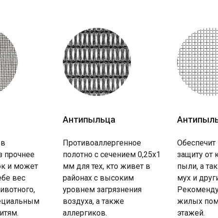
Антипыльца
Антипыл
 в
Противоаллергенное
Обеспечит
з прочнее
полотно с сечением 0,25х1
защиту от 
к и может
мм для тех, кто живет в
пыли, а та
ебе вес
районах с высоким
мух и друг
ивотного,
уровнем загрязнения
Рекоменду
пециальным
воздуха, а также
жилых пом
итям.
аллергиков.
этажей.