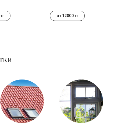
тг
от 12000 тг
тки