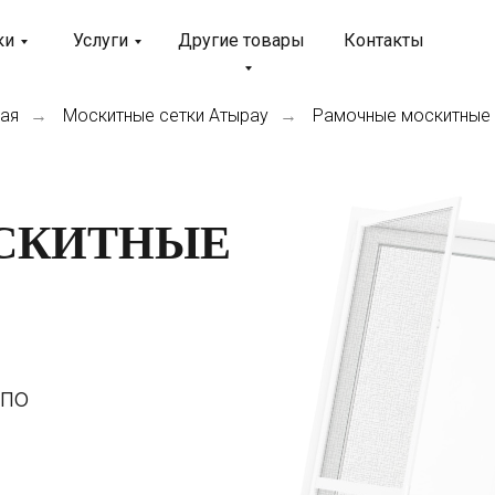
ки
Услуги
Другие товары
Контакты
ная
Москитные сетки Атырау
Рамочные москитные 
→
→
СКИТНЫЕ
 по