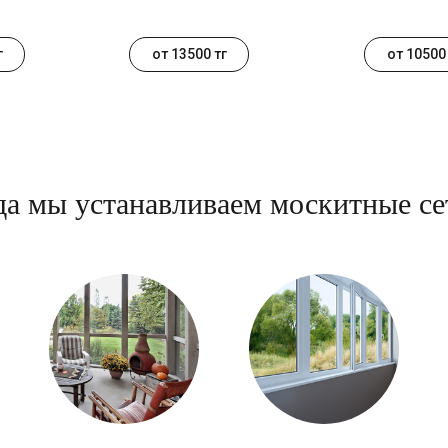
г
от 13500 тг
от 10500 
да мы устанавливаем москитные се