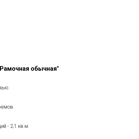
"Рамочная обычная"
авью.
оёмов.
й - 2,1 кв.м.