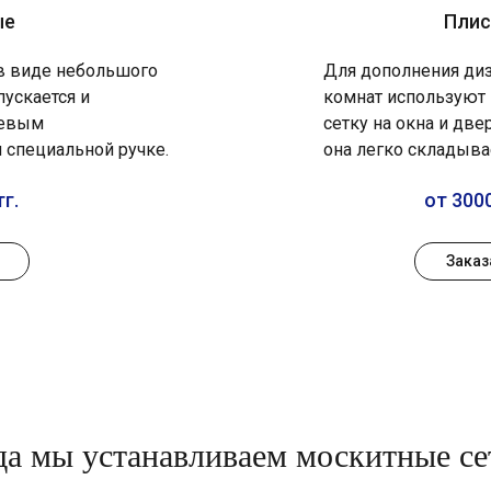
ые
Плис
 в виде небольшого
Для дополнения диз
пускается и
комнат используют
иевым
сетку на окна и две
 специальной ручке.
она легко складыва
тг.
от 3000
Заказ
да мы устанавливаем москитные се