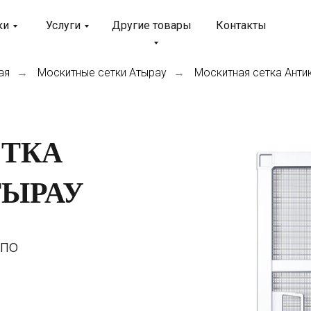
ки
Услуги
Другие товары
Контакты
ая
Москитные сетки Атырау
Москитная сетка Ант
→
→
ЕТКА
ТЫРАУ
 по