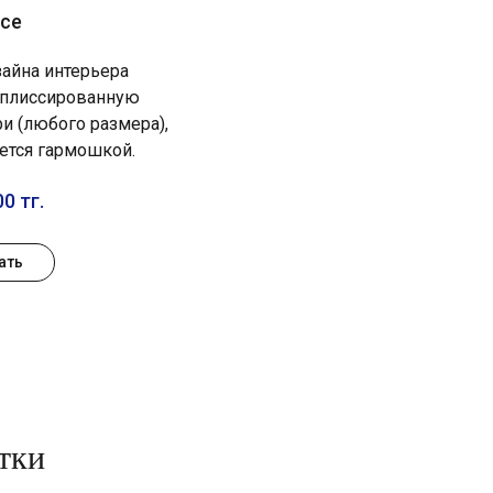
се
айна интерьера
 плиссированную
ри (любого размера),
ется гармошкой.
0 тг.
ать
тки