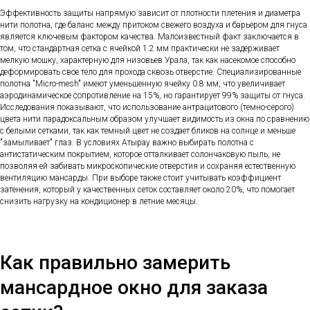
Эффективность защиты напрямую зависит от плотности плетения и диаметра
нити полотна, где баланс между притоком свежего воздуха и барьером для гнуса
является ключевым фактором качества. Малоизвестный факт заключается в
том, что стандартная сетка с ячейкой 1.2 мм практически не задерживает
мелкую мошку, характерную для низовьев Урала, так как насекомое способно
деформировать свое тело для прохода сквозь отверстие. Специализированные
полотна "Micro-mesh" имеют уменьшенную ячейку 0.8 мм, что увеличивает
аэродинамическое сопротивление на 15%, но гарантирует 99% защиты от гнуса.
Исследования показывают, что использование антрацитового (темно-серого)
цвета нити парадоксальным образом улучшает видимость из окна по сравнению
с белыми сетками, так как темный цвет не создает бликов на солнце и меньше
"замыливает" глаз. В условиях Атырау важно выбирать полотна с
антистатическим покрытием, которое отталкивает солончаковую пыль, не
позволяя ей забивать микроскопические отверстия и сохраняя естественную
вентиляцию мансарды. При выборе также стоит учитывать коэффициент
затенения, который у качественных сеток составляет около 20%, что помогает
снизить нагрузку на кондиционер в летние месяцы.
Как правильно замерить
мансардное окно для заказа