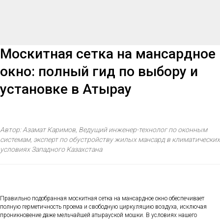
Москитная сетка на мансардное
окно: полный гид по выбору и
установке в Атырау
Автор: Азамат Каримов, Ведущий инженер-технолог по оконным
системам, эксперт по обустройству жилых мансард в климатических
условиях Западного Казахстана
Правильно подобранная москитная сетка на мансардное окно обеспечивает
полную герметичность проема и свободную циркуляцию воздуха, исключая
проникновение даже мельчайшей атырауской мошки. В условиях нашего