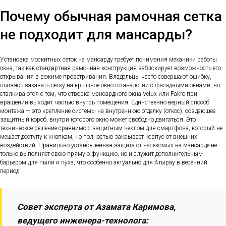
Почему обычная рамочная сетка
не подходит для мансарды?
Установка москитных сеток на мансарду требует понимания механики работы
окна, так как стандартная рамочная конструкция заблокирует возможность его
открывания в режиме проветривания. Владельцы часто совершают ошибку,
пытаясь заказать сетку на крышное окно по аналогии с фасадными окнами, но
сталкиваются с тем, что створка мансардного окна Velux или Fakro при
вращении выходит частью внутрь помещения. Единственно верный способ
монтажа — это крепление системы на внутреннюю отделку (откос), создающее
защитный короб, внутри которого окно может свободно двигаться. Это
техническое решение сравнимо с защитным чехлом для смартфона, который не
мешает доступу к кнопкам, но полностью закрывает корпус от внешних
воздействий. Правильно установленная защита от насекомых на мансарде не
только выполняет свою прямую функцию, но и служит дополнительным
барьером для пыли и пуха, что особенно актуально для Атырау в весенний
период.
Совет эксперта от Азамата Каримова,
ведущего инженера-технолога: