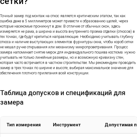
сетки?
Точный замер под монтаж на откос является критическим этапом, так как
ошибка даже в 5 миллиметров может привести к образованию щелей, через
которые насекомые проникнут в дом. В отличие от обычных окон, здесь
измеряется не рама, а ширина и высота внутреннего проема отделки (откосов) в
тех точках, где будут крепиться направляющие. Необходимо учитывать глубину
откоса и наличие выступающих элементов фурнитуры окна, чтобы короб сетки
не мешал ручке открывания или механизму микропроветривания. Процесс
замера напоминает снятие мерок для индивидуального пошива костюма: нужно
учитывать не только линейные размеры, но и возможную кривизну стен,
которая часто встречается в частном строительстве. Мы рекомендуем проводить
замер в трех точках по ширине и высоте, выбирая максимальное значение для
обеспечения плотного прилегания всей конструкции.
Таблица допусков и спецификаций для
замера
Тип измерения
Инструмент
Допустимая 