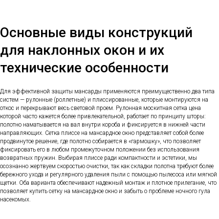
Основные виды конструкций
для наклонных окон и их
технические особенности
Для эффективной защиты мансарды применяются преимущественно два типа
систем — рулонные (роллетные) и плиссированные, которые монтируются на
откос и перекрывают весь световой проем. Рулонная москитная сетка цена
которой часто кажется более привлекательной, работает по принципу шторы:
полотно наматывается на вал внутри короба и фиксируется в нижней части
направляющих. Сетка плиссе на мансардное окно представляет собой более
продвинутое решение, где полотно собирается в «гармошку», что позволяет
фиксировать его в любом промежуточном положении без использования
возвратных пружин. Выбирая плиссе ради компактности и эстетики, мы
осознанно жертвуем скоростью очистки, так как складки полотна требуют более
бережного ухода и регулярного удаления пыли с помощью пылесоса или мягкой
щетки. Оба варианта обеспечивают надежный монтаж и плотное прилегание, что
позволяет купить сетку на мансардное окно и забыть о проблеме ночного гула
насекомых.