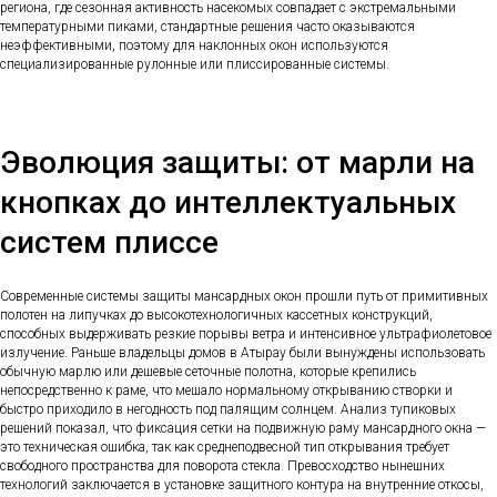
региона, где сезонная активность насекомых совпадает с экстремальными
температурными пиками, стандартные решения часто оказываются
неэффективными, поэтому для наклонных окон используются
специализированные рулонные или плиссированные системы.
Эволюция защиты: от марли на
кнопках до интеллектуальных
систем плиссе
Современные системы защиты мансардных окон прошли путь от примитивных
полотен на липучках до высокотехнологичных кассетных конструкций,
способных выдерживать резкие порывы ветра и интенсивное ультрафиолетовое
излучение. Раньше владельцы домов в Атырау были вынуждены использовать
обычную марлю или дешевые сеточные полотна, которые крепились
непосредственно к раме, что мешало нормальному открыванию створки и
быстро приходило в негодность под палящим солнцем. Анализ тупиковых
решений показал, что фиксация сетки на подвижную раму мансардного окна —
это техническая ошибка, так как среднеподвесной тип открывания требует
свободного пространства для поворота стекла. Превосходство нынешних
технологий заключается в установке защитного контура на внутренние откосы,