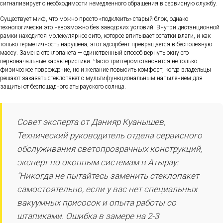
сигнализирует о необходимости немедленного обращения в сервисную службу.
Существует миф, что можно просто «подклеить» старый блок, однако
технологически это невозможно без заводских условий. Внутри дистанционной
рамки находится молекулярное сито, которое впитывает остатки влаги, и как
только герметичность нарушена, этот адсорбент превращается в бесполезную
массу. Замена стеклопакета — единственный способ вернуть окну его
первоначальные характеристики. Часто триггером становится не только
физическое повреждение, но и желание повысить комфорт, когда владельцы
решают заказать стеклопакет с мультифункциональным напылением для
защиты от беспощадного атырауского солнца.
Совет эксперта от Данияр Куанышев,
Технический руководитель отдела сервисного
обслуживания светопрозрачных конструкций,
эксперт по оконным системам в Атырау:
"Никогда не пытайтесь заменить стеклопакет
самостоятельно, если у вас нет специальных
вакуумных присосок и опыта работы со
штапиками. Ошибка в замере на 2-3