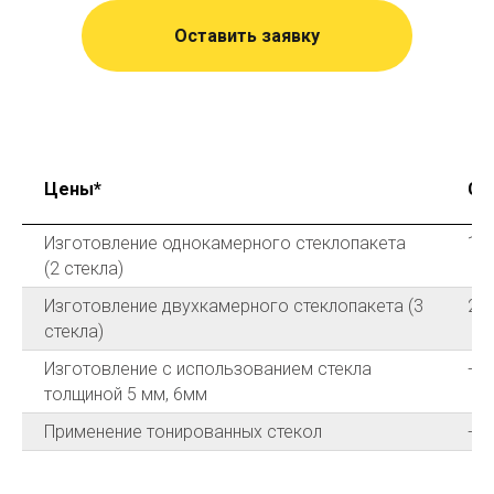
Оставить заявку
Цены*
Сто
Изготовление однокамерного стеклопакета
14
(2 стекла)
Изготовление двухкамерного стеклопакета (3
20
стекла)
Изготовление с использованием стекла
+20
толщиной 5 мм, 6мм
Применение тонированных стекол
+25