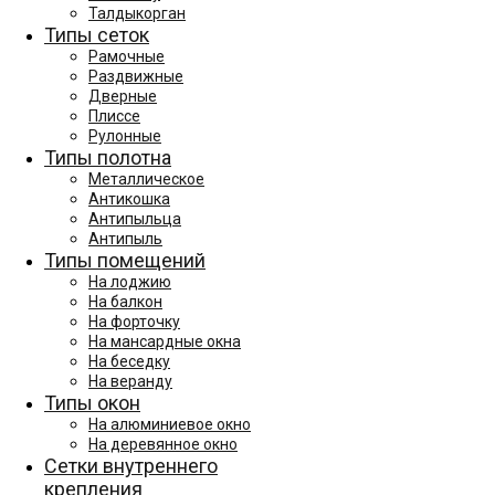
Талдыкорган
Типы сеток
Рамочные
Раздвижные
Дверные
Плиссе
Рулонные
Типы полотна
Металлическое
Антикошка
Антипыльца
Антипыль
Типы помещений
На лоджию
На балкон
На форточку
На мансардные окна
На беседку
На веранду
Типы окон
На алюминиевое окно
На деревянное окно
Сетки внутреннего
крепления