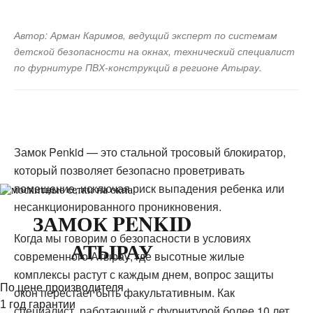
Автор: Арман Каримов, ведущий эксперт по системам
детской безопасности на окнах, технический специалист
по фурнитуре ПВХ-конструкций в регионе Атырау.
Замок Penkid — это стальной тросовый блокиратор,
который позволяет безопасно проветривать
помещение, исключая риск выпадения ребенка или
несанкционированного проникновения.
ЗАМОК PENKID
Когда мы говорим о безопасности в условиях
АТЫРАУ
современного Атырау, где высотные жилые
комплексы растут с каждым днем, вопрос защиты
По цене производителя
окон перестает быть факультативным. Как
1 год гарантии
специалист, работающий с фурнитурой более 10 лет,