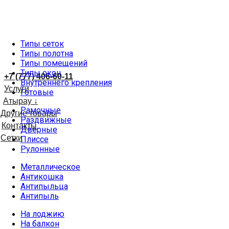
Типы сеток
Типы полотна
Типы помещений
Типы окон
+7 (777) 406-60-11
Внутреннего крепления
Услуги
Готовые
Атырау ↓
Рамочные
Другие товары
Раздвижные
Контакты
Дверные
Сетки
Плиссе
Рулонные
Металлическое
Антикошка
Антипыльца
Антипыль
На лоджию
На балкон