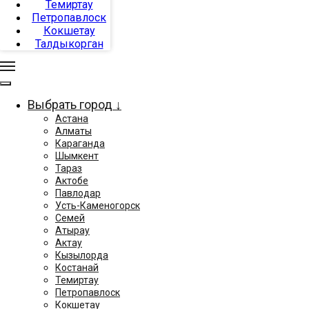
Темиртау
Петропавлоск
Кокшетау
Талдыкорган
Выбрать город ↓
Астана
Алматы
Караганда
Шымкент
Тараз
Актобе
Павлодар
Усть-Каменогорск
Семей
Атырау
Актау
Кызылорда
Костанай
Темиртау
Петропавлоск
Кокшетау