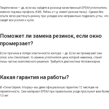
Теоретически — да, если вы найдете в рознице качественный EPDM-уплотнитель
именно под ваш профиль (KBE, Rehau и т.д. имеют разные пазы). Однако без
опыта легко растянуть резину при укладке или неправильно подрезать углы, что
сведет все усилия к нулю.
Поможет ли замена резинок, если окно
промерзает?
Если причина в потере эластичности контура — да. Если же промерзает сам
откос или стеклопакет, то замена уплотнителя цена которой невелика, станет
лишь частью комплексного решения. Требуется диагностика тепловизором.
Какая гарантия на работы?
В «Окна-Сервис Атырау» мы даем официальную гарантию 12 месяцев на
герметичность. Сам материал EPDM при правильном уходе прослужит вам более
10 лет.