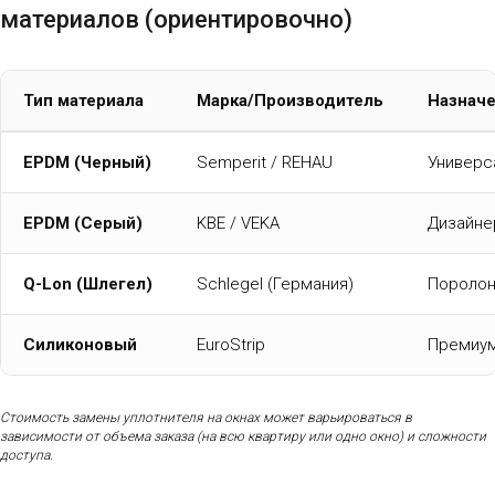
материалов (ориентировочно)
Тип материала
Марка/Производитель
Назнач
EPDM (Черный)
Semperit / REHAU
Универс
EPDM (Серый)
KBE / VEKA
Дизайне
Q-Lon (Шлегел)
Schlegel (Германия)
Поролон
Силиконовый
EuroStrip
Премиум
Стоимость замены уплотнителя на окнах может варьироваться в
зависимости от объема заказа (на всю квартиру или одно окно) и сложности
доступа.