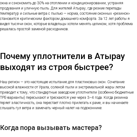
окна и сэкономить до 30% на отоплении и кондиционировании, устраняя
продувания и уличную пыль. Для жителей Атырау, где резкие перепады
температур и сильные ветра с пылью — норма, состояние оконных «резинок»
становится критическим фактором домашнего комфорта. За 12 лет работы я
видел тысячи окон, которые владельцы хотели менять целиком, хотя проблема
решалась простой заменой расходников.
Почему уплотнители в Атырау
выходят из строя быстрее?
Наш регион — это настоящее испытание для пластиковых окон. Сочетание
высокой влажности от Урала, соленой пыли и экстремальной жары летом
приводит к тому, что стандартные заводские уплотнители (особенно бюджетные
TPE-варианты) пересыхают и трескаются уже через 3–4 года. Когда резинка
теряет эластичность, она перестает плотно прилегать к раме, и вы начинаете
слышать гул ветра и замечать черный налет на подоконнике.
Когда пора вызывать мастера?