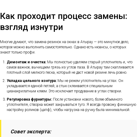
Как проходит процесс замены:
взгляд изнутри
Многие думают, что замена резинок на окнах в Атырау — это минутное дело,
которое можно выполнить самостоятельно. Однако есть нюансы, о которых
знают только профи.
Демонтаж и очистка:
Мы полностью удаляем старый уплотнитель и, что
самое важное, вычищаем грязь из углов паза. В Атырау там скапливается
плотный слой мелкого песка, который не даст новой резине лечь ровно.
Укладка цельного контура:
Мы не режем уплотнитель на углах. Он
укладывается единой петлей, а стык склеивается специальным
цианакрилатным клеем. Это исключает продувание в углах створки.
Регулировка фурнитуры:
После установки нового, более объемного
уплотнителя, створка может закрываться туго. Я всегда провожу финишную
настройку роликов (цапф), чтобы нагрузка на ручку была минимальной.
Совет эксперта: