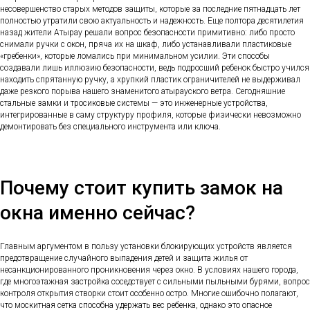
несовершенство старых методов защиты, которые за последние пятнадцать лет
полностью утратили свою актуальность и надежность. Еще полтора десятилетия
назад жители Атырау решали вопрос безопасности примитивно: либо просто
снимали ручки с окон, пряча их на шкаф, либо устанавливали пластиковые
«гребенки», которые ломались при минимальном усилии. Эти способы
создавали лишь иллюзию безопасности, ведь подросший ребенок быстро учился
находить спрятанную ручку, а хрупкий пластик ограничителей не выдерживал
даже резкого порыва нашего знаменитого атырауского ветра. Сегодняшние
стальные замки и тросиковые системы — это инженерные устройства,
интегрированные в саму структуру профиля, которые физически невозможно
демонтировать без специального инструмента или ключа.
Почему стоит купить замок на
окна именно сейчас?
Главным аргументом в пользу установки блокирующих устройств является
предотвращение случайного выпадения детей и защита жилья от
несанкционированного проникновения через окно. В условиях нашего города,
где многоэтажная застройка соседствует с сильными пыльными бурями, вопрос
контроля открытия створки стоит особенно остро. Многие ошибочно полагают,
что москитная сетка способна удержать вес ребенка, однако это опасное