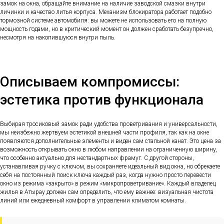
замок на окна, обращайте внимание на наличие заводской смазки внутри
личинки и качество литья корпуса. Механизм блокиратора работает подобно
тормозной системе автомобиля: вы можете не использовать его на полную
мощность годами, но в критический момент он должен сработать безупречно,
несмотря на накопившуюся внутри пыль.
Описываем компромиссы:
эстетика против функционала
Выбирая тросиковый замок ради удобства проветривания и универсальности,
мы неизбежно жертвуем эстетикой внешней части профиля, так как на окне
появляются дополнительные элементы и виден сам стальной канат. Это цена за
возможность открывать окно в любом направлении на ограниченную ширину,
что особенно актуально для нестандартных фрамуг. С другой стороны,
устанавливая ручку с ключом, вы сохраняете идеальный вид окна, но обрекаете
себя на постоянный поиск ключа каждый раз, когда нужно просто перевести
окно из режима «закрыто» в режим «микропроветривание». Каждый владелец
жилья в Атырау должен сам определить, что ему важнее: визуальная чистота
линий или ежедневный комфорт в управлении климатом комнаты.