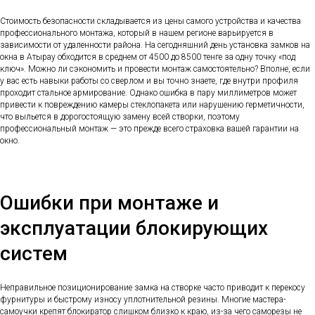
Стоимость безопасности складывается из цены самого устройства и качества
профессионального монтажа, который в нашем регионе варьируется в
зависимости от удаленности района. На сегодняшний день установка замков на
окна в Атырау обходится в среднем от 4500 до 8500 тенге за одну точку «под
ключ». Можно ли сэкономить и провести монтаж самостоятельно? Вполне, если
у вас есть навыки работы со сверлом и вы точно знаете, где внутри профиля
проходит стальное армирование. Однако ошибка в пару миллиметров может
привести к повреждению камеры стеклопакета или нарушению герметичности,
что выльется в дорогостоящую замену всей створки, поэтому
профессиональный монтаж — это прежде всего страховка вашей гарантии на
окно.
Ошибки при монтаже и
эксплуатации блокирующих
систем
Неправильное позиционирование замка на створке часто приводит к перекосу
фурнитуры и быстрому износу уплотнительной резины. Многие мастера-
самоучки крепят блокиратор слишком близко к краю, из-за чего саморезы не