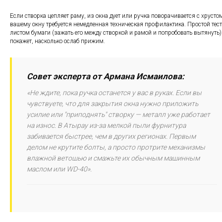
Если створка цепляет раму, из окна дует или ручка поворачивается с хрусто
вашему окну требуется немедленная техническая профилактика. Простой тест
листом бумаги (зажать его между створкой и рамой и попробовать вытянуть)
покажет, насколько ослаб прижим.
Совет эксперта от Армана Исмаилова:
«Не ждите, пока ручка останется у вас в руках. Если вы
чувствуете, что для закрытия окна нужно приложить
усилие или "приподнять" створку — металл уже работает
на износ. В Атырау из-за мелкой пыли фурнитура
забивается быстрее, чем в других регионах. Первым
делом не крутите болты, а просто протрите механизмы
влажной ветошью и смажьте их обычным машинным
маслом или WD-40».