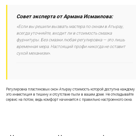
Совет эксперта от Армана Исмаилова:
«Если вы решили вызвать мастера по окнам в Атырау,
всегда уточняйте, входит ли в стоимость смазка
фурнитуры. Без смазки любая регулировка — это лишь
временная мера. Настоящий профи никогда не оставит
сухой механизм».
Регулировка пластиковых окон Атырау стоимость которой доступна каждому
это инвестиция в тишину и отсутствие пыли в вашем доме. Не откладывайте
сервис на потом, ведь комфорт начинается с правильно настроенного окна.