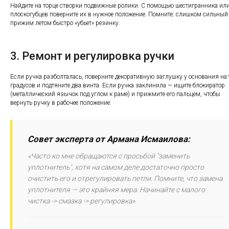
Найдите на торце створки подвижные ролики. С помощью шестигранника ил
плоскогубцев поверните их в нужное положение. Помните: слишком сильный
прижим летом быстро «убьет» резинку.
3. Ремонт и регулировка ручки
Если ручка разболталась, поверните декоративную заглушку у основания на
градусов и подтяните два винта. Если ручка заклинила — ищите блокиратор
(металлический язычок под углом к раме) и прижмите его пальцем, чтобы
вернуть ручку в рабочее положение.
Совет эксперта от Армана Исмаилова:
«Часто ко мне обращаются с просьбой "заменить
уплотнитель", хотя на самом деле достаточно просто
очистить его и отрегулировать петли. Помните, что замена
уплотнителя — это крайняя мера. Начинайте с малого:
чистка -> смазка -> регулировка».