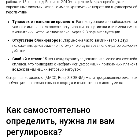
работали 15 лет назад. В начале 2010-х на рынке Атырау преобладали
упрощенные системы, которые имели критические недостатки в долгосрочно
перспективе.
Тупиковые технологии прошлого:
Ранние турецкие и китайские систе
часто не имели возможности регулировки по вертикали или имели «мягк
эксцентрики, которые стачивались через 2-3 года эксплуатации.
Отсутствие блокираторов:
Старые окна часто заклинивало в двух
положениях одновременно, потому что отсутствовал блокиратор ошибочн
действия.
Слабый металл:
15 лет назад фурнитура делалась из менее износостой
сплавов, что приводило к необратимой деформации прижимных планок 
воздействием наших ветровых нагрузок.
Сегодняшние системы (MACO, Roto, SIEGENIA) — это прецизионные механиз
требующие профессионального подхода и качественного инструмента.
Как самостоятельно
определить, нужна ли вам
регулировка?