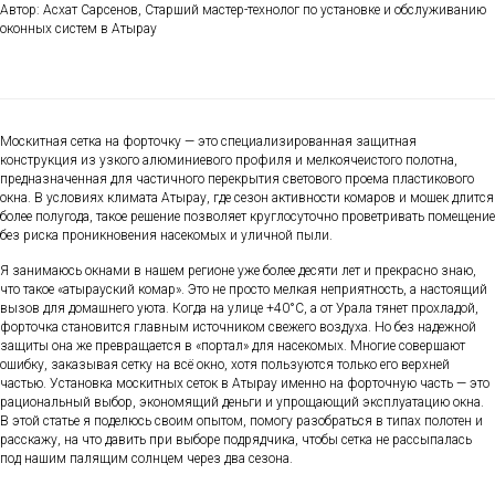
Автор: Асхат Сарсенов, Старший мастер-технолог по установке и обслуживанию
оконных систем в Атырау
Москитная сетка на форточку — это специализированная защитная
конструкция из узкого алюминиевого профиля и мелкоячеистого полотна,
предназначенная для частичного перекрытия светового проема пластикового
окна. В условиях климата Атырау, где сезон активности комаров и мошек длится
более полугода, такое решение позволяет круглосуточно проветривать помещение
без риска проникновения насекомых и уличной пыли.
Я занимаюсь окнами в нашем регионе уже более десяти лет и прекрасно знаю,
что такое «атырауский комар». Это не просто мелкая неприятность, а настоящий
вызов для домашнего уюта. Когда на улице +40°C, а от Урала тянет прохладой,
форточка становится главным источником свежего воздуха. Но без надежной
защиты она же превращается в «портал» для насекомых. Многие совершают
ошибку, заказывая сетку на всё окно, хотя пользуются только его верхней
частью. Установка москитных сеток в Атырау именно на форточную часть — это
рациональный выбор, экономящий деньги и упрощающий эксплуатацию окна.
В этой статье я поделюсь своим опытом, помогу разобраться в типах полотен и
расскажу, на что давить при выборе подрядчика, чтобы сетка не рассыпалась
под нашим палящим солнцем через два сезона.