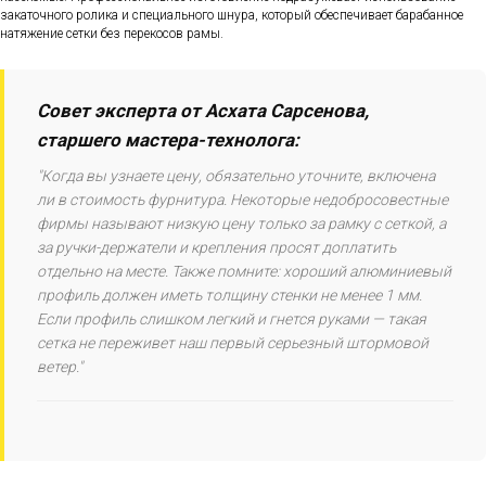
закаточного ролика и специального шнура, который обеспечивает барабанное
натяжение сетки без перекосов рамы.
Совет эксперта от Асхата Сарсенова,
старшего мастера-технолога:
"Когда вы узнаете цену, обязательно уточните, включена
ли в стоимость фурнитура. Некоторые недобросовестные
фирмы называют низкую цену только за рамку с сеткой, а
за ручки-держатели и крепления просят доплатить
отдельно на месте. Также помните: хороший алюминиевый
профиль должен иметь толщину стенки не менее 1 мм.
Если профиль слишком легкий и гнется руками — такая
сетка не переживет наш первый серьезный штормовой
ветер."