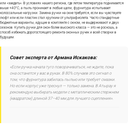
или «заедать». В условиях нашего региона, где летом температура поднимается
выше +40°C, а пыль проникает в любые щели, фурнитура испытывает
колоссальные нагрузки. Замена ручки на окне требуется, если вы чувствуете
люфт или если пластик стал хрупким от ультрафиолета. Часто стандартные
бюджетные варианты, идущие в комплекте с окном, не выдерживают и двух
сезонов. Купить ручки для окон более высокого класса — это не роскошь, а
способ избежать дорогостоящего ремонта оконных ручек и всей створки в
будущем.
Совет эксперта от Армана Искакова:
«Если ручка начала туго поворачиваться, не ждите, пока
она останется у вас в руках. В 80% случаев это сигнал о
том, что фурнитура забилась пылью или требует смазки.
Но если корпус уже треснул — только замена. В Атырау я
рекомендую выбирать модели с металлическим стержнем
(квадратом) длиной 37–40 мм для лучшего сцепления».