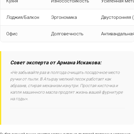
Кухня
Износостойкость
Усиленная мет
Лоджия/Балкон
Эргономика
Двусторонняя (
Офис
Долговечность
Антивандальная
Совет эксперта от Армана Искакова:
«Не забывайте раз в полгода очищать посадочное место
ручки от пыли. В Атырау мелкий песок работает как
абразив, стирая механизм изнутри. Простая кисточка и
капля машинного масла продлят жизнь вашей фурнитуре
на годы».