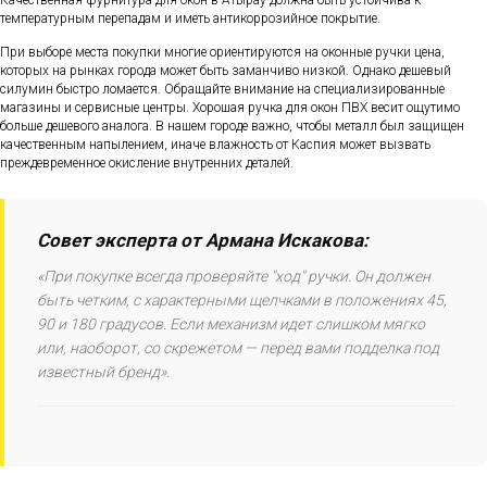
температурным перепадам и иметь антикоррозийное покрытие.
При выборе места покупки многие ориентируются на оконные ручки цена,
которых на рынках города может быть заманчиво низкой. Однако дешевый
силумин быстро ломается. Обращайте внимание на специализированные
магазины и сервисные центры. Хорошая ручка для окон ПВХ весит ощутимо
больше дешевого аналога. В нашем городе важно, чтобы металл был защищен
качественным напылением, иначе влажность от Каспия может вызвать
преждевременное окисление внутренних деталей.
Совет эксперта от Армана Искакова:
«При покупке всегда проверяйте "ход" ручки. Он должен
быть четким, с характерными щелчками в положениях 45,
90 и 180 градусов. Если механизм идет слишком мягко
или, наоборот, со скрежетом — перед вами подделка под
известный бренд».