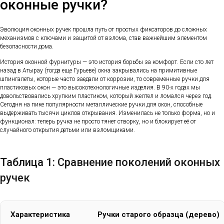
оконные ручки?
Эволюция оконных ручек прошла путь от простых фиксаторов до сложных
механизмов с ключами и защитой от взлома, став важнейшим элементом
безопасности дома.
История оконной фурнитуры — это история борьбы за комфорт. Если сто лет
назад в Атырау (тогда еще Гурьеве) окна закрывались на примитивные
шпингалеты, которые часто заедали от коррозии, то современные ручки для
пластиковых окон — это высокотехнологичные изделия. В 90-х годах мы
довольствовались хрупким пластиком, который желтел и ломался через год.
Сегодня на пике популярности металлические ручки для окон, способные
выдерживать тысячи циклов открывания. Изменилась не только форма, но и
функционал: теперь ручка не просто тянет створку, но и блокирует её от
случайного открытия детьми или взломщиками.
Таблица 1: Сравнение поколений оконных
ручек
Характеристика
Ручки старого образца (дерево)